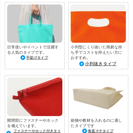
日常使いやイベントで活躍す
小判型にくり抜いた簡易な持
る人気のタイプです。
ち手でコストを抑えたい方に
手提げタイプ
おすすめ。
小判抜きタイプ
開閉部にファスナーやホック
箱物や教材を入れるのに適し
を備えています。
たタイプです
ファスナーやホック付きタイ
角底マチタイプ