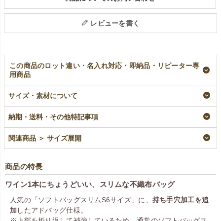
レビューを書く
この商品のロット違い・名入れ対応・即納品・リピーター専
用商品
【名入れ／リピータ
【名入れ対応】不織
不織布アドバッグス
ー専用】不織布アド
布アドバッグスリ
リム 薄手《40g》
サイズ・素材について
バッグスリム 薄手
ム 薄手《40g》
S6サイズ｜100枚入
《40g》 S6サイズ
S6サイズ｜100枚入
加工品
納期・送料・その他特記事項
｜100枚入
名入れ
¥
5,720
税込
リピーター専用名入れ
¥
5,720
税込
関連商品 ＞ サイズ展開
¥
5,720
税込
商品の特長
ワイン1本にちょうどいい、スリムな不織布バッグ
人気の「ソフトバッグスリムS6サイズ」に、
持ち手穴加工を追
加
したアドバッグ仕様。
※上部を折り返して補強しているため、通常のソフトバッグス