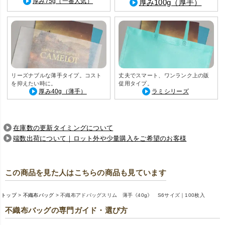
厚み75g（一番人気）
厚み100g（厚手）
リーズナブルな薄手タイプ。コスト
丈夫でスマート、ワンランク上の販
を抑えたい時に。
促用タイプ。
厚み40g（薄手）
ラミシリーズ
在庫数の更新タイミングについて
端数出荷について｜ロット外や少量購入をご希望のお客様
この商品を見た人はこちらの商品も見ています
トップ
不織布バッグ
不織布アドバッグスリム 薄手《40g》 S6サイズ｜100枚入
不織布バッグの専門ガイド・選び方