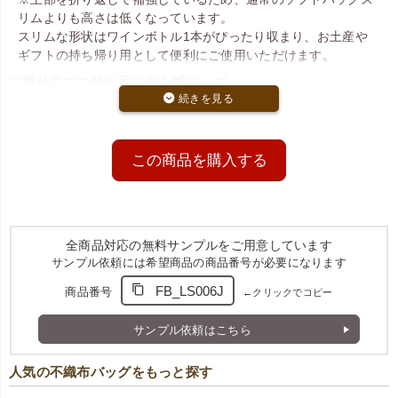
リムよりも高さは低くなっています。
スリムな形状はワインボトル1本がぴったり収まり、お土産や
ギフトの持ち帰り用として便利にご使用いただけます。
二重仕立ての持ち手で安心感アップ
バッグ上部は
生地を二重にした持ち手穴加工
付き。
接着せず折り返して仕上げているため、コストを抑えつつもし
っかりとした持ち心地を実現しています。
この商品を購入する
落ち着いたカラーで上品な印象に
色はダークブラウン、赤、白、紺の4色展開。
シンプルながらも高級感のある色味で、店舗やイベントでも幅
広くご活用いただけます。
全商品対応の無料サンプルをご用意しています
サンプル依頼には希望商品の商品番号が必要になります
FB_LS006J
商品番号
←クリックでコピー
サンプル依頼はこちら
人気の不織布バッグをもっと探す