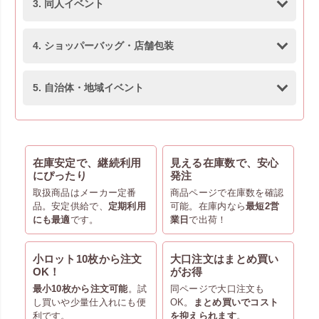
3. 同人イベント
4. ショッパーバッグ・店舗包装
5. 自治体・地域イベント
在庫安定で、継続利用
見える在庫数で、安心
にぴったり
発注
取扱商品はメーカー定番
商品ページで在庫数を確認
品。安定供給で、
定期利用
可能。在庫内なら
最短2営
にも最適
です。
業日
で出荷！
小ロット10枚から注文
大口注文はまとめ買い
OK！
がお得
最小10枚から注文可能
。試
同ページで大口注文も
し買いや少量仕入れにも便
OK。
まとめ買いでコスト
利です。
を抑えられます
。