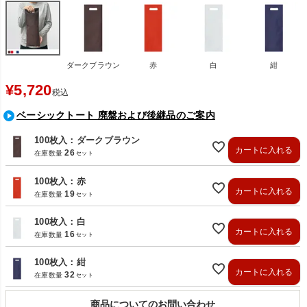
ダークブラウン
赤
白
紺
¥
5,720
税込
ベーシックトート 廃盤および後継品のご案内
100枚入：ダークブラウン
カートに入れる
26
在庫数量
100枚入：赤
カートに入れる
19
在庫数量
100枚入：白
カートに入れる
16
在庫数量
100枚入：紺
カートに入れる
32
在庫数量
商品についてのお問い合わせ