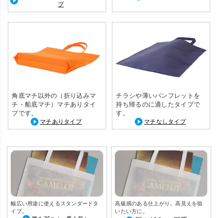
プ
角底マチ以外の（折り込みマ
チラシや薄いパンフレットを
チ・船底マチ）マチありタイ
持ち帰るのに適したタイプで
プです。
す。
マチありタイプ
マチなしタイプ
幅広い用途に使えるスタンダードタ
高級感のある仕上がり。高見えを狙
イプ。
いたい方に。