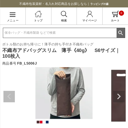
不織布包装資材・名入れ対応商品をお探しなら｜
ラッピングの森
0
メニュー
トップ
検索
マイページ
カート
ボトル類のお持ち帰りに！薄手の持ち手付き不織布バッグ
不織布アドバッグスリム 薄手《40g》 S6サイズ｜
100枚入
商品番号
FB_LS006J