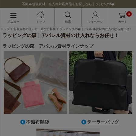
不織布包装資材・名入れ対応商品をお探しなら｜
ラッピングの森
0
メニュー
トップ
検索
マイページ
カート
トップ
包装資材の使い方・選び方特集
ラッピングの森｜アパレル資材の仕入れならお任せ！
ラッピングの森｜アパレル資材の仕入れならお任せ！
ラッピングの森 アパレル資材ラインナップ
不織布製袋
テーラーバッグ