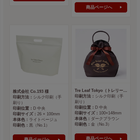
商品ページへ
Tre Leaf Tokyo（トレリーフ東京） 様
株式会社 Co.193 様
印刷方法：
シルク印刷（手
印刷方法：
シルク印刷（手
刷り）
刷り）
印刷位置：
D 中央
印刷位置：
D 中央
印刷サイズ：
100×148mm
印刷サイズ：
26 × 100mm
本体色：
ダークブラウン
本体色：
ライトベージュ
印刷色：
金（No.3）
印刷色：
黒（No.1）
商品ページへ
商品ページへ