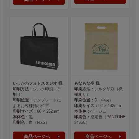
いしかわフォトスタジオ 様
もなもな亭 様
印刷方法：
シルク印刷（手
印刷方法：
シルク印刷（機
刷り）
械刷り）
印刷位置：
テンプレートに
印刷位置：
D（中央）
よるお客様指示位置
印刷サイズ：
92 × 142mm
印刷サイズ：
66 × 252mm
本体色：
ベージュ
本体色：
黒
印刷色：
指定色（PANTONE
印刷色：
白（No.2）
3435C）
商品ページへ
商品ページへ