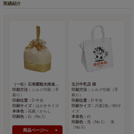
実績紹介
（一社）石巻圏観光推進機構様
北川牛乳店 様
印刷方法：
シルク印刷（手
印刷方法：
シルク印刷（手
刷り）
刷り）
印刷位置：
D 中央
印刷位置：
D 中央
印刷サイズ：
はがきサイズ
印刷サイズ：
片面2色／B5サ
本体色：
花菱／からし
イズ
印刷色：
白（No.2）
本体色：
白
印刷色：
黒（No.1）・朱
（No.5）
商品ページへ