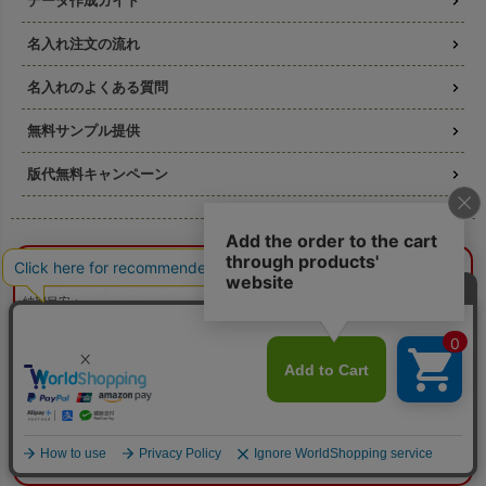
データ作成ガイド
名入れ注文の流れ
名入れのよくある質問
無料サンプル提供
版代無料キャンペーン
お得なセール商品
¥0
概算合計
閉じる
ラッピングの森について
納期目安：
—
—
素材について
数量：
—
本体色：
選択してください
印刷位置：
選択してください
印刷サイズ：
—
よくある質問（FAQ)
印刷色：
—
2色目：
2色印刷をしない
ショッピングガイド
本体代：
¥0
印刷代：
¥0
版代：
¥0
新規会員登録
校正：
¥0
※送料は未反映
特定商取引法に基づく表記