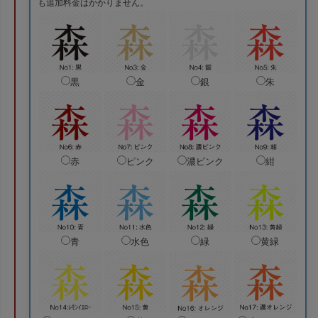
も追加料金はかかりません。
黒
金
銀
朱
赤
ピンク
濃ピンク
紺
青
水色
緑
黄緑