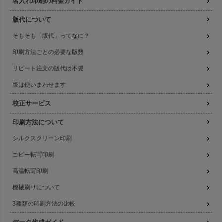
名入れ印刷の料金ガイド
版代について
そもそも「版代」ってなに？
印刷方法ごとの必要な版数
リピート注文の版代は不要
版は使いまわせます
校正サービス
印刷方法について
シルクスクリーン印刷
コピー転写印刷
高温転写印刷
機械刷りについて
3種類の印刷方法の比較