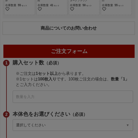
赤
紺
ダークブラウン
白
在庫数量
55
在庫数量
41
在庫数量
50
在庫数量
55
商品についてのお問い合わせ
ご注文フォーム
購入セット数
（必須）
※ご注文は
1セット以上
から承ります。
※1セットは
100枚入り
です。100枚ご注文の場合は、
数量「1」
とご入力ください。
本体色をお選びください
（必須）