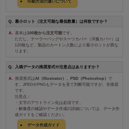
印刷方法の違いについて
最小ロット（注文可能な最低数量）は何枚ですか？
基本は
100枚から注文可能
です。
ただし、テーラーバッグやスーツカバー（洋服カバー）は
120枚など、製品のカートン入数により最小ロットが異な
ります。
入稿データの推奨形式や注意点はありますか？
推奨形式は
AI（Illustrator）、PSD（Photoshop）
で
す。JPEGやPNGもデータを見て判断可能ですが、非推奨
です。
注意点：
・文字のアウトライン化は必須です。
・解像度の確認やデータ作成の詳細については、データ作
成ガイドをご確認ください。
データ作成ガイド