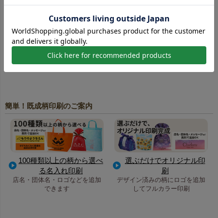
白い不織布に対応した高精細なフルカラー印刷。写真やイ
ラストを美しく再現でき、同人イベントのノベルティにも
人気です。
高温転写印刷一覧はこちら
簡単！既成柄印刷のご案内
100種類以上の柄から選べ
選ぶだけでオリジナル印
る名入れ印刷
刷
店名・団体名・ロゴなどを追加
デザイン済みの柄にロゴを追加
できます
してフルカラー印刷