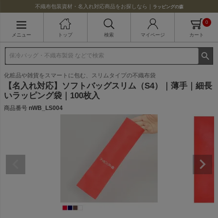
不織布包装資材・名入れ対応商品をお探しなら｜
ラッピングの森
0
メニュー
トップ
検索
マイページ
カート
化粧品や雑貨をスマートに包む、スリムタイプの不織布袋
【名入れ対応】ソフトバッグスリム（S4）｜薄手｜細長
いラッピング袋｜100枚入
商品番号
nWB_LS004