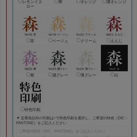
レモンイエ
黄
オレンジ
濃オレンジ
ロー
茶
ベージュ
クリーム
えんじ
紫
濃グレー
薄グレー
白
特色印刷
▼ 定番色以外の印刷は↑で特色印刷を選択し、ご希望の特色（DIC・
PANTONE）をご記入ください