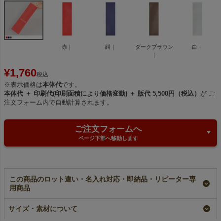
赤｜
紺｜
ダークブラウン
白｜
｜
¥
1,760
税込
※表示価格は
本体代
です。
本体代 ＋ 印刷代(印刷面積により価格変動) ＋ 版代 5,500円（税込）
が ご
注文フォーム内で自動計算されます。
ご注文フォームへ
ページ下部へ移動します
この商品のロット違い・名入れ対応・即納品・リピーター専
用商品
【名入れ対応】ソフト
ソフトバッグスリム
【名入れ対応】ソフト
バッグスリム（S4）
（S4）｜薄手｜細長
バッグスリム《加工
サイズ・素材について
｜薄手｜細長いラッピ
いラッピング袋｜100
品》（S4）｜薄手｜