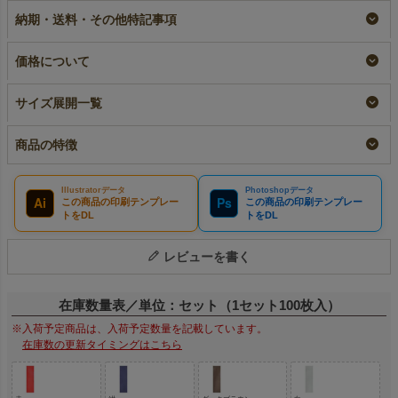
ング袋｜100枚入
枚入
細長いラッピング袋｜
納期・送料・その他特記事項
100枚入
名入れ
即納品
加工品
名入れ
¥
1,760
税込
¥
1,760
税込
〜
¥
3,850
税込
価格について
サイズ展開一覧
商品の特徴
Illustratorデータ
Photoshopデータ
Ai
Ps
この商品の印刷テンプレー
この商品の印刷テンプレー
トをDL
トをDL
レビューを書く
在庫数量表／単位：セット（1セット100枚入）
※入荷予定商品は、入荷予定数量を記載しています。
在庫数の更新タイミングはこちら