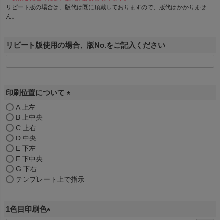
リピート版の場合は、版代は既に頂戴しておりますので、版代はかかりませ
ん。
リピート版使用の場合、版No.をご記入ください
印刷位置について
(
A 上左
B 上中央
必
C 上右
須
D 中央
)
E 下左
F 下中央
G 下右
テンプレート上で指示
1色目印刷色