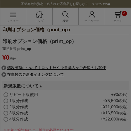
不織布包装資材・名入れ対応商品をお探しなら｜
ラッピングの森
0
メニュー
トップ
検索
マイページ
カート
印刷オプション価格（print_op）
印刷オプション価格（print_op）
商品番号
print_op
¥
0
税込
端数出荷について｜ロット外や少量購入をご希望のお客様
在庫数の更新タイミングについて
新規版数について
(
リピート版使用
+
¥
0
税込
1版分作成
+
¥
5,500
必
税込
2版分作成
+
¥
11,000
税込
須
3版分作成
+
¥
16,500
税込
)
4版分作成
+
¥
22,000
税込
※新規ご発注時には、版代が必要となります。