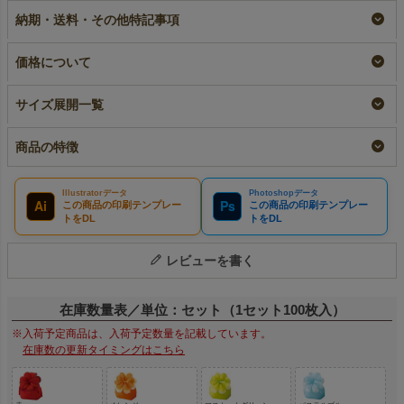
以上専用）
100枚入
即納品
納期・送料・その他特記事項
大ロット名入れ
名入れ
¥
1,936
税込
〜
¥
9,680
税込
¥
10,010
税込
価格について
サイズ展開一覧
商品の特徴
Illustratorデータ
Photoshopデータ
Ai
Ps
この商品の印刷テンプレー
この商品の印刷テンプレー
トをDL
トをDL
レビューを書く
在庫数量表／単位：セット（1セット100枚入）
※入荷予定商品は、入荷予定数量を記載しています。
在庫数の更新タイミングはこちら