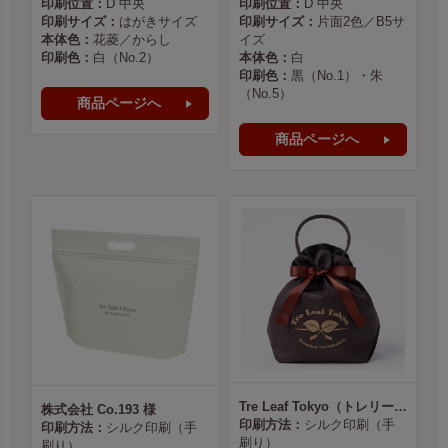
印刷位置：
D 中央
印刷位置：
D 中央
印刷サイズ：
はがきサイズ
印刷サイズ：
片面2色／B5サ
本体色：
花菱／からし
イズ
印刷色：
白（No.2）
本体色：
白
印刷色：
黒（No.1）・朱
（No.5）
商品ページへ
商品ページへ
Tre Leaf Tokyo（トレリーフ東京） 様
株式会社 Co.193 様
印刷方法：
シルク印刷（手
印刷方法：
シルク印刷（手
刷り）
刷り）