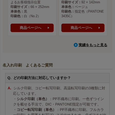
よるお客様指示位置
印刷サイズ：
92 × 142mm
印刷サイズ：
66 × 252mm
本体色：
ベージュ
本体色：
黒
印刷色：
指定色（PANTONE
印刷色：
白（No.2）
3435C）
商品ページへ
商品ページへ
実績をもっと見る
名入れ印刷 よくあるご質問
どの印刷方法に対応していますか？
シルク印刷、コピー転写印刷、高温転写印刷の3種類に対
応しています。
・
シルク印刷（単色）
：PP不織布に印刷。一色ずつイン
クを載せる手法で、DIC・PANTONE指定が可能です。
・
コピー転写印刷（単色）
：PP不織布に印刷。フルカラ