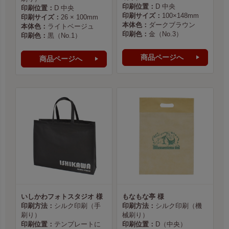
印刷位置：
D 中央
印刷位置：
D 中央
印刷サイズ：
100×148mm
印刷サイズ：
26 × 100mm
本体色：
ダークブラウン
本体色：
ライトベージュ
印刷色：
金（No.3）
印刷色：
黒（No.1）
商品ページへ
商品ページへ
いしかわフォトスタジオ 様
もなもな亭 様
印刷方法：
シルク印刷（手
印刷方法：
シルク印刷（機
刷り）
械刷り）
印刷位置：
テンプレートに
印刷位置：
D（中央）