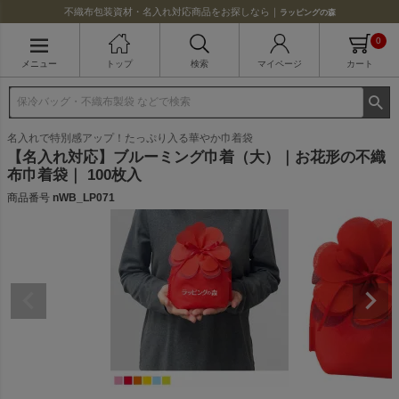
不織布包装資材・名入れ対応商品をお探しなら｜
ラッピングの森
0
メニュー
トップ
検索
マイページ
カート
名入れで特別感アップ！たっぷり入る華やか巾着袋
【名入れ対応】ブルーミング巾着（大）｜お花形の不織
布巾着袋｜ 100枚入
商品番号
nWB_LP071