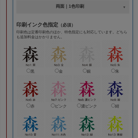
両面｜1色印刷
印刷インク色指定
（必須）
印刷色は定番印刷色のほか、特色指定にも対応しています。どちら
も追加料金はかかりません。
黒
金
銀
朱
赤
ピンク
濃ピンク
紺