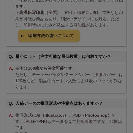
ー印刷した図案を転写プレスでのせるため、必ずフチが出
ます。
・
高温転写印刷（全面）
：PET不織布に印刷。フチなし印
刷が可能な商品もあり、細かいデザインにも対応。ただ
し、印刷時のにじみが発生する可能性があります。
印刷方法の違いについて
最小ロット（注文可能な最低数量）は何枚ですか？
基本は
100枚から注文可能
です。
ただし、テーラーバッグやスーツカバー（洋服カバー）は
120枚など、製品のカートン入数により最小ロットが異な
ります。
入稿データの推奨形式や注意点はありますか？
推奨形式は
AI（Illustrator）、PSD（Photoshop）
で
す。JPEGやPNGもデータを見て判断可能ですが、非推奨
です。