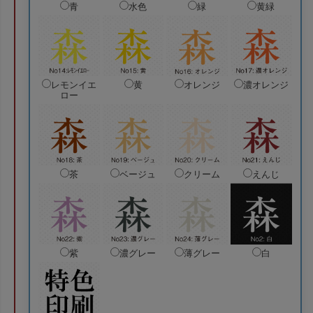
青
水色
緑
黄緑
レモンイエ
黄
オレンジ
濃オレンジ
ロー
茶
ベージュ
クリーム
えんじ
紫
濃グレー
薄グレー
白