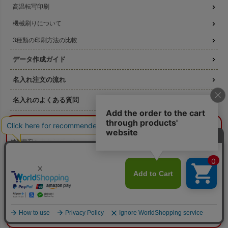
高温転写印刷
機械刷りについて
3種類の印刷方法の比較
データ作成ガイド
名入れ注文の流れ
名入れのよくある質問
無料サンプル提供
¥0
概算合計
閉じる
版代無料キャンペーン
納期目安：
—
—
数量：
—
本体色：
選択してください
印刷位置：
選択してください
印刷サイズ：
—
お得なセール商品
印刷色：
—
2色目：
2色印刷をしない
本体代：
¥0
ラッピングの森について
印刷代：
¥0
版代：
¥0
校正：
¥0
素材について
※送料は未反映