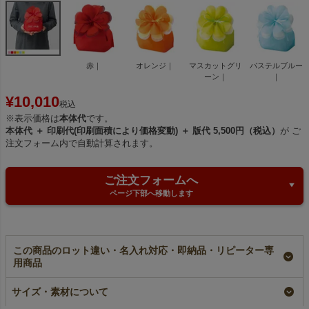
赤｜
オレンジ｜
マスカットグリ
パステルブルー
ーン｜
｜
¥
10,010
税込
※表示価格は
本体代
です。
本体代 ＋ 印刷代(印刷面積により価格変動) ＋ 版代 5,500円（税込）
が ご
注文フォーム内で自動計算されます。
ご注文フォームへ
ページ下部へ移動します
この商品のロット違い・名入れ対応・即納品・リピーター専
用商品
ブルーミング巾着
【名入れ大ロット】ブ
【名入れ対応】ブルー
サイズ・素材について
（大）｜お花形の不織
ルーミング巾着（大）
ミング巾着（大）｜お
布巾着袋｜20枚入～
｜ 100枚入（1000枚
花形の不織布巾着袋｜