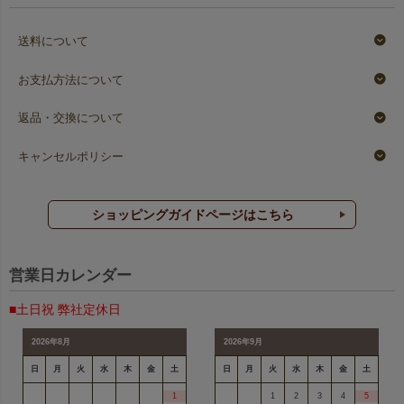
送料について
お支払方法について
返品・交換について
キャンセルポリシー
ショッピングガイドページはこちら
営業日カレンダー
■土日祝 弊社定休日
2026年8月
2026年9月
日
月
火
水
木
金
土
日
月
火
水
木
金
土
1
1
2
3
4
5