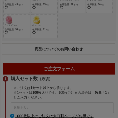
赤
オレンジ
マスカットグリーン
パステルブルー
在庫数量
43
在庫数量
35
在庫数量
21
在庫数量
36
ライトピンク
イエロー
在庫数量
56
在庫数量
31
商品についてのお問い合わせ
ご注文フォーム
購入セット数
（必須）
※ご注文は
1セット以上
から承ります。
※1セットは
100枚入り
です。100枚ご注文の場合は、
数量「1」
とご入力ください。
1000枚以上のご注文は大口割ページがお得です