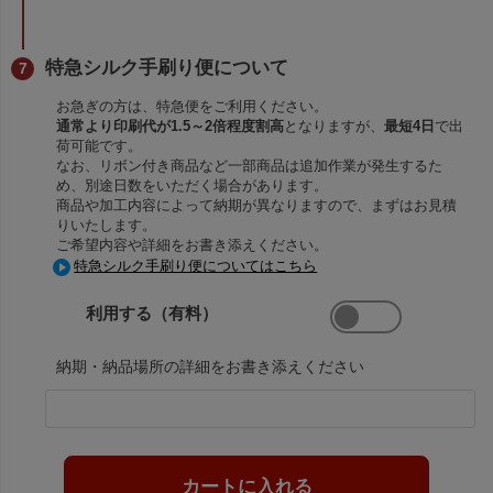
特急シルク手刷り便について
お急ぎの方は、特急便をご利用ください。
通常より印刷代が1.5～2倍程度割高
となりますが、
最短4日
で出
荷可能です。
なお、リボン付き商品など一部商品は追加作業が発生するた
め、別途日数をいただく場合があります。
商品や加工内容によって納期が異なりますので、まずはお見積
りいたします。
ご希望内容や詳細をお書き添えください。
特急シルク手刷り便についてはこちら
利用する（有料）
納期・納品場所の詳細をお書き添えください