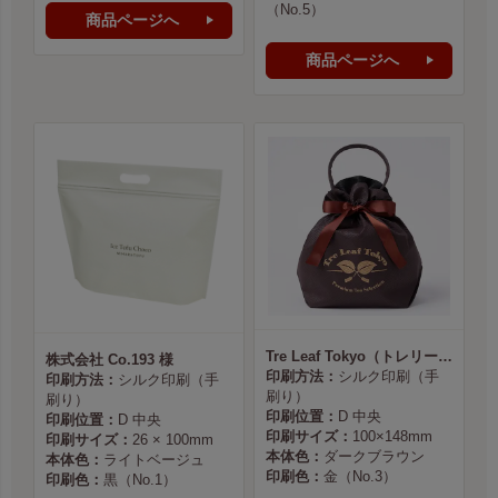
（No.5）
商品ページへ
商品ページへ
Tre Leaf Tokyo（トレリーフ東京） 様
株式会社 Co.193 様
印刷方法：
シルク印刷（手
印刷方法：
シルク印刷（手
刷り）
刷り）
印刷位置：
D 中央
印刷位置：
D 中央
印刷サイズ：
100×148mm
印刷サイズ：
26 × 100mm
本体色：
ダークブラウン
本体色：
ライトベージュ
印刷色：
金（No.3）
印刷色：
黒（No.1）