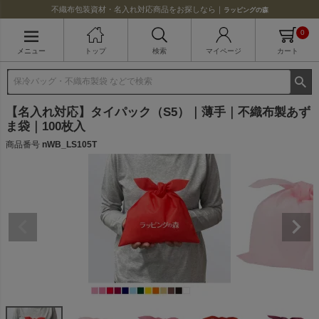
不織布包装資材・名入れ対応商品をお探しなら｜
ラッピングの森
0
メニュー
トップ
検索
マイページ
カート
【名入れ対応】タイパック（S5）｜薄手｜不織布製あず
ま袋｜100枚入
商品番号
nWB_LS105T