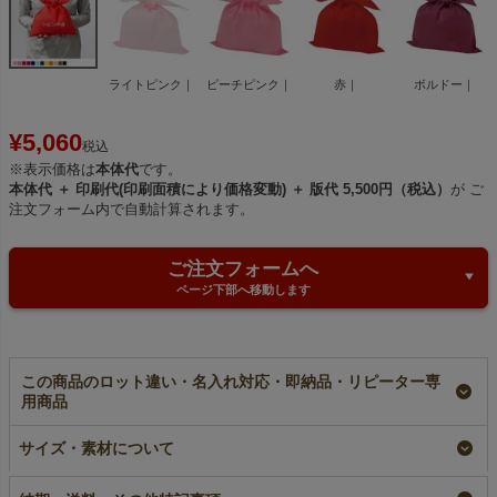
ライトピンク｜
ピーチピンク｜
赤｜
ボルドー｜
¥
5,060
税込
※表示価格は
本体代
です。
本体代 ＋ 印刷代(印刷面積により価格変動) ＋ 版代 5,500円（税込）
が ご
注文フォーム内で自動計算されます。
ご注文フォームへ
ページ下部へ移動します
この商品のロット違い・名入れ対応・即納品・リピーター専
用商品
【名入れ／リピーター
タイパック（S5）｜
【名入れ対応】タイパ
専用】タイパック
薄手｜不織布製あずま
ック（S5）｜薄手｜
サイズ・素材について
（S5）｜薄手｜不織
袋｜50枚入～
不織布製あずま袋｜
布製あずま袋｜100枚
100枚入
加工品