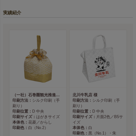
実績紹介
（一社）石巻圏観光推進機構様
北川牛乳店 様
印刷方法：
シルク印刷（手
印刷方法：
シルク印刷（手
刷り）
刷り）
印刷位置：
D 中央
印刷位置：
D 中央
印刷サイズ：
はがきサイズ
印刷サイズ：
片面2色／B5サ
本体色：
花菱／からし
イズ
印刷色：
白（No.2）
本体色：
白
印刷色：
黒（No.1）・朱