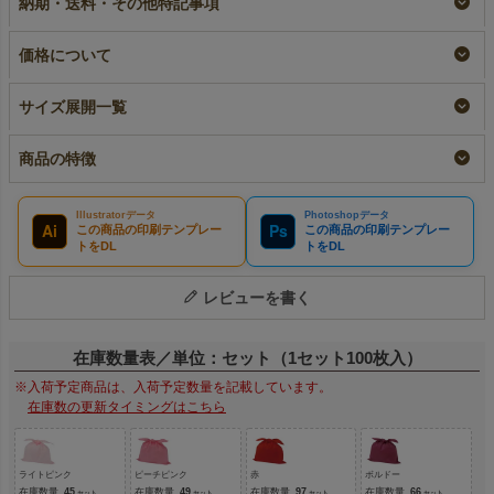
納期・送料・その他特記事項
入
名入れ
¥
4,840
税込
〜
リピーター専用名入れ
¥
5,060
税込
¥
5,060
税込
価格について
サイズ展開一覧
商品の特徴
Illustratorデータ
Photoshopデータ
Ai
Ps
この商品の印刷テンプレー
この商品の印刷テンプレー
トをDL
トをDL
レビューを書く
在庫数量表／単位：セット（1セット100枚入）
※入荷予定商品は、入荷予定数量を記載しています。
在庫数の更新タイミングはこちら
ライトピンク
ピーチピンク
赤
ボルドー
在庫数量
45
在庫数量
49
在庫数量
97
在庫数量
66