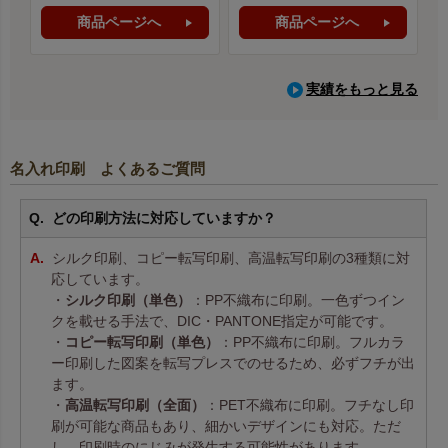
商品ページへ
商品ページへ
実績をもっと見る
名入れ印刷 よくあるご質問
どの印刷方法に対応していますか？
シルク印刷、コピー転写印刷、高温転写印刷の3種類に対
応しています。
・
シルク印刷（単色）
：PP不織布に印刷。一色ずつイン
クを載せる手法で、DIC・PANTONE指定が可能です。
・
コピー転写印刷（単色）
：PP不織布に印刷。フルカラ
ー印刷した図案を転写プレスでのせるため、必ずフチが出
ます。
・
高温転写印刷（全面）
：PET不織布に印刷。フチなし印
刷が可能な商品もあり、細かいデザインにも対応。ただ
し、印刷時のにじみが発生する可能性があります。