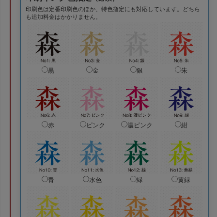
印刷色は定番印刷色のほか、特色指定にも対応しています。どちら
も追加料金はかかりません。
黒
金
銀
朱
赤
ピンク
濃ピンク
紺
青
水色
緑
黄緑