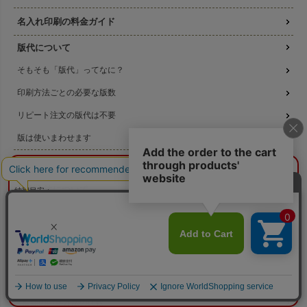
名入れ印刷の料金ガイド
版代について
そもそも「版代」ってなに？
印刷方法ごとの必要な版数
リピート注文の版代は不要
版は使いまわせます
校正サービス
¥0
概算合計
閉じる
印刷方法について
納期目安：
—
—
シルクスクリーン印刷
数量：
—
本体色：
選択してください
印刷位置：
選択してください
印刷サイズ：
—
コピー転写印刷
印刷色：
—
2色目：
2色印刷をしない
本体代：
¥0
高温転写印刷
印刷代：
¥0
版代：
¥0
校正：
¥0
機械刷りについて
※送料は未反映
3種類の印刷方法の比較