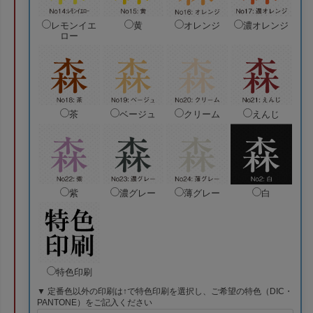
レモンイエ
黄
オレンジ
濃オレンジ
ロー
茶
ベージュ
クリーム
えんじ
紫
濃グレー
薄グレー
白
特色印刷
▼ 定番色以外の印刷は↑で特色印刷を選択し、ご希望の特色（DIC・
PANTONE）をご記入ください