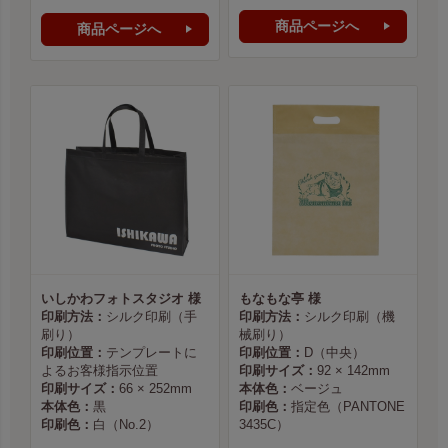
商品ページへ
商品ページへ
いしかわフォトスタジオ 様
もなもな亭 様
印刷方法：
シルク印刷（手
印刷方法：
シルク印刷（機
刷り）
械刷り）
印刷位置：
テンプレートに
印刷位置：
D（中央）
よるお客様指示位置
印刷サイズ：
92 × 142mm
印刷サイズ：
66 × 252mm
本体色：
ベージュ
本体色：
黒
印刷色：
指定色（PANTONE
印刷色：
白（No.2）
3435C）