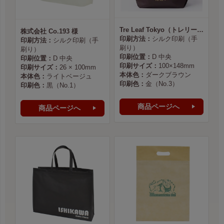
Tre Leaf Tokyo（トレリーフ東京） 様
株式会社 Co.193 様
印刷方法：
シルク印刷（手
印刷方法：
シルク印刷（手
刷り）
刷り）
印刷位置：
D 中央
印刷位置：
D 中央
印刷サイズ：
100×148mm
印刷サイズ：
26 × 100mm
本体色：
ダークブラウン
本体色：
ライトベージュ
印刷色：
金（No.3）
印刷色：
黒（No.1）
商品ページへ
商品ページへ