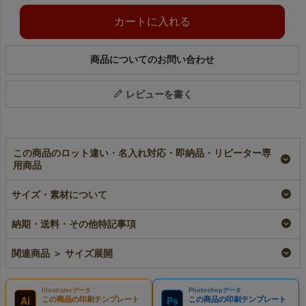
カートに入れる
商品についてのお問い合わせ
レビューを書く
この商品のロット違い・名入れ対応・即納品・リピーター専
用商品
ソフトバッグ リボン
ソフトバッグクリア
ソフトバッグクリア
サイズ・素材について
巾着（S3）｜薄手｜
（S3）｜前透明不織
リボン巾着（S3）｜
不織布包装袋｜50枚入
布ラッピング袋｜100
前透明不織布袋｜50枚
～
枚入～
入～
納期・送料・その他特記事項
即納品
加工品
即納品
即納品
加工品
¥
2,255
¥
1,650
¥
2,255
税込
〜
税込
〜
税込
〜
関連商品 ＞ サイズ展開
Illustratorデータ
Photoshopデータ
Ai
Ps
この商品の印刷テンプレート
この商品の印刷テンプレート