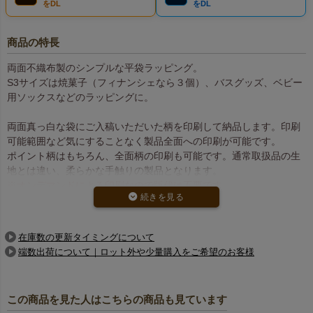
をDL
をDL
商品の特長
両面不織布製のシンプルな平袋ラッピング。
S3サイズは焼菓子（フィナンシェなら３個）、バスグッズ、ベビー
用ソックスなどのラッピングに。
両面真っ白な袋にご入稿いただいた柄を印刷して納品します。印刷
可能範囲など気にすることなく製品全面への印刷が可能です。
ポイント柄はもちろん、全面柄の印刷も可能です。通常取扱品の生
地とは違い、柔らかな手触りの製品となります。
※オンデマンドによる印刷なので版代は不要です。
版データ作成方法はこちら
在庫数の更新タイミングについて
価格は、
製品代
に
印刷代
を加えた合計額となります。
端数出荷について｜ロット外や少量購入をご希望のお客様
印刷代は印刷面積によって異なり、「片面印刷」と「両面印刷」の2
種類の価格設定をご用意しています。
※ご注文は100枚以上から承ります。
この商品を見た人はこちらの商品も見ています