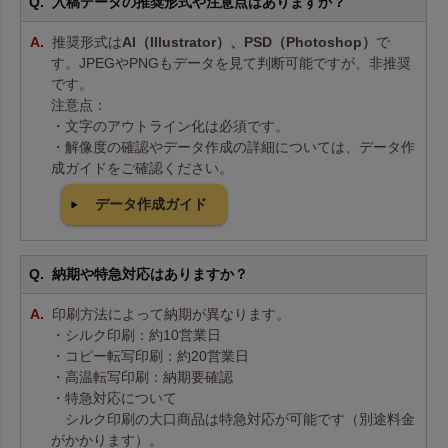
入稿データの推奨形式や注意点はありますか？
推奨形式は
AI（Illustrator）、PSD（Photoshop）
で
す。JPEGやPNGもデータを見て判断可能ですが、非推奨
です。
注意点：
・文字のアウトライン化は必須です。
・解像度の確認やデータ作成の詳細については、データ作
成ガイドをご確認ください。
データ作成ガイド
納期や特急対応はありますか？
印刷方法によって納期が異なります。
・シルク印刷：約10営業日
・コピー転写印刷：約20営業日
・高温転写印刷：納期要確認
・特急対応について
シルク印刷の大口商品は特急対応が可能です（別途料金
がかかります）。