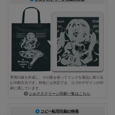
でエンボスの影響を受けずに、
印刷が可能です。
マチ付きの商品の場合このよう
な仕上がりになります
専用の版を作成し、その版を使ってインクを製品に刷り込
む印刷方法です。特色にも対応でき、ロゴやデザインの印
刷に適しています。
シルクスクリーン印刷一覧はこちら
印刷部分 拡大
柔らかな風合いのまま、細かい文字や写真、柄の表現が可
能です
コピー転写印刷の特長