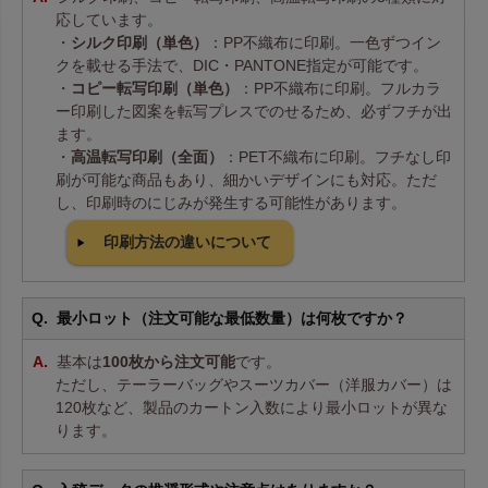
応しています。
・
シルク印刷（単色）
：PP不織布に印刷。一色ずつイン
クを載せる手法で、DIC・PANTONE指定が可能です。
・
コピー転写印刷（単色）
：PP不織布に印刷。フルカラ
ー印刷した図案を転写プレスでのせるため、必ずフチが出
ます。
・
高温転写印刷（全面）
：PET不織布に印刷。フチなし印
刷が可能な商品もあり、細かいデザインにも対応。ただ
し、印刷時のにじみが発生する可能性があります。
印刷方法の違いについて
最小ロット（注文可能な最低数量）は何枚ですか？
基本は
100枚から注文可能
です。
ただし、テーラーバッグやスーツカバー（洋服カバー）は
120枚など、製品のカートン入数により最小ロットが異な
ります。