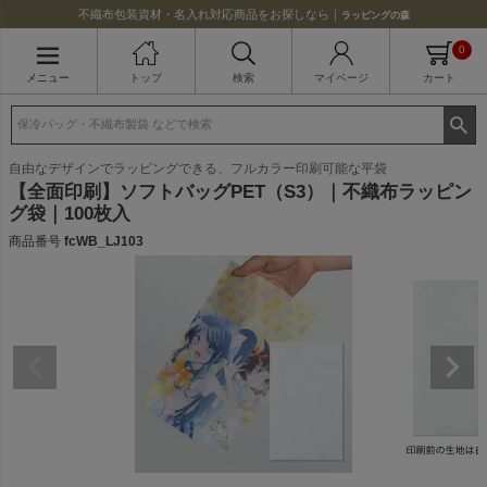
不織布包装資材・名入れ対応商品をお探しなら｜
ラッピングの森
0
メニュー
トップ
検索
マイページ
カート
自由なデザインでラッピングできる、フルカラー印刷可能な平袋
【全面印刷】ソフトバッグPET（S3）｜不織布ラッピン
グ袋｜100枚入
商品番号
fcWB_LJ103