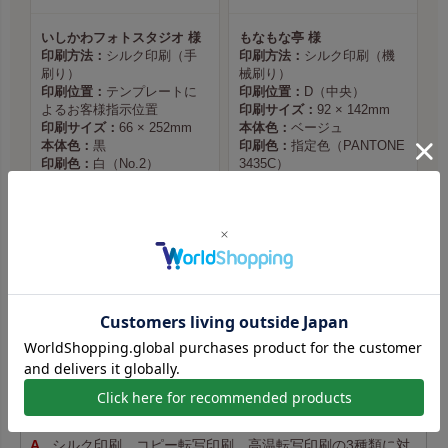
いしかわフォトスタジオ 様
もなもな亭 様
印刷方法：
シルク印刷（手
印刷方法：
シルク印刷（機
刷り）
械刷り）
印刷位置：
テンプレートに
印刷位置：
D（中央）
よるお客様指示位置
印刷サイズ：
92 × 142mm
印刷サイズ：
66 × 252mm
本体色：
ベージュ
本体色：
黒
印刷色：
指定色（PANTONE
印刷色：
白（No.2）
3435C）
商品ページへ
商品ページへ
実績をもっと見る
名入れ印刷 よくあるご質問
どの印刷方法に対応していますか？
シルク印刷、コピー転写印刷、高温転写印刷の3種類に対