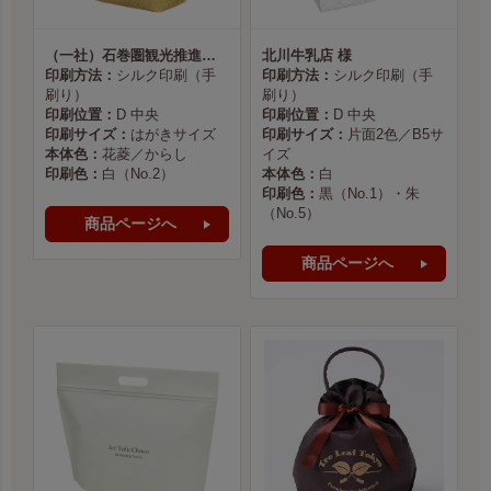
（一社）石巻圏観光推進機構様
北川牛乳店 様
印刷方法：
シルク印刷（手
印刷方法：
シルク印刷（手
刷り）
刷り）
印刷位置：
D 中央
印刷位置：
D 中央
印刷サイズ：
はがきサイズ
印刷サイズ：
片面2色／B5サ
本体色：
花菱／からし
イズ
印刷色：
白（No.2）
本体色：
白
印刷色：
黒（No.1）・朱
（No.5）
商品ページへ
商品ページへ