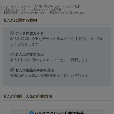
トップ
名入れ・オリジナル袋印刷｜不織布バッグ・ラッピング対応
名入れラッピング袋｜ロゴ入りオリジナル包装資材
【全面印刷】ソフトバッグPET（S3）｜不織布ラッピング袋｜100枚入
名入れに関する案内
データ作成ガイド
名入れ印刷に必要なデータの作成方法や注意点について詳
しくご紹介します
名入れ注文の流れ
名入れ注文の流れをステップごとにご説明します
名入れ製品の事例を見る
実際の名入れ製品の印刷事例をご覧いただけます
名入れ印刷 人気の印刷方法
エンボス加工がない、やわらか
シールが貼れます
な風合いのポリエステル不織布
シルクスクリーン印刷の特長