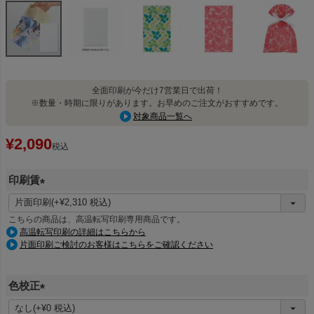
全面印刷が今だけ7営業日で出荷！
※数量・時期に限りがあります。お早めのご注文がおすすめです。
対象商品一覧へ
¥
2,090
税込
印刷賃
(
必
こちらの商品は、高温転写印刷専用商品です。
須
高温転写印刷の詳細はこちらから
片面印刷ご検討のお客様はこちらをご確認ください
)
色校正
(