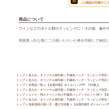
Ai
この商品の印刷テンプ
商品について
ワインなどのボトル類のラッピングに！その他、傘や
両面真っ白な袋にご入稿いただいた柄を印刷して納品
ポイント柄はもちろん、全面柄の印刷も可能です。通
※オンデマンドによる印刷なので版代は不要です。
価格は、
製品代
に
印刷代
を加えた合計額となります。
トップ
名入れ・オリジナル袋印刷｜不織布バッグ・ラッピング対応
印刷代は印刷面積によって異なり、「片面印刷」と「
トップ
名入れ・オリジナル袋印刷｜不織布バッグ・ラッピング対応
トップ
※ご注文は100枚以上から承ります。
全商品一覧
【全面印刷】ボトルバッグFP 100枚入
トップ
名入れ・オリジナル袋印刷｜不織布バッグ・ラッピング対応
トップ
コミケ・同人イベント向け不織布バッグ｜小ロットOK
【全
トップ
名入れ・オリジナル袋印刷｜不織布バッグ・ラッピング対応
トップ
包装資材の使い方・選び方特集
【全面印刷】ボトルバッグF