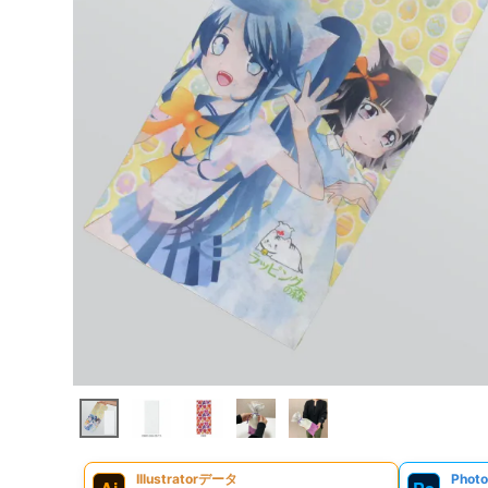
Illustratorデータ
Phot