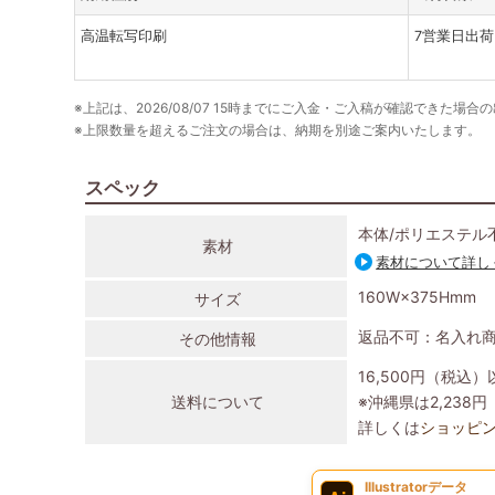
高温転写印刷
7営業日出荷
※上記は、2026/08/07 15時までにご入金・ご入稿が確認できた場合
※上限数量を超えるご注文の場合は、納期を別途ご案内いたします。
スペック
本体/ポリエステル
素材
素材について詳し
160W×375Hmm
サイズ
返品不可：名入れ
その他情報
16,500円（税込
送料について
※沖縄県は2,23
詳しくは
ショッピ
Illustratorデータ