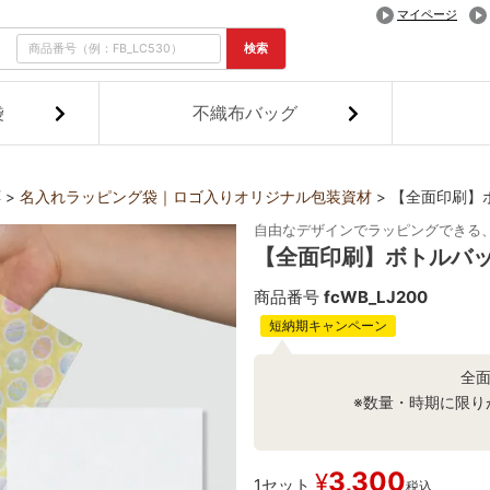
マイページ
検索
袋
不織布バッグ
応
名入れラッピング袋｜ロゴ入りオリジナル包装資材
【全面印刷】ボ
自由なデザインでラッピングできる
【全面印刷】ボトルバッ
商品番号
fcWB_LJ200
短納期キャンペーン
全
※数量・時期に限り
3,300
¥
1セット
税込