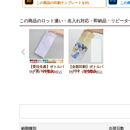
Ai
Ps
この商品の印刷テンプレートをDL
この
この商品のロット違い・名入れ対応・即納品・リピータ
【受注生産】ボトルバ
【全面印刷】ボトルバ
ッグ彩 100枚入
ッグFP 100枚入
7,590
3,300
1セット
¥
税込
1セット
¥
税込
納期種別
出荷日数