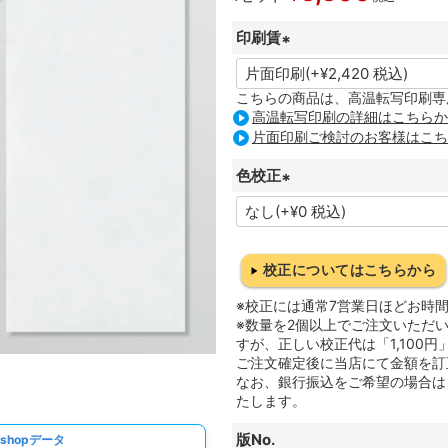
印刷賃
(
必
こちらの商品は、高温転写印刷専
高温転写印刷の詳細はこちらか
須
片面印刷ご検討のお客様はこち
)
色校正
(
必
須
校正についてはこちらから
)
※校正には通常7営業日ほどお時
※数量を2個以上でご注文いただ
すが、正しい校正代は「1,100円
ご注文確定後に当店にて金額を訂
なお、銀行振込をご希望の場合は
たします。
版No.
oshopデータ