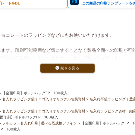
Ps
レートをDL
この商品の印刷テンプレートをD
チョコレートのラッピングなどにもお使いいただけます。
します。印刷可能範囲など気にすることなく製品全面への印刷が可
常取扱品の生地とは違い、柔らかな手触りの製品となります。
版データ作成方法はこちら
【全面印刷】ボトルバッグFP 100枚入
両面印刷」の2種類の価格設定をご用意しています。
名入れラッピング袋｜ロゴ入りオリジナル包装資材
名入れ平袋ラッピング｜豊
名入れラッピング袋｜ロゴ入りオリジナル包装資材
名入れラッピング資材 細
面印刷】ボトルバッグFP 100枚入
フルカラー名入れ印刷│選べる既成柄デザイン
【全面印刷】ボトルバッグFP 1
P 100枚入