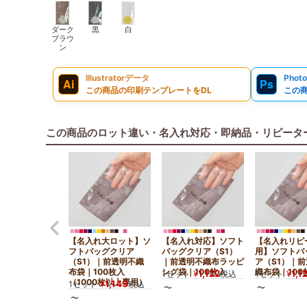
ダーク
黒
白
ブラウ
ン
Illustratorデータ
Phot
Ai
Ps
この商品の印刷テンプレートをDL
この
この商品のロット違い・名入れ対応・即納品・リピータ
【名入れ大ロット】ソ
【名入れ対応】ソフト
【名入れリピ
フトバッグクリア
バッグクリア（S1）
用】ソフトバ
（S1）｜前透明不織
｜前透明不織布ラッピ
ア（S1）｜
布袋｜100枚入
ング袋｜100枚入
織布袋｜100
1,122
1,1
1セット
¥
税込
1セット
¥
（1000枚以上専用）
1,149
1セット
¥
税込
〜
〜
〜