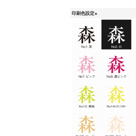
印刷色設定
(
必
須
)