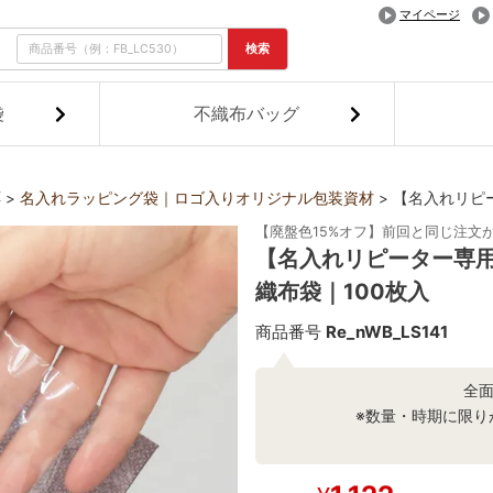
マイページ
検索
袋
不織布バッグ
応
名入れラッピング袋｜ロゴ入りオリジナル包装資材
【名入れリピ
【廃盤色15%オフ】前回と同じ注文
【名入れリピーター専用
織布袋｜100枚入
商品番号
Re_nWB_LS141
全
※数量・時期に限り