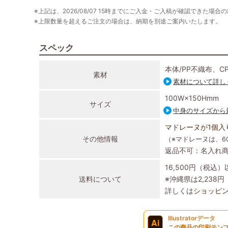
※上記は、2026/08/07 15時までにご入金・ご入稿が確認できた場合
※上限数量を超えるご注文の場合は、納期を別途ご案内いたします。
スペック
本体/PP不織布、C
素材
素材について詳し
100W×150Hmm
サイズ
中身のサイズから
マドレーヌが1個入
その他情報
（※マドレーヌは、60
返品不可：名入れ
16,500円（税込
送料について
※沖縄県は2,23
詳しくは
ショッピ
Illustratorデータ
Ai
この商品の印刷テンプ