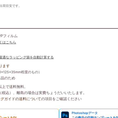
の出荷目安です。
PPフィルム
くはこちら
最適なラッピング袋を自動計算する
ります
×125×35mm程度のもの）
商品のため
）以上で送料無料。
8円（税込）、離島の場合は実費ちょうだいいたします。
ングガイドの送料について
の項目をご確認ください
Photoshopデータ
Ps
レートをDL
この商品の印刷テンプレートをD