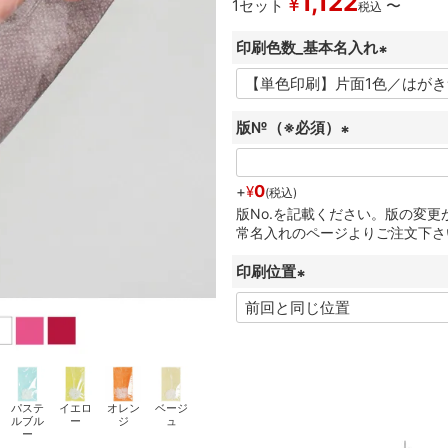
1,122
¥
1セット
〜
税込
印刷色数_基本名入れ
(
必
版№（※必須）
須
)
(
必
0
+
¥
税込
須
版No.を記載ください。版の変
常名入れのページよりご注文下さ
)
印刷位置
(
必
須
)
パステ
イエロ
オレン
ベージ
ルブル
ー
ジ
ュ
ー