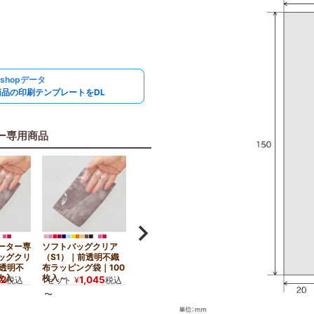
oshopデータ
商品の印刷テンプレートをDL
ー専用商品
ーター専
ソフトバッグクリア
【小ロット】ソフトバ
ッグクリ
（S1）｜前透明不織
ッグクリア（S1）｜
前透明不
布ラッピング袋｜100
前透明不織布ラッピン
枚入
枚入～
グ袋｜10枚入
22
1,045
1,012
税込
1セット
¥
税込
1セット
¥
税込
〜