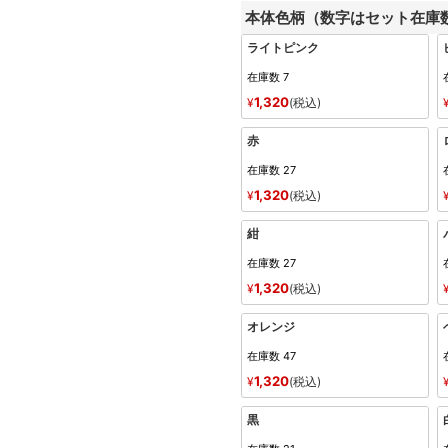
本体色柄（数字はセット在庫
ライトピンク
在庫数
7
1,320
¥
税込
赤
在庫数
27
1,320
¥
税込
紺
在庫数
27
1,320
¥
税込
オレンジ
在庫数
47
1,320
¥
税込
黒