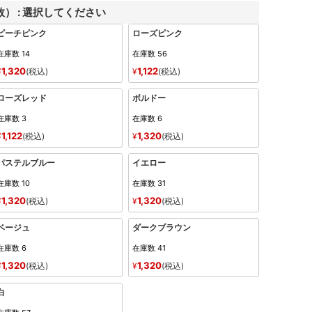
数）
選択してください
ピーチピンク
ローズピンク
在庫数
14
在庫数
56
1,320
1,122
¥
税込
¥
税込
ローズレッド
ボルドー
在庫数
3
在庫数
6
1,122
1,320
¥
税込
¥
税込
パステルブルー
イエロー
在庫数
10
在庫数
31
1,320
1,320
¥
税込
¥
税込
ベージュ
ダークブラウン
在庫数
6
在庫数
41
1,320
1,320
¥
税込
¥
税込
白