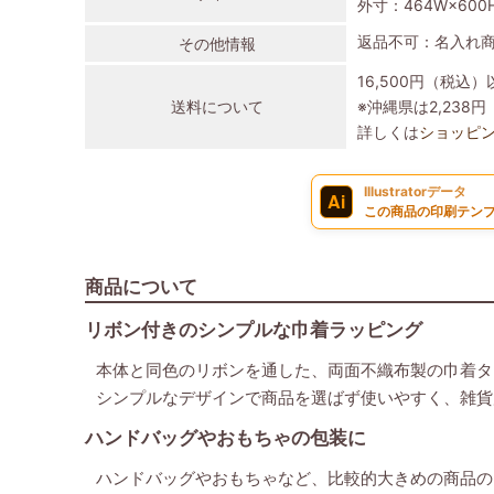
外寸：464W×600
返品不可：名入れ
その他情報
16,500円（税込
送料について
※沖縄県は2,23
詳しくは
ショッピ
Illustratorデータ
Ai
この商品の印刷テンプ
商品について
リボン付きのシンプルな巾着ラッピング
本体と同色のリボンを通した、両面不織布製の巾着タ
シンプルなデザインで商品を選ばず使いやすく、雑貨
ハンドバッグやおもちゃの包装に
ハンドバッグやおもちゃなど、比較的大きめの商品の