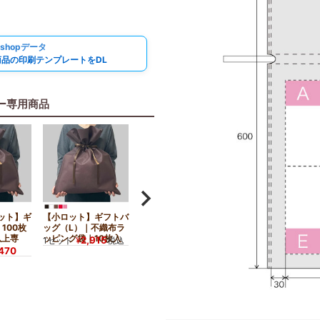
oshopデータ
商品の印刷テンプレートをDL
ー専用商品
ット】ギ
【小ロット】ギフトバ
ギフトバッグ（L）｜
100枚
ッグ（L）｜不織布ラ
不織布ラッピング袋｜
以上専
ッピング袋｜10枚入
100枚入～
2,915
19,470
1セット
¥
税込
1セット
¥
,470
税込
〜