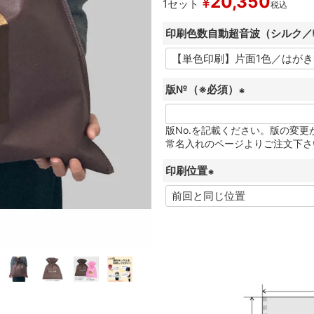
20,350
¥
1セット
税込
印刷色数自動超音波（シルク／
版№（※必須）
(
必
版No.を記載ください。版の変
常名入れのページよりご注文下さ
須
)
印刷位置
(
必
須
)