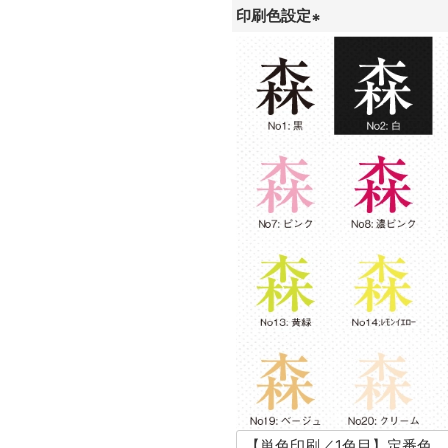
印刷色設定
(
必
須
)