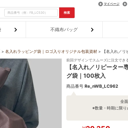
マイページ
検索
袋
不織布バッグ
応
名入れラッピング袋｜ロゴ入りオリジナル包装資材
【名入れ／リ
前回デザインでスムーズに注文でき
【名入れ／リピーター
グ袋｜100枚入
商品番号
Re_nWB_LC962
全
※数量・時期に限り