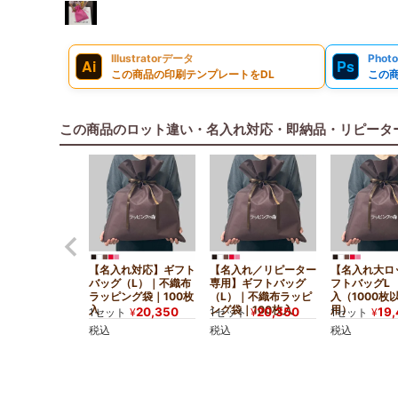
Illustratorデータ
Phot
Ai
Ps
この商品の印刷テンプレートをDL
この
この商品のロット違い・名入れ対応・即納品・リピータ
【名入れ対応】ギフト
【名入れ／リピーター
【名入れ大ロ
バッグ（L）｜不織布
専用】ギフトバッグ
フトバッグL 
ラッピング袋｜100枚
（L）｜不織布ラッピ
入（1000枚
入
ング袋｜100枚入
用）
20,350
20,350
19
1セット
¥
1セット
¥
1セット
¥
税込
税込
税込