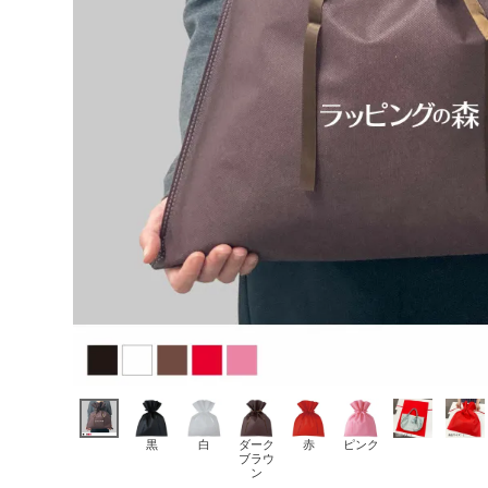
黒
白
ダーク
赤
ピンク
ブラウ
ン