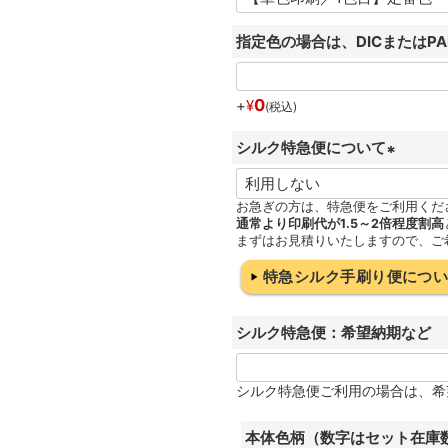
指定色の場合は、DICまたはP
0
+
¥
税込
シルク特急便について
(
必
お急ぎの方は、特急便をご利用くだ
通常より印刷代が1.5～2倍程度割高
須
まずはお見積りいたしますので、ご
)
特急シルク手刷り便につ
シルク特急便：希望納期など
シルク特急便ご利用の場合は、希
本体色柄（数字はセット在庫