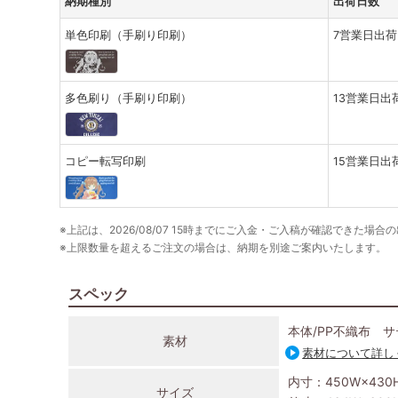
納期種別
出荷日数
単色印刷（手刷り印刷）
7営業日出荷
多色刷り（手刷り印刷）
13営業日出
コピー転写印刷
15営業日出
※上記は、2026/08/07 15時までにご入金・ご入稿が確認できた場合
※上限数量を超えるご注文の場合は、納期を別途ご案内いたします。
スペック
本体/PP不織布 
素材
素材について詳し
内寸：450W×430
サイズ