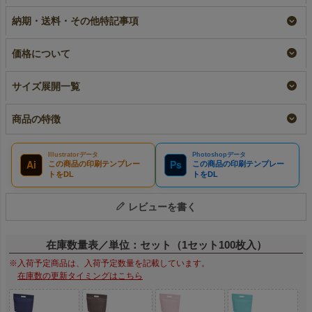
ズ｜100枚入（1000枚
き 小サイズ｜100枚
｜100枚入
納期・送料・その他特記事項
以上専用）
入
名入れ
大ロット名入れ
リピーター専用名入れ
¥
11,550
税込
¥
11,000
税込
¥
11,550
税込
価格について
サイズ展開一覧
商品の特徴
Illustratorデータ
Photoshopデータ
Ai
Ps
この商品の印刷テンプレー
この商品の印刷テンプレー
トをDL
トをDL
レビューを書く
在庫数量表／単位：セット（1セット100枚入）
※入荷予定商品は、入荷予定数量を記載しています。
在庫数の更新タイミングはこちら