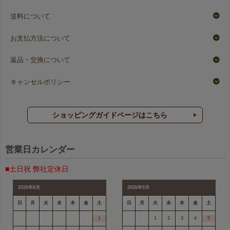
送料について
お支払方法について
返品・交換について
キャンセルポリシー
ショッピングガイドページはこちら
営業日カレンダー
■土日祝 弊社定休日
2026年8月
2026年9月
日
月
火
水
木
金
土
日
月
火
水
木
金
土
1
1
2
3
4
5