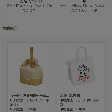
る名入れ印刷
刷
店名・団体名・ロゴなどを追加
デザイン済みの柄にロゴを追加
できます
してフルカラー印刷
実績紹介
（一社）石巻圏観光推進機構様
北川牛乳店 様
印刷方法：
シルク印刷（手
印刷方法：
シルク印刷（手
刷り）
刷り）
印刷位置：
D 中央
印刷位置：
D 中央