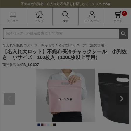
不織布包装資材・名入れ対応商品をお探しなら｜
ラッピングの森
0
メニュー
トップ
検索
マイページ
カート
名入れで販促力アップ！保冷もできる小型バッグ（大口注文専用）
【名入れ大ロット】不織布保冷チャックシール 小判抜
き 小サイズ｜100枚入（1000枚以上専用）
商品番号
bnFB_LC627