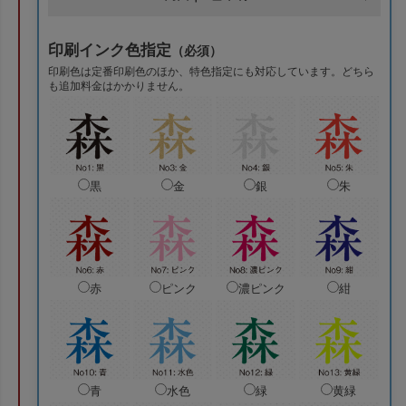
印刷インク色指定
（必須）
印刷色は定番印刷色のほか、特色指定にも対応しています。どちら
も追加料金はかかりません。
黒
金
銀
朱
赤
ピンク
濃ピンク
紺
青
水色
緑
黄緑