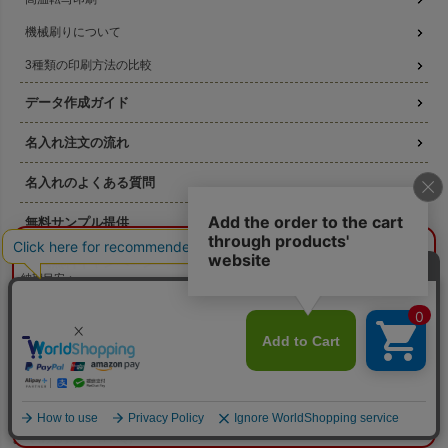
機械刷りについて
3種類の印刷方法の比較
データ作成ガイド
名入れ注文の流れ
名入れのよくある質問
無料サンプル提供
¥0
概算合計
閉じる
版代無料キャンペーン
納期目安：
—
—
数量：
—
本体色：
選択してください
印刷位置：
選択してください
印刷サイズ：
—
お得なセール商品
印刷色：
—
2色目：
2色印刷をしない
本体代：
¥0
ラッピングの森について
印刷代：
¥0
版代：
¥0
素材について
校正：
¥0
※送料は未反映
よくある質問（FAQ)