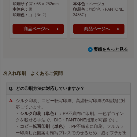
印刷サイズ：
66 × 252mm
本体色：
ベージュ
本体色：
黒
印刷色：
指定色（PANTONE
印刷色：
白（No.2）
3435C）
商品ページへ
商品ページへ
実績をもっと見る
名入れ印刷 よくあるご質問
どの印刷方法に対応していますか？
シルク印刷、コピー転写印刷、高温転写印刷の3種類に対
応しています。
・
シルク印刷（単色）
：PP不織布に印刷。一色ずつイン
クを載せる手法で、DIC・PANTONE指定が可能です。
・
コピー転写印刷（単色）
：PP不織布に印刷。フルカラ
ー印刷した図案を転写プレスでのせるため、必ずフチが出