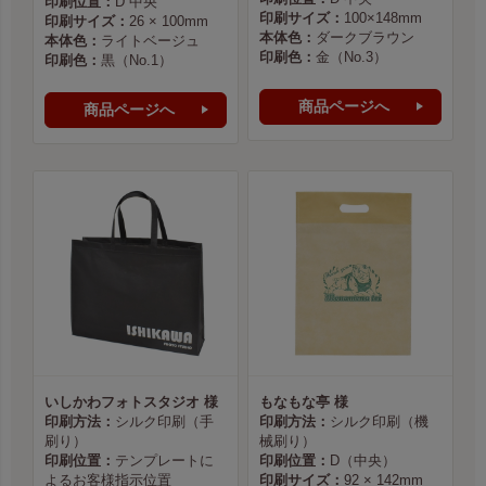
印刷位置：
D 中央
印刷サイズ：
100×148mm
印刷サイズ：
26 × 100mm
本体色：
ダークブラウン
本体色：
ライトベージュ
印刷色：
金（No.3）
印刷色：
黒（No.1）
商品ページへ
商品ページへ
いしかわフォトスタジオ 様
もなもな亭 様
印刷方法：
シルク印刷（手
印刷方法：
シルク印刷（機
刷り）
械刷り）
印刷位置：
テンプレートに
印刷位置：
D（中央）
よるお客様指示位置
印刷サイズ：
92 × 142mm