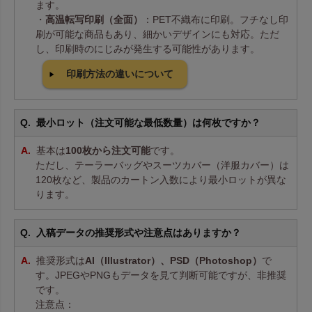
ます。
・
高温転写印刷（全面）
：PET不織布に印刷。フチなし印
刷が可能な商品もあり、細かいデザインにも対応。ただ
し、印刷時のにじみが発生する可能性があります。
印刷方法の違いについて
最小ロット（注文可能な最低数量）は何枚ですか？
基本は
100枚から注文可能
です。
ただし、テーラーバッグやスーツカバー（洋服カバー）は
120枚など、製品のカートン入数により最小ロットが異な
ります。
入稿データの推奨形式や注意点はありますか？
推奨形式は
AI（Illustrator）、PSD（Photoshop）
で
す。JPEGやPNGもデータを見て判断可能ですが、非推奨
です。
注意点：