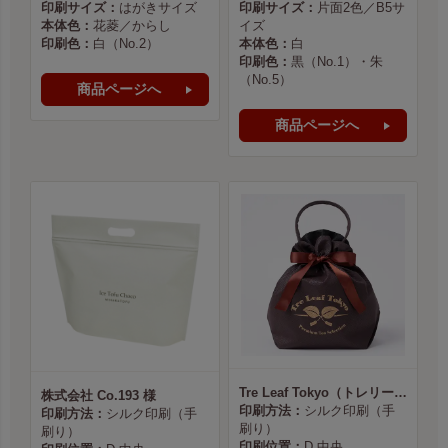
印刷サイズ：
はがきサイズ
印刷サイズ：
片面2色／B5サ
本体色：
花菱／からし
イズ
印刷色：
白（No.2）
本体色：
白
印刷色：
黒（No.1）・朱
（No.5）
商品ページへ
商品ページへ
Tre Leaf Tokyo（トレリーフ東京） 様
株式会社 Co.193 様
印刷方法：
シルク印刷（手
印刷方法：
シルク印刷（手
刷り）
刷り）
印刷位置：
D 中央