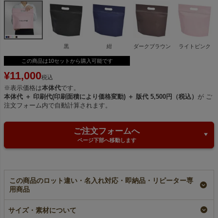
黒
紺
ダークブラウン
ライトピンク
この商品は10セットから購入可能です
¥
11,000
税込
※表示価格は
本体代
です。
本体代 ＋ 印刷代(印刷面積により価格変動) ＋ 版代 5,500円（税込）
が ご
注文フォーム内で自動計算されます。
ご注文フォームへ
ページ下部へ移動します
この商品のロット違い・名入れ対応・即納品・リピーター専
用商品
【名入れ大ロット】不
【名入れ／リピーター
【名入れ対応】不織布
織布保冷チャックシー
専用】不織布保冷チャ
保冷チャックシール
サイズ・素材について
ル 小判抜き 小サイ
ックシール 小判抜
小判抜き 小 サイズ