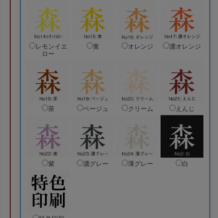
レモンイエ
黄
オレンジ
濃オレンジ
ロー
茶
ベージュ
クリーム
えんじ
紫
濃グレー
薄グレー
白