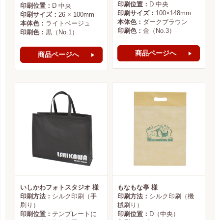
印刷位置：
D 中央
印刷位置：
D 中央
印刷サイズ：
100×148mm
印刷サイズ：
26 × 100mm
本体色：
ダークブラウン
本体色：
ライトベージュ
印刷色：
金（No.3）
印刷色：
黒（No.1）
商品ページへ
商品ページへ
いしかわフォトスタジオ 様
もなもな亭 様
印刷方法：
シルク印刷（手
印刷方法：
シルク印刷（機
刷り）
械刷り）
印刷位置：
テンプレートに
印刷位置：
D（中央）