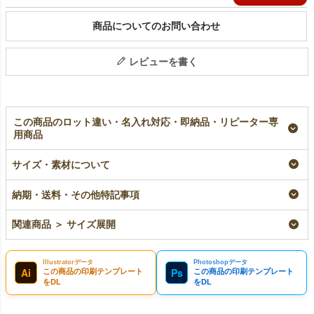
商品についてのお問い合わせ
レビューを書く
この商品のロット違い・名入れ対応・即納品・リピーター専
用商品
【名入れ大ロット】不
【名入れ／リピーター
【小ロット】不織布保
織布保冷バッグ ベー
専用】不織布保冷バッ
冷バッグ ベーシッ
サイズ・素材について
シック 小サイズ｜
グ ベーシック 小サ
ク 小サイズ｜10枚入
100枚入（1000枚以上
イズ｜100枚入
小ロット
納期・送料・その他特記事項
専用）
リピーター専用名入れ
¥
4,125
税込
〜
大ロット名入れ
¥
32,450
税込
関連商品 ＞ サイズ展開
¥
31,350
税込
Illustratorデータ
Photoshopデータ
Ai
Ps
この商品の印刷テンプレート
この商品の印刷テンプレート
をDL
をDL