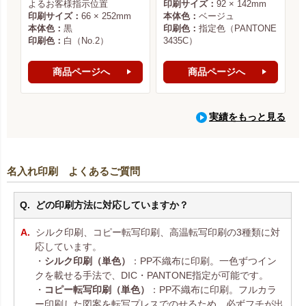
よるお客様指示位置
印刷サイズ：
92 × 142mm
印刷サイズ：
66 × 252mm
本体色：
ベージュ
本体色：
黒
印刷色：
指定色（PANTONE
印刷色：
白（No.2）
3435C）
商品ページへ
商品ページへ
実績をもっと見る
名入れ印刷 よくあるご質問
どの印刷方法に対応していますか？
シルク印刷、コピー転写印刷、高温転写印刷の3種類に対
応しています。
・
シルク印刷（単色）
：PP不織布に印刷。一色ずつイン
クを載せる手法で、DIC・PANTONE指定が可能です。
・
コピー転写印刷（単色）
：PP不織布に印刷。フルカラ
ー印刷した図案を転写プレスでのせるため、必ずフチが出