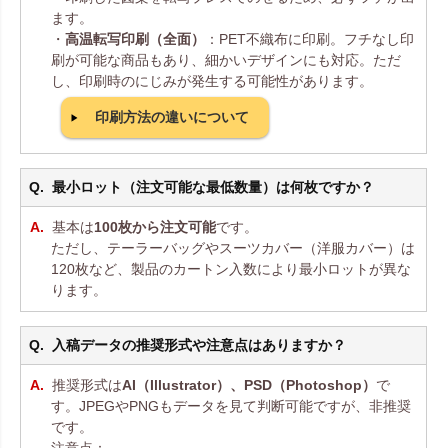
ます。
・
高温転写印刷（全面）
：PET不織布に印刷。フチなし印
刷が可能な商品もあり、細かいデザインにも対応。ただ
し、印刷時のにじみが発生する可能性があります。
印刷方法の違いについて
最小ロット（注文可能な最低数量）は何枚ですか？
基本は
100枚から注文可能
です。
ただし、テーラーバッグやスーツカバー（洋服カバー）は
120枚など、製品のカートン入数により最小ロットが異な
ります。
入稿データの推奨形式や注意点はありますか？
推奨形式は
AI（Illustrator）、PSD（Photoshop）
で
す。JPEGやPNGもデータを見て判断可能ですが、非推奨
です。
注意点：