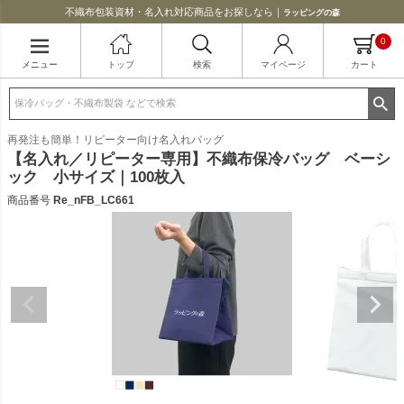
不織布包装資材・名入れ対応商品をお探しなら｜
ラッピングの森
0
メニュー
トップ
検索
マイページ
カート
再発注も簡単！リピーター向け名入れバッグ
【名入れ／リピーター専用】不織布保冷バッグ ベーシ
ック 小サイズ｜100枚入
商品番号
Re_nFB_LC661