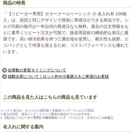
商品の特長
「【リピーター専用】カラークールベーシック 小 名入れ有 100枚
入」は、前回と同じデザインで簡単に再発注ができる商品です。シ
ルク印刷の版代が一年以内の再発注なら無料。過去の注文情報をも
とに素早くリピート注文が可能で、販促用資材の継続的な発注に最
適です。高い保冷効果を持つ三層生地を使用し、耐久性も抜群。エ
コバッグとして何度も使えるため、コストパフォーマンスも優れて
います。
在庫数の更新タイミングについて
端数出荷について｜ロット外や少量購入をご希望のお客様
この商品を見た人はこちらの商品も見ています
トップ
名入れ・オリジナル袋印刷｜不織布バッグ・ラッピング対応
名入れ対応 保冷バッグ｜イベント配布や食品ギフトにおすすめ
【名入れ／リピーター専用】不織布保冷バッグ ベーシック 小サイズ｜100枚入
名入れに関する案内