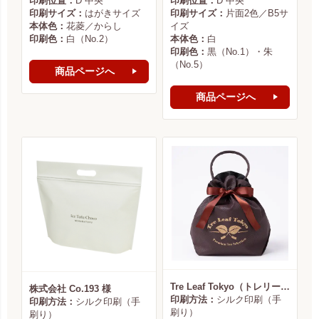
印刷位置：
D 中央
印刷位置：
D 中央
印刷サイズ：
はがきサイズ
印刷サイズ：
片面2色／B5サ
本体色：
花菱／からし
イズ
印刷色：
白（No.2）
本体色：
白
印刷色：
黒（No.1）・朱
（No.5）
商品ページへ
商品ページへ
Tre Leaf Tokyo（トレリーフ東京） 様
株式会社 Co.193 様
印刷方法：
シルク印刷（手
印刷方法：
シルク印刷（手
刷り）
刷り）