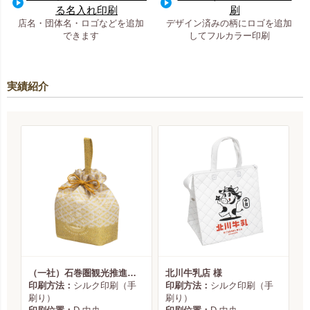
る名入れ印刷
刷
店名・団体名・ロゴなどを追加
デザイン済みの柄にロゴを追加
できます
してフルカラー印刷
実績紹介
（一社）石巻圏観光推進機構様
北川牛乳店 様
印刷方法：
シルク印刷（手
印刷方法：
シルク印刷（手
刷り）
刷り）