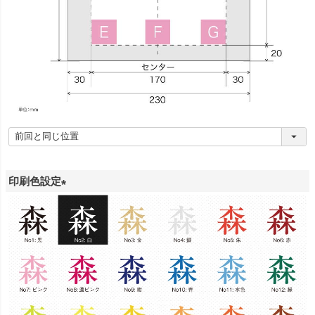
印刷色設定
(
必
須
)