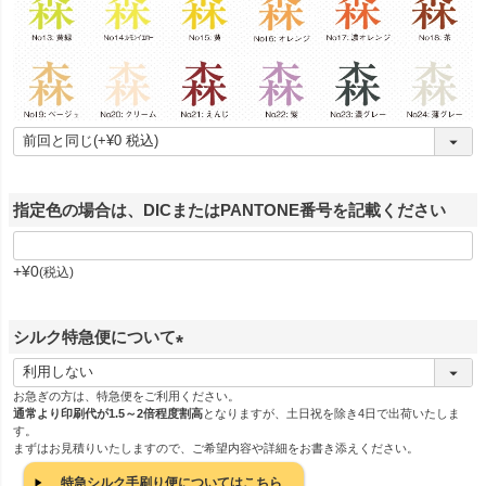
指定色の場合は、DICまたはPANTONE番号を記載ください
+
¥
0
税込
シルク特急便について
(
必
お急ぎの方は、特急便をご利用ください。
通常より印刷代が1.5～2倍程度割高
となりますが、土日祝を除き4日で出荷いたしま
須
す。
)
まずはお見積りいたしますので、ご希望内容や詳細をお書き添えください。
特急シルク手刷り便についてはこちら