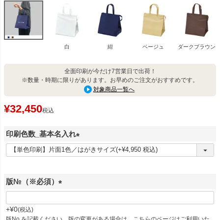
白
紺
ベージュ
ダークブラウン
全面印刷が今だけ7営業日で出荷！
※数量・時期に限りがあります。お早めのご注文がおすすめです。
対象商品一覧へ
¥
32,450
税込
印刷色数_基本名入れ
(
必
須
版№（※必須）
)
(
必
+
¥
0
税込
須
版No.を記載ください。版の変更がある場合は、こちらのページはご利用いた