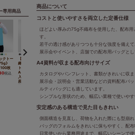
商品について
ー専用商品
コストと使いやすさを両立した定番仕様
ほどよい厚みの75g不織布を使用した、配布
す。
若干の透け感がありつつも十分な強度を備えて
展示会やイベント、店舗での配布用バッグとし
ックトー
【名入れ大ロット】不
A4資料が収まる配布向けサイズ
75g》
織布ベーシックトー
100枚
ト ふつう《75g》
A4縦サイズ｜ 100枚
30
税込
カタログやパンフレット、書類がきれいに収ま
入（1000枚以上専
展示会・説明会・営業活動などの資料配布バッ
用）
9,130
1セット
¥
税込
ルティバッグにも適しています。
シンプルな形状のため、幅広い業種で使いやす
安定感のある構造で見た目もきれい
側面構造を見直し、荷物を入れた際にも型崩れ
バッグのフォルムをきれいに保ちやすく、配布
日常使いから業務用途まで、幅広いシーンで使