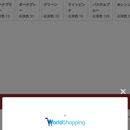
ークブラ
ダークグレ
グリーン
ライトピン
パステルブ
オレン
ン
ー
ク
ルー
庫数
13
在庫数
51
在庫数
32
在庫数
19
在庫数
129
在庫数
ご注文フォーム
概算合計