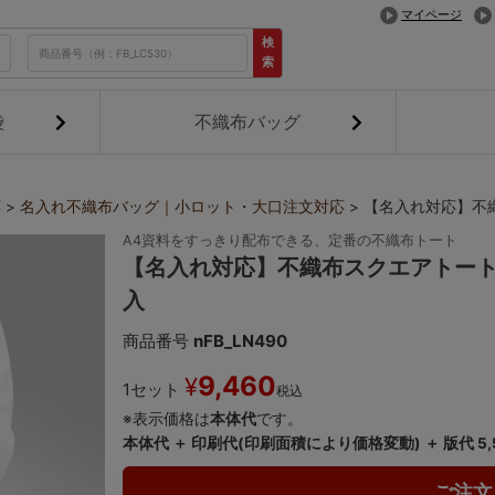
マイページ
検
索
袋
不織布バッグ
応
名入れ不織布バッグ｜小ロット・大口注文対応
【名入れ対応】不織
A4資料をすっきり配布できる、定番の不織布トート
【名入れ対応】不織布スクエアトート 
入
商品番号
nFB_LN490
9,460
¥
1セット
税込
※表示価格は
本体代
です。
本体代 ＋ 印刷代(印刷面積により価格変動) ＋ 版代 5
ご注文