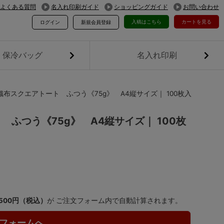
よくある質問
名入れ印刷ガイド
ショッピングガイド
お問い合わせ
入稿はこちら
カートを見る
ログイン
新規会員登録
保冷バッグ
名入れ印刷
布スクエアトート ふつう《75g》 A4縦サイズ｜ 100枚入
ふつう《75g》 A4縦サイズ｜ 100枚
,500円（税込）
が ご注文フォーム内で自動計算されます。
フォームへ