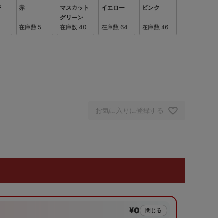
ジ
赤
マスカット
イエロー
ピンク
グリーン
5
在庫数
5
在庫数
40
在庫数
64
在庫数
46
お気に入りに登録する
¥0
閉じる