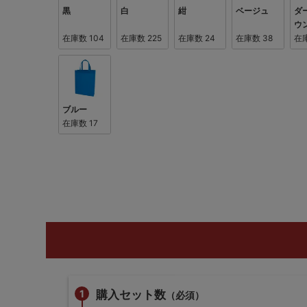
黒
白
紺
ベージュ
ダ
ウ
在庫数
104
在庫数
225
在庫数
24
在庫数
38
在
ブルー
在庫数
17
購入セット数
（必須）