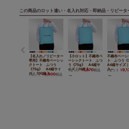
この商品のロット違い・名入れ対応・即納品・リピータ
【名入れ／リピーター
【小ロット】不織布ベ
不織布ベーシ
専用】不織布ベーシッ
ーシックトート ふつ
ト ふつう《
クトート ふつう
う《75g》 A4縦サ
A4縦サイズ｜
《75g》 A4縦サイ
イズ｜10枚入～
入～
1,870
9,1
1セット
¥
税込
1セット
¥
ズ｜ 100枚入
9,900
1セット
¥
税込
〜
〜