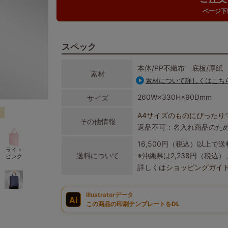
ページ下
スペック
本体/PP不織布 底板/厚紙
素材
素材について詳しくはこち
260W×330H×90Dmm
サイズ
A4サイズのものにぴったり
その他情報
返品不可：名入れ商品のた
16,500円（税込）以上で
ライト
送料について
※沖縄県は2,238円（税
ピンク
詳しくは
ショッピングガイ
Illustratorデータ
Ai
この商品の印刷テンプレートをDL