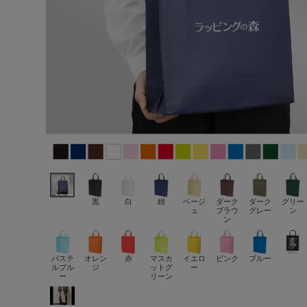
黒
白
紺
ベージ
ダーク
ダーク
グリー
ュ
ブラウ
グレー
ン
ン
パステ
オレン
赤
マスカ
イエロ
ピンク
ブルー
ルブル
ジ
ットグ
ー
ー
リーン