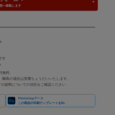
部へ移動します
ら
です
め
送料無料。
込）、離島の場合は実費ちょうだいいたします。
ドの送料について
の項目をご確認ください
Photoshopデータ
Ps
この商品の印刷テンプレートをDL