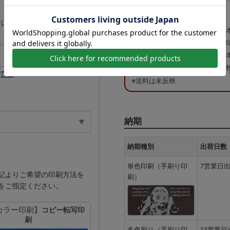
納期目安：
—
—
合は、
数量「1」
とご入力く
数量：
—
印刷サイズ：
—
版代：
¥0
です
※送料は未反映
納期
納期種別
出荷日数
単色印刷（手刷り印
7営業日
記よりご希望の印刷方法を
刷）
をご指定ください。
カラー印刷】
コピー転写印
刷
多色刷り（手刷り印
13営業日