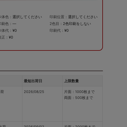
本体色：
選択してください
印刷位置：
選択してください
印刷色：
—
2色目：
2色印刷をしない
本体代：
¥0
印刷代：
¥0
校正：
¥0
最短出荷日
上限数量
出荷
2026/08/25
片面：1000枚まで
両面：500枚まで
出荷
2026/09/02
片面：2000枚まで