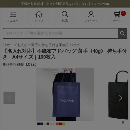
不織布包装資材・名入れ対応商品をお探しなら｜
ラッピングの森
0
メニュー
トップ
検索
マイページ
カート
A4サイズも入る！薄手の持ち手付き不織布バッグ
【名入れ対応】不織布アドバッグ 薄手《40g》 持ち手付
き A4サイズ｜100枚入
商品番号
nFB_LC920