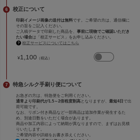
校正について
印刷イメージ画像の送付は無料
です。ご希望の方は、通信欄に
その旨をご記入ください。
ご入稿データで印刷した商品を、
事前に現物でご確認いただき
たい場合
は「校正サービス」をお申し込みください。
校正サービスについてはこちら
1,100
¥
（税込）
特急シルク手刷り便について
お急ぎの方は、特急便をご利用ください。
通常より印刷代が1.5～2倍程度割高
となりますが、
最短4日
で出
荷可能です。
なお、リボン付き商品など一部商品は追加作業が発生するた
め、別途日数をいただく場合があります。
商品や加工内容によって納期が異なりますので、まずはお見積
りいたします。
ご希望内容や詳細をお書き添えください。