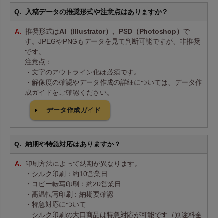
入稿データの推奨形式や注意点はありますか？
推奨形式は
AI（Illustrator）、PSD（Photoshop）
で
す。JPEGやPNGもデータを見て判断可能ですが、非推奨
です。
注意点：
・文字のアウトライン化は必須です。
・解像度の確認やデータ作成の詳細については、データ作
成ガイドをご確認ください。
データ作成ガイド
納期や特急対応はありますか？
印刷方法によって納期が異なります。
・シルク印刷：約10営業日
・コピー転写印刷：約20営業日
・高温転写印刷：納期要確認
・特急対応について
シルク印刷の大口商品は特急対応が可能です（別途料金