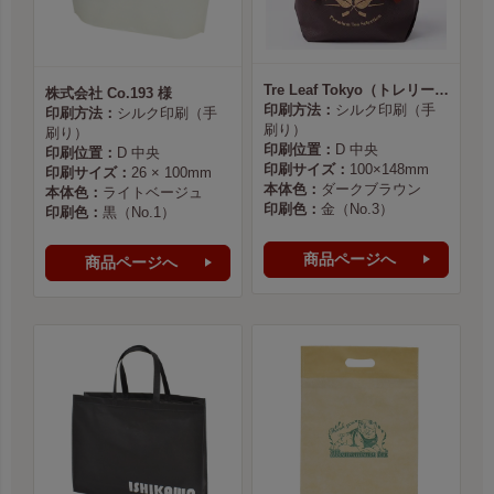
Tre Leaf Tokyo（トレリーフ東京） 様
株式会社 Co.193 様
印刷方法：
シルク印刷（手
印刷方法：
シルク印刷（手
刷り）
刷り）
印刷位置：
D 中央
印刷位置：
D 中央
印刷サイズ：
100×148mm
印刷サイズ：
26 × 100mm
本体色：
ダークブラウン
本体色：
ライトベージュ
印刷色：
金（No.3）
印刷色：
黒（No.1）
商品ページへ
商品ページへ