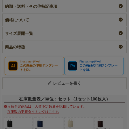
A4サイズ｜100枚入
100枚入～
手付き A4サイズ｜
納期・送料・その他特記事項
100枚入
名入れ
即納品
リピーター専用名入れ
¥
3,850
税込
¥
3,630
税込
〜
¥
3,850
税込
価格について
サイズ展開一覧
商品の特徴
Illustratorデータ
Photoshopデータ
Ai
Ps
この商品の印刷テンプレー
この商品の印刷テンプレー
トをDL
トをDL
レビューを書く
在庫数量表／単位：セット（1セット100枚入）
※入荷予定商品は、入荷予定数量を記載しています。
在庫数の更新タイミングはこちら