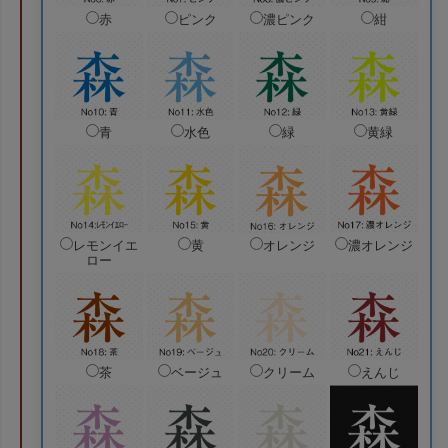
赤
ピンク
濃ピンク
紺
青
水色
緑
黄緑
レモンイエ
黄
オレンジ
濃オレンジ
ロー
茶
ベージュ
クリーム
えんじ