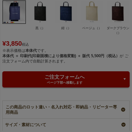
黒（）
紺（）
ベージュ（）
ダークブラウン
（）
¥
3,850
税込
※表示価格は
本体代
です。
本体代 ＋ 印刷代(印刷面積により価格変動) ＋ 版代 5,500円（税込）
が ご
注文フォーム内で自動計算されます。
ご注文フォームへ
ページ下部へ移動します
この商品のロット違い・名入れ対応・即納品・リピーター専
用商品
【名入れ対応】不織布
不織布アドバッグ 持
【名入れ／リピーター
アドバッグ 薄手
ち手付き 薄手
専用】不織布アドバッ
サイズ・素材について
《40g》 持ち手付き
《40g》 A4サイズ｜
グ 薄手《40g》 持ち