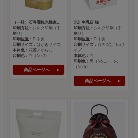
（一社）石巻圏観光推進機構様
北川牛乳店 様
印刷方法：
シルク印刷（手
印刷方法：
シルク印刷（手
刷り）
刷り）
印刷位置：
D 中央
印刷位置：
D 中央
印刷サイズ：
はがきサイズ
印刷サイズ：
片面2色／B5サ
本体色：
花菱／からし
イズ
印刷色：
白（No.2）
本体色：
白
印刷色：
黒（No.1）・朱
（No.5）
商品ページへ
商品ページへ