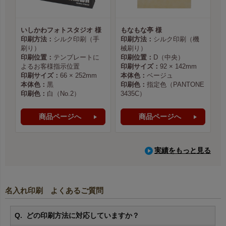
いしかわフォトスタジオ 様
もなもな亭 様
印刷方法：
シルク印刷（手
印刷方法：
シルク印刷（機
刷り）
械刷り）
印刷位置：
テンプレートに
印刷位置：
D（中央）
よるお客様指示位置
印刷サイズ：
92 × 142mm
印刷サイズ：
66 × 252mm
本体色：
ベージュ
本体色：
黒
印刷色：
指定色（PANTONE
印刷色：
白（No.2）
3435C）
商品ページへ
商品ページへ
実績をもっと見る
名入れ印刷 よくあるご質問
どの印刷方法に対応していますか？