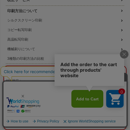
印刷方法について
シルクスクリーン印刷
コピー転写印刷
高温転写印刷
機械刷りについて
3種類の印刷方法の比較
データ作成ガイド
¥0
概算合計
閉じる
納期目安：
—
名入れ注文の流れ
—
数量：
—
本体色：
選択してください
名入れのよくある質問
印刷位置：
選択してください
印刷サイズ：
—
印刷色：
—
2色目：
2色印刷をしない
無料サンプル提供
本体代：
¥0
印刷代：
¥0
版代：
¥0
版代無料キャンペーン
校正：
¥0
※送料は未反映