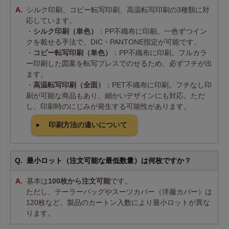
シルク印刷、コピー転写印刷、高温転写印刷の3種類に対
応しています。
・
シルク印刷（単色）
：PP不織布に印刷。一色ずつイン
クを載せる手法で、DIC・PANTONE指定が可能です。
・
コピー転写印刷（単色）
：PP不織布に印刷。フルカラ
ー印刷した図案を転写プレスでのせるため、必ずフチが出
ます。
・
高温転写印刷（全面）
：PET不織布に印刷。フチなし印
刷が可能な商品もあり、細かいデザインにも対応。ただ
し、印刷時のにじみが発生する可能性があります。
印刷方法の違いについて
最小ロット（注文可能な最低数量）は何枚ですか？
基本は
100枚から注文可能
です。
ただし、テーラーバッグやスーツカバー（洋服カバー）は
120枚など、製品のカートン入数により最小ロットが異な
ります。