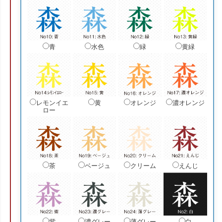
青
水色
緑
黄緑
レモンイエ
黄
オレンジ
濃オレンジ
ロー
茶
ベージュ
クリーム
えんじ