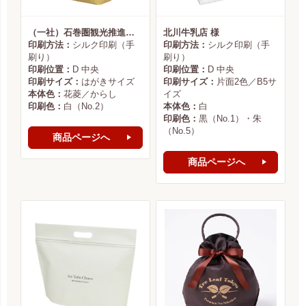
（一社）石巻圏観光推進機構様
北川牛乳店 様
印刷方法：
シルク印刷（手
印刷方法：
シルク印刷（手
刷り）
刷り）
印刷位置：
D 中央
印刷位置：
D 中央
印刷サイズ：
はがきサイズ
印刷サイズ：
片面2色／B5サ
本体色：
花菱／からし
イズ
印刷色：
白（No.2）
本体色：
白
印刷色：
黒（No.1）・朱
（No.5）
商品ページへ
商品ページへ