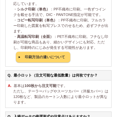
応しています。
・
シルク印刷（単色）
：PP不織布に印刷。一色ずつイン
クを載せる手法で、DIC・PANTONE指定が可能です。
・
コピー転写印刷（単色）
：PP不織布に印刷。フルカラ
ー印刷した図案を転写プレスでのせるため、必ずフチが出
ます。
・
高温転写印刷（全面）
：PET不織布に印刷。フチなし印
刷が可能な商品もあり、細かいデザインにも対応。ただ
し、印刷時のにじみが発生する可能性があります。
印刷方法の違いについて
最小ロット（注文可能な最低数量）は何枚ですか？
基本は
100枚から注文可能
です。
ただし、テーラーバッグやスーツカバー（洋服カバー）は
120枚など、製品のカートン入数により最小ロットが異な
ります。
入稿データの推奨形式や注意点はありますか？