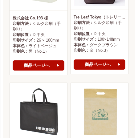
Tre Leaf Tokyo（トレリーフ東京） 様
株式会社 Co.193 様
印刷方法：
シルク印刷（手
印刷方法：
シルク印刷（手
刷り）
刷り）
印刷位置：
D 中央
印刷位置：
D 中央
印刷サイズ：
100×148mm
印刷サイズ：
26 × 100mm
本体色：
ダークブラウン
本体色：
ライトベージュ
印刷色：
金（No.3）
印刷色：
黒（No.1）
商品ページへ
商品ページへ