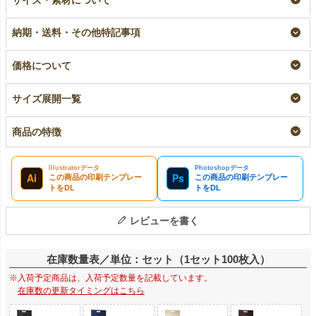
《40g》 小判抜き
B5サイズ｜100枚入～
《40g》 小判抜き
B5サイズ｜100枚入
B5サイズ｜100枚入
即納品
納期・送料・その他特記事項
（1200枚以上専用）
名入れ
¥
2,200
税込
〜
大ロット名入れ
¥
2,420
税込
¥
2,200
税込
価格について
サイズ展開一覧
商品の特徴
Illustratorデータ
Photoshopデータ
Ai
Ps
この商品の印刷テンプレー
この商品の印刷テンプレー
トをDL
トをDL
レビューを書く
在庫数量表／単位：セット（1セット100枚入）
※入荷予定商品は、入荷予定数量を記載しています。
在庫数の更新タイミングはこちら