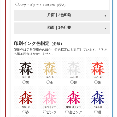
A3サイズまで：＋¥9,460（税込)
片面｜2色印刷
両面｜1色印刷
印刷インク色指定
（必須）
印刷色は定番印刷色のほか、特色指定にも対応しています。どちら
も追加料金はかかりません。
黒
金
銀
朱
赤
ピンク
濃ピンク
紺