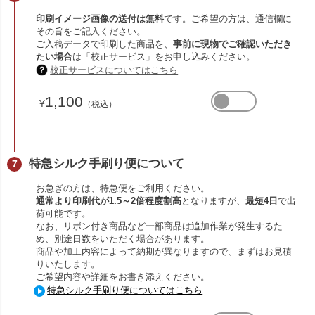
印刷イメージ画像の送付は無料
です。ご希望の方は、通信欄に
その旨をご記入ください。
ご入稿データで印刷した商品を、
事前に現物でご確認いただき
たい場合
は「校正サービス」をお申し込みください。
校正サービスについてはこちら
1,100
¥
（税込）
特急シルク手刷り便について
お急ぎの方は、特急便をご利用ください。
通常より印刷代が1.5～2倍程度割高
となりますが、
最短4日
で出
荷可能です。
なお、リボン付き商品など一部商品は追加作業が発生するた
め、別途日数をいただく場合があります。
商品や加工内容によって納期が異なりますので、まずはお見積
りいたします。
ご希望内容や詳細をお書き添えください。
特急シルク手刷り便についてはこちら