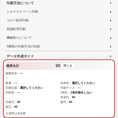
印刷方法について
シルクスクリーン印刷
コピー転写印刷
高温転写印刷
機械刷りについて
3種類の印刷方法の比較
データ作成ガイド
¥0
概算合計
閉じる
名入れ注文の流れ
納期目安：
—
名入れのよくある質問
—
数量：
—
本体色：
選択してください
無料サンプル提供
印刷位置：
選択してください
印刷サイズ：
—
印刷色：
—
2色目：
2色印刷をしない
本体代：
¥0
版代無料キャンペーン
印刷代：
¥0
版代：
¥0
校正：
¥0
※送料は未反映