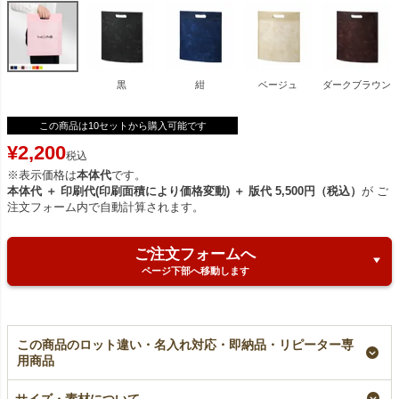
黒
紺
ベージュ
ダークブラウン
この商品は10セットから購入可能です
¥
2,200
税込
※表示価格は
本体代
です。
本体代 ＋ 印刷代(印刷面積により価格変動) ＋ 版代 5,500円（税込）
が ご
注文フォーム内で自動計算されます。
ご注文フォームへ
ページ下部へ移動します
この商品のロット違い・名入れ対応・即納品・リピーター専
用商品
【名入れ大ロット】不
不織布アドバッグ小判
【名入れ対応】不織布
織布アドバッグ 薄手
抜き 薄手《40g》
アドバッグ 薄手
サイズ・素材について