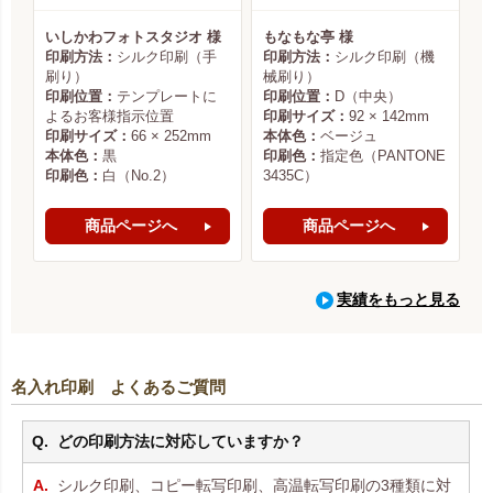
いしかわフォトスタジオ 様
もなもな亭 様
印刷方法：
シルク印刷（手
印刷方法：
シルク印刷（機
刷り）
械刷り）
印刷位置：
テンプレートに
印刷位置：
D（中央）
よるお客様指示位置
印刷サイズ：
92 × 142mm
印刷サイズ：
66 × 252mm
本体色：
ベージュ
本体色：
黒
印刷色：
指定色（PANTONE
印刷色：
白（No.2）
3435C）
商品ページへ
商品ページへ
実績をもっと見る
名入れ印刷 よくあるご質問
どの印刷方法に対応していますか？
シルク印刷、コピー転写印刷、高温転写印刷の3種類に対