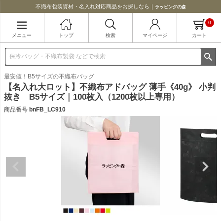
不織布包装資材・名入れ対応商品をお探しなら｜
ラッピングの森
0
メニュー
トップ
検索
マイページ
カート
最安値！B5サイズの不織布バッグ
【名入れ大ロット】不織布アドバッグ 薄手《40g》 小判
抜き B5サイズ｜100枚入（1200枚以上専用）
商品番号
bnFB_LC910