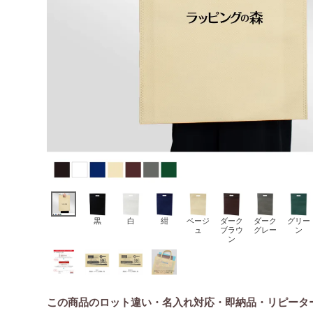
黒
白
紺
ベージ
ダーク
ダーク
グリー
ュ
ブラウ
グレー
ン
ン
この商品のロット違い・名入れ対応・即納品・リピータ