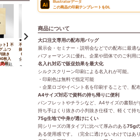
Illustratorデータ
Ai
この商品の印刷テンプレートをDL
商品について
大口注文専用の配布用バッグ
ット】不
不織布アドバッグ小判
【名入れ対応】不織布
展示会・セミナー・説明会などでの配布に最適
グ ふつ
抜き ふつう
アドバッグ ふつう
小判抜き
《75g》 A4サイズ
《75g》 小判抜き
パフォーマンスに優れ、企業や団体でのご利用
00枚入
｜100枚入～
A4サイズ｜100枚入
4,730
4,950
1セット
¥
税込
1セット
¥
税込
名入れ対応で販促効果を最大化
上専用）
730
税込
〜
シルクスクリーン印刷による名入れが可能。
・印刷色は無料で指定可能
・企業ロゴやイベント名を印刷することで、配布
A4サイズ対応で資料の持ち帰りに便利
パンフレットやチラシなど、A4サイズの書類が
持ち手はくり抜きの小判抜き仕様で、軽くて持
75g生地で中身が透けにくい
同シリーズの薄タイプに比べて厚みのある
75g
ある使用感です。（完全に透けないわけではあ