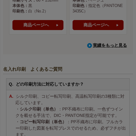
印刷サイズ：
66 × 252mm
本体色：
ベージュ
本体色：
黒
印刷色：
指定色（PANTONE
印刷色：
白（No.2）
3435C）
商品ページへ
商品ページへ
実績をもっと見る
名入れ印刷 よくあるご質問
どの印刷方法に対応していますか？
シルク印刷、コピー転写印刷、高温転写印刷の3種類に対
応しています。
・
シルク印刷（単色）
：PP不織布に印刷。一色ずつイン
クを載せる手法で、DIC・PANTONE指定が可能です。
・
コピー転写印刷（単色）
：PP不織布に印刷。フルカラ
ー印刷した図案を転写プレスでのせるため、必ずフチが出
ます。