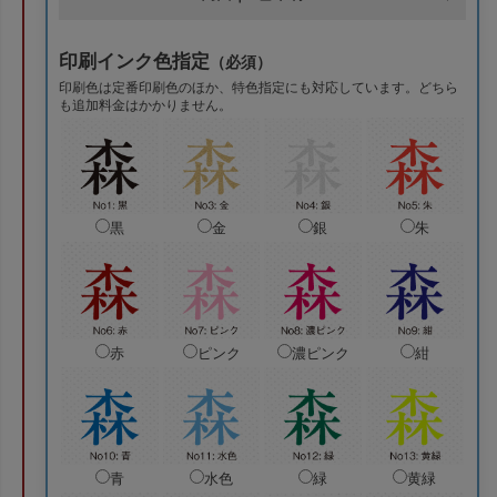
印刷インク色指定
（必須）
印刷色は定番印刷色のほか、特色指定にも対応しています。どちら
も追加料金はかかりません。
黒
金
銀
朱
赤
ピンク
濃ピンク
紺
青
水色
緑
黄緑