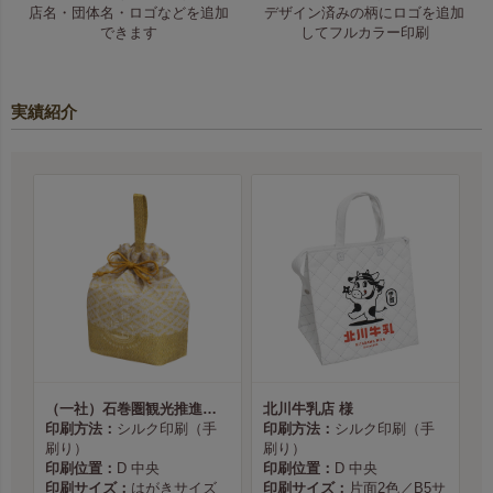
店名・団体名・ロゴなどを追加
デザイン済みの柄にロゴを追加
できます
してフルカラー印刷
実績紹介
（一社）石巻圏観光推進機構様
北川牛乳店 様
印刷方法：
シルク印刷（手
印刷方法：
シルク印刷（手
刷り）
刷り）
印刷位置：
D 中央
印刷位置：
D 中央
印刷サイズ：
はがきサイズ
印刷サイズ：
片面2色／B5サ