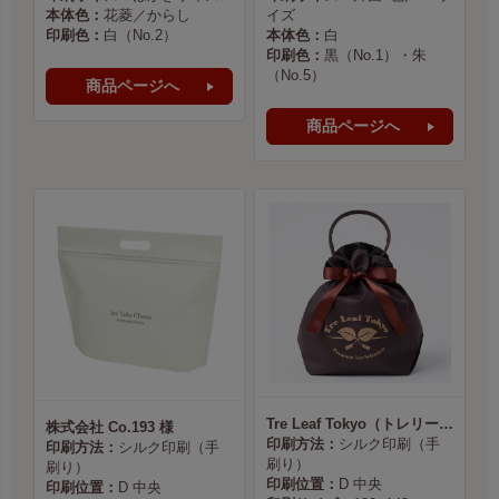
本体色：
花菱／からし
イズ
印刷色：
白（No.2）
本体色：
白
印刷色：
黒（No.1）・朱
（No.5）
商品ページへ
商品ページへ
Tre Leaf Tokyo（トレリーフ東京） 様
株式会社 Co.193 様
印刷方法：
シルク印刷（手
印刷方法：
シルク印刷（手
刷り）
刷り）
印刷位置：
D 中央
印刷位置：
D 中央