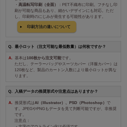
・
高温転写印刷（全面）
：PET不織布に印刷。フチなし印
刷が可能な商品もあり、細かいデザインにも対応。ただ
し、印刷時のにじみが発生する可能性があります。
印刷方法の違いについて
最小ロット（注文可能な最低数量）は何枚ですか？
基本は
100枚から注文可能
です。
ただし、テーラーバッグやスーツカバー（洋服カバー）は
120枚など、製品のカートン入数により最小ロットが異な
ります。
入稿データの推奨形式や注意点はありますか？
推奨形式は
AI（Illustrator）、PSD（Photoshop）
で
す。JPEGやPNGもデータを見て判断可能ですが、非推奨
です。
注意点：
・文字のアウトライン化は必須です。