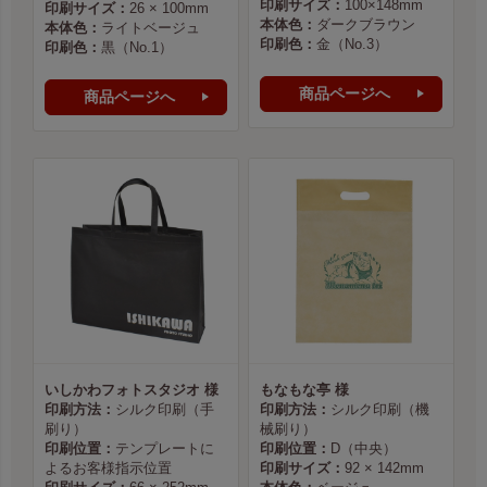
印刷サイズ：
100×148mm
印刷サイズ：
26 × 100mm
本体色：
ダークブラウン
本体色：
ライトベージュ
印刷色：
金（No.3）
印刷色：
黒（No.1）
商品ページへ
商品ページへ
いしかわフォトスタジオ 様
もなもな亭 様
印刷方法：
シルク印刷（手
印刷方法：
シルク印刷（機
刷り）
械刷り）
印刷位置：
テンプレートに
印刷位置：
D（中央）
よるお客様指示位置
印刷サイズ：
92 × 142mm