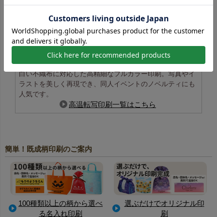
白い不織布に対応した高精細なフルカラー印刷。写真やイ
ラストを美しく再現でき、同人イベントのノベルティにも
人気です。
高温転写印刷一覧はこちら
簡単！既成柄印刷のご案内
100種類以上の柄から選べ
選ぶだけでオリジナル印
る名入れ印刷
刷