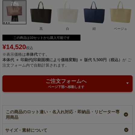
黒
白
紺
ベージュ
この商品は10セットから購入可能です
¥
14,520
税込
※表示価格は
本体代
です。
本体代 ＋ 印刷代(印刷面積により価格変動) ＋ 版代 5,500円（税込）
が ご
注文フォーム内で自動計算されます。
ご注文フォームへ
ページ下部へ移動します
この商品のロット違い・名入れ対応・即納品・リピーター専
用商品
【名入れ大ロット】不
【小ロット】不織布シ
【名入れ／リピーター
サイズ・素材について
織布シンプルトート
ンプルトート 特大サ
専用】不織布シンプル