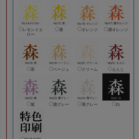
レモンイエ
黄
オレンジ
濃オレンジ
ロー
茶
ベージュ
クリーム
えんじ
紫
濃グレー
薄グレー
白