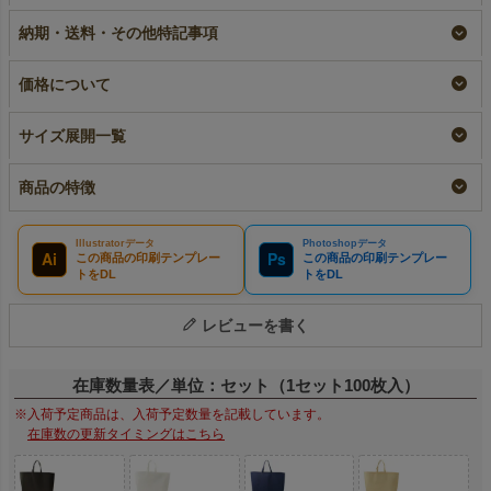
特大サイズ｜100枚入
イズ｜10枚入～
トート 特大｜100枚
（1000枚以上専用）
入
小ロット
納期・送料・その他特記事項
大ロット名入れ
リピーター専用名入れ
¥
2,409
税込
〜
¥
14,520
税込
¥
15,290
税込
価格について
サイズ展開一覧
商品の特徴
Illustratorデータ
Photoshopデータ
Ai
Ps
この商品の印刷テンプレー
この商品の印刷テンプレー
トをDL
トをDL
レビューを書く
在庫数量表／単位：セット（1セット100枚入）
※入荷予定商品は、入荷予定数量を記載しています。
在庫数の更新タイミングはこちら