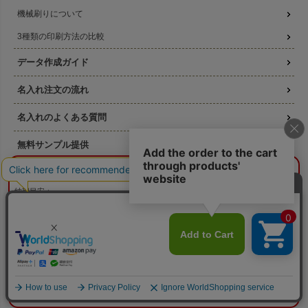
機械刷りについて
3種類の印刷方法の比較
データ作成ガイド
名入れ注文の流れ
名入れのよくある質問
無料サンプル提供
¥0
概算合計
版代無料キャンペーン
閉じる
納期目安：
—
—
数量：
—
本体色：
選択してください
お得なセール商品
印刷位置：
選択してください
印刷サイズ：
—
印刷色：
—
2色目：
2色印刷をしない
ラッピングの森について
本体代：
¥0
印刷代：
¥0
版代：
¥0
素材について
校正：
¥0
よくある質問（FAQ)
※送料は未反映