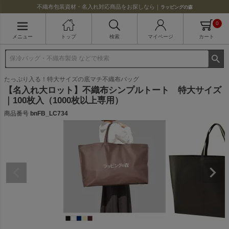
不織布包装資材・名入れ対応商品をお探しなら｜
ラッピングの森
0
メニュー
トップ
検索
マイページ
カート
たっぷり入る！特大サイズの底マチ不織布バッグ
【名入れ大ロット】不織布シンプルトート 特大サイズ
｜100枚入（1000枚以上専用）
商品番号
bnFB_LC734