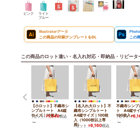
ピンク
ライト
ブルー
Illustratorデータ
Phot
Ai
Ps
この商品の印刷テンプレートをDL
この
この商品のロット違い・名入れ対応・即納品・リピータ
【小ロット】不織布シ
【名入れ大ロット】不
不織布シンプ
ンプルトート A4縦
織布シンプルトート
ト A4縦サ
サイズ｜10枚入～
A4縦サイズ｜100枚
100枚入～
1,540
6,1
1セット
¥
税込
1セット
¥
入（1000枚以上専
〜
〜
用）
6,160
1セット
¥
税込