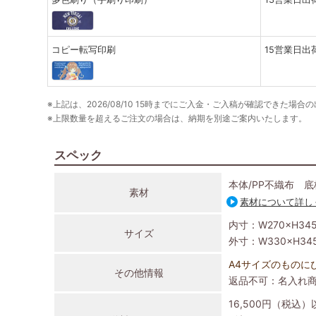
コピー転写印刷
15営業日出
※上記は、2026/08/10 15時までにご入金・ご入稿が確認できた場合
※上限数量を超えるご注文の場合は、納期を別途ご案内いたします。
スペック
本体/PP不織布 底
素材
素材について詳し
内寸：W270×H34
サイズ
外寸：W330×H34
A4サイズのものに
その他情報
返品不可：名入れ
16,500円（税込