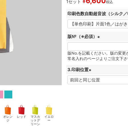
6,600
¥
1セット
税込
印刷色数自動超音波（シルク／
版№（※必須）
(
必
版No.を記載ください。版の変
常名入れのページよりご注文下さ
須
)
3.印刷位置
(
必
須
)
オレン
レッド
マスカ
イエロ
ジ
ットグ
ー
リーン