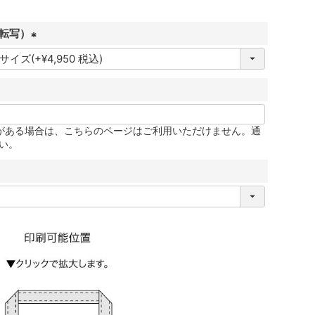
転写）
(
必
須
)
更がある場合は、こちらのページはご利用いただけません。通
い。