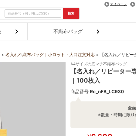
マイページ
検索
袋
不織布バッグ
応
名入れ不織布バッグ｜小ロット・大口注文対応
【名入れ／リピータ
A4サイズの底マチ不織布バッグ
【名入れ／リピーター専
｜100枚入
商品番号
Re_nFB_LC930
全
※数量・時期に限り