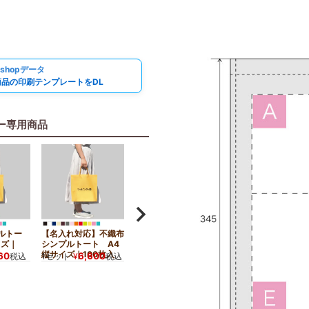
oshopデータ
商品の印刷テンプレートをDL
ー専用商品
ルトー
【名入れ対応】不織布
【名入れ／リピーター
イズ｜
シンプルトート A4
専用】不織布シンプル
縦サイズ｜100枚入
トート A4縦サイズ
60
6,600
税込
1セット
¥
税込
｜100枚入
6,600
1セット
¥
税込