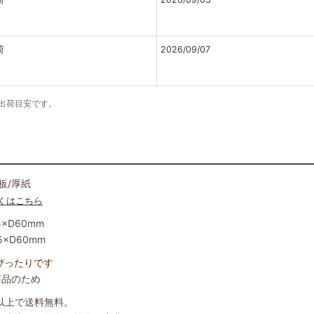
荷
2026/09/07
の出荷目安です。
板/厚紙
くはこちら
5×D60mm
5×D60mm
ぴったりです
商品のため
）以上で送料無料。