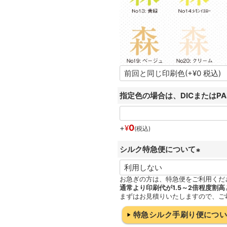
指定色の場合は、DICまたはP
0
+
¥
税込
シルク特急便について
(
必
お急ぎの方は、特急便をご利用くだ
通常より印刷代が1.5～2倍程度割高
須
まずはお見積りいたしますので、ご
)
特急シルク手刷り便につ