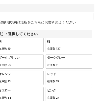
望納期や納品場所をこちらにお書き添えください
数）
選択してください
白
紺
在庫数
19
在庫数
137
ダークブラウン
ダークグレー
在庫数
29
在庫数
11
オレンジ
レッド
在庫数
13
在庫数
19
イエロー
ピンク
在庫数
53
在庫数
27