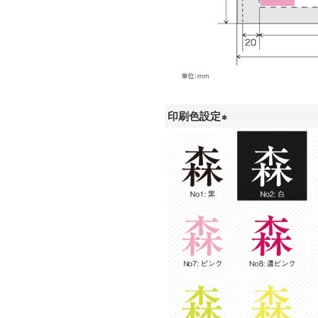
印刷色設定
(
必
須
)