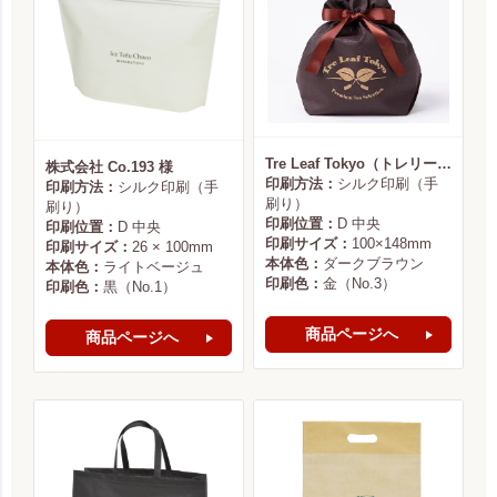
Tre Leaf Tokyo（トレリーフ東京） 様
株式会社 Co.193 様
印刷方法：
シルク印刷（手
印刷方法：
シルク印刷（手
刷り）
刷り）
印刷位置：
D 中央
印刷位置：
D 中央
印刷サイズ：
100×148mm
印刷サイズ：
26 × 100mm
本体色：
ダークブラウン
本体色：
ライトベージュ
印刷色：
金（No.3）
印刷色：
黒（No.1）
商品ページへ
商品ページへ