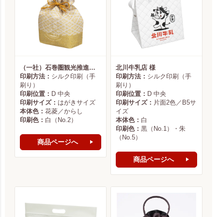
（一社）石巻圏観光推進機構様
北川牛乳店 様
印刷方法：
シルク印刷（手
印刷方法：
シルク印刷（手
刷り）
刷り）
印刷位置：
D 中央
印刷位置：
D 中央
印刷サイズ：
はがきサイズ
印刷サイズ：
片面2色／B5サ
本体色：
花菱／からし
イズ
印刷色：
白（No.2）
本体色：
白
印刷色：
黒（No.1）・朱
（No.5）
商品ページへ
商品ページへ