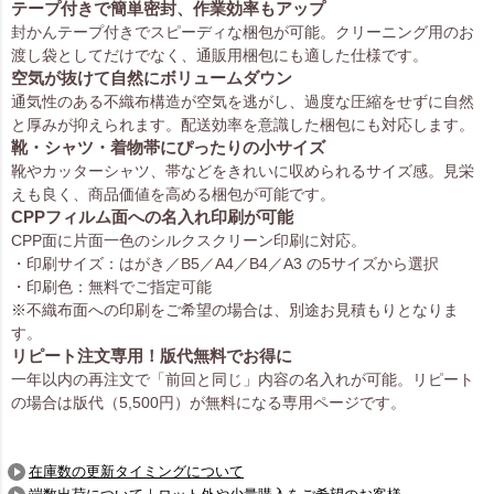
テープ付きで簡単密封、作業効率もアップ
封かんテープ付きでスピーディな梱包が可能。クリーニング用のお
渡し袋としてだけでなく、通販用梱包にも適した仕様です。
空気が抜けて自然にボリュームダウン
通気性のある不織布構造が空気を逃がし、過度な圧縮をせずに自然
と厚みが抑えられます。配送効率を意識した梱包にも対応します。
靴・シャツ・着物帯にぴったりの小サイズ
靴やカッターシャツ、帯などをきれいに収められるサイズ感。見栄
えも良く、商品価値を高める梱包が可能です。
CPPフィルム面への名入れ印刷が可能
CPP面に片面一色のシルクスクリーン印刷に対応。
・印刷サイズ：はがき／B5／A4／B4／A3 の5サイズから選択
・印刷色：無料でご指定可能
※不織布面への印刷をご希望の場合は、別途お見積もりとなりま
す。
リピート注文専用！版代無料でお得に
一年以内の再注文で「前回と同じ」内容の名入れが可能。リピート
の場合は版代（5,500円）が無料になる専用ページです。
在庫数の更新タイミングについて