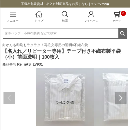
不織布包装資材・名入れ対応商品をお探しなら｜
ラッピングの森
0
メニュー
トップ
検索
マイページ
カート
封かんも印刷もラクラク！再注文専用の透明×不織布袋
【名入れ／リピーター専用】テープ付き不織布製平袋
（小）前面透明｜100枚入
商品番号
Re_nAS_LV931