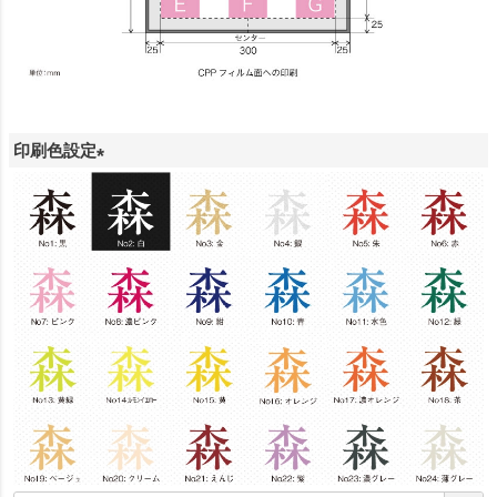
印刷色設定
(
必
須
)