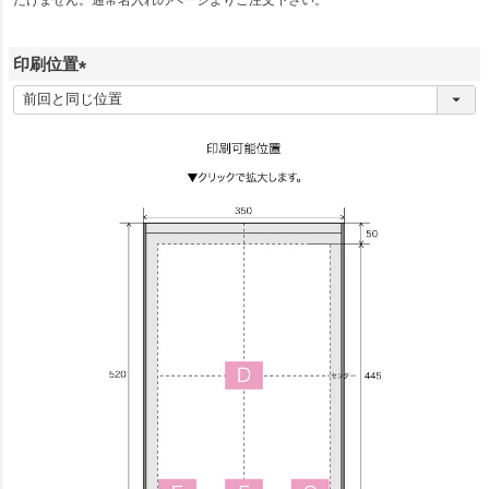
)
印刷位置
(
必
須
)