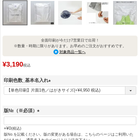
全面印刷が今だけ7営業日で出荷！
※数量・時期に限りがあります。お早めのご注文がおすすめです。
対象商品一覧へ
¥
3,190
税込
印刷色数_基本名入れ
(
必
須
版№（※必須）
)
(
必
+
¥
0
税込
須
版No.を記載ください。版の変更がある場合は、こちらのページはご利用いた
だけません。通常名入れのページよりご注文下さい。