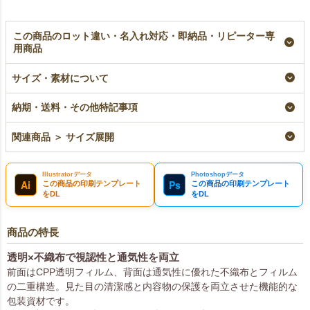
この商品のロット違い・名入れ対応・即納品・リピーター専
用商品
【名入れ／リピーター
【小ロット】テープ付
テープ付き不織布製平
専用】テープ付き不織
き不織布製平袋（小）
袋（小）前面透明｜
サイズ・素材について
布製平袋（小）前面透
前面透明｜10枚入
100枚入～
明｜100枚入
小ロット
即納品
納期・送料・その他特記事項
リピーター専用名入れ
¥
1,199
税込
¥
3,190
税込
〜
¥
3,190
税込
関連商品 ＞ サイズ展開
Illustratorデータ
Photoshopデータ
Ai
Ps
この商品の印刷テンプレート
この商品の印刷テンプレート
をDL
をDL
商品の特長
透明×不織布で視認性と通気性を両立
前面はCPP透明フィルム、背面は通気性に優れた不織布とフィルム
の二重構造。見た目の清潔感と内容物の保護を両立させた機能的な
包装資材です。