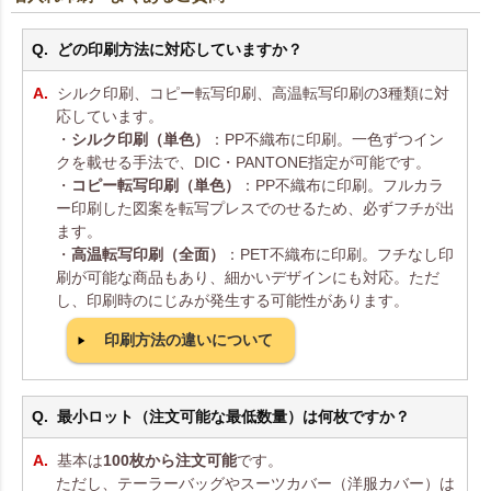
どの印刷方法に対応していますか？
シルク印刷、コピー転写印刷、高温転写印刷の3種類に対
応しています。
・
シルク印刷（単色）
：PP不織布に印刷。一色ずつイン
クを載せる手法で、DIC・PANTONE指定が可能です。
・
コピー転写印刷（単色）
：PP不織布に印刷。フルカラ
ー印刷した図案を転写プレスでのせるため、必ずフチが出
ます。
・
高温転写印刷（全面）
：PET不織布に印刷。フチなし印
刷が可能な商品もあり、細かいデザインにも対応。ただ
し、印刷時のにじみが発生する可能性があります。
印刷方法の違いについて
最小ロット（注文可能な最低数量）は何枚ですか？
基本は
100枚から注文可能
です。
ただし、テーラーバッグやスーツカバー（洋服カバー）は