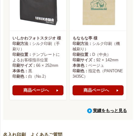
いしかわフォトスタジオ 様
もなもな亭 様
印刷方法：
シルク印刷（手
印刷方法：
シルク印刷（機
刷り）
械刷り）
印刷位置：
テンプレートに
印刷位置：
D（中央）
よるお客様指示位置
印刷サイズ：
92 × 142mm
印刷サイズ：
66 × 252mm
本体色：
ベージュ
本体色：
黒
印刷色：
指定色（PANTONE
印刷色：
白（No.2）
3435C）
商品ページへ
商品ページへ
実績をもっと見る
名入れ印刷 よくあるご質問