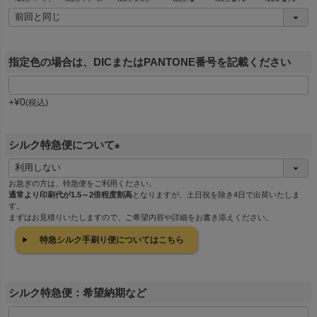
指定色の場合は、DICまたはPANTONE番号を記載ください
+
¥
0
税込
シルク特急便について
(
必
お急ぎの方は、特急便をご利用ください。
通常より印刷代が1.5～2倍程度割高
となりますが、土日祝を除き4日で出荷いたしま
須
す。
)
まずはお見積りいたしますので、ご希望内容や詳細をお書き添えください。
特急シルク手刷り便についてはこちら
シルク特急便：希望納期など