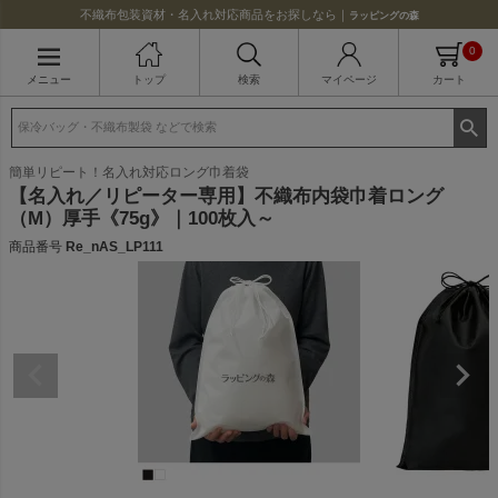
不織布包装資材・名入れ対応商品をお探しなら｜
ラッピングの森
0
メニュー
トップ
検索
マイページ
カート
簡単リピート！名入れ対応ロング巾着袋
【名入れ／リピーター専用】不織布内袋巾着ロング
（M）厚手《75g》｜100枚入～
商品番号
Re_nAS_LP111