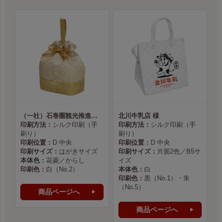
（一社）石巻圏観光推進機構様
北川牛乳店 様
印刷方法：
シルク印刷（手
印刷方法：
シルク印刷（手
刷り）
刷り）
印刷位置：
D 中央
印刷位置：
D 中央
印刷サイズ：
はがきサイズ
印刷サイズ：
片面2色／B5サ
本体色：
花菱／からし
イズ
印刷色：
白（No.2）
本体色：
白
印刷色：
黒（No.1）・朱
（No.5）
商品ページへ
商品ページへ