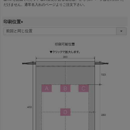
だけません。通常名入れのページよりご注文下さい。
)
印刷位置
(
必
須
)