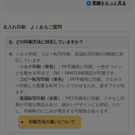
実績をもっと見る
名入れ印刷 よくあるご質問
どの印刷方法に対応していますか？
シルク印刷、コピー転写印刷、高温転写印刷の3種類に対
応しています。
・
シルク印刷（単色）
：PP不織布に印刷。一色ずつイン
クを載せる手法で、DIC・PANTONE指定が可能です。
・
コピー転写印刷（単色）
：PP不織布に印刷。フルカラ
ー印刷した図案を転写プレスでのせるため、必ずフチが出
ます。
・
高温転写印刷（全面）
：PET不織布に印刷。フチなし印
刷が可能な商品もあり、細かいデザインにも対応。ただ
し、印刷時のにじみが発生する可能性があります。
印刷方法の違いについて