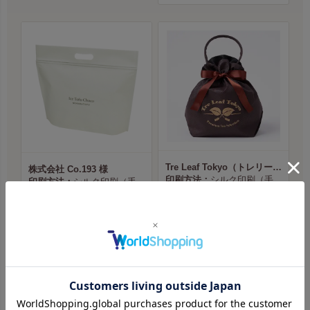
Tre Leaf Tokyo（トレリーフ東京） 様
株式会社 Co.193 様
印刷方法：
シルク印刷（手
印刷方法：
シルク印刷（手
刷り）
刷り）
印刷位置：
D 中央
印刷位置：
D 中央
印刷サイズ：
100×148mm
印刷サイズ：
26 × 100mm
本体色：
ダークブラウン
本体色：
ライトベージュ
印刷色：
金（No.3）
印刷色：
黒（No.1）
商品ページへ
商品ページへ