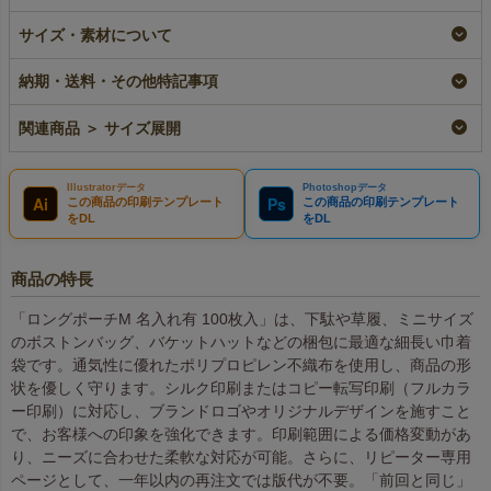
【名入れ対応】不織布
【名入れ大ロット】不
【名入れ／リピーター
内袋巾着ロング（M）
織布内袋巾着ロング
専用】不織布内袋巾着
サイズ・素材について
厚手《75g》｜100枚
（M）厚手《75g》｜
ロング（M）厚手
入～
100枚入（1000枚以上
《75g》｜100枚入～
納期・送料・その他特記事項
専用）
名入れ
リピーター専用名入れ
大ロット名入れ
¥
9,900
税込
¥
9,900
税込
関連商品 ＞ サイズ展開
¥
9,900
税込
Illustratorデータ
Photoshopデータ
Ai
Ps
この商品の印刷テンプレート
この商品の印刷テンプレート
をDL
をDL
商品の特長
「ロングポーチM 名入れ有 100枚入」は、下駄や草履、ミニサイズ
のボストンバッグ、バケットハットなどの梱包に最適な細長い巾着
袋です。通気性に優れたポリプロピレン不織布を使用し、商品の形
状を優しく守ります。シルク印刷またはコピー転写印刷（フルカラ
ー印刷）に対応し、ブランドロゴやオリジナルデザインを施すこと
で、お客様への印象を強化できます。印刷範囲による価格変動があ
り、ニーズに合わせた柔軟な対応が可能。さらに、リピーター専用
ページとして、一年以内の再注文では版代が不要。「前回と同じ」