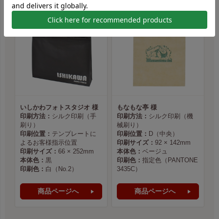
いしかわフォトスタジオ 様
もなもな亭 様
印刷方法：
シルク印刷（手
印刷方法：
シルク印刷（機
刷り）
械刷り）
印刷位置：
テンプレートに
印刷位置：
D（中央）
よるお客様指示位置
印刷サイズ：
92 × 142mm
印刷サイズ：
66 × 252mm
本体色：
ベージュ
本体色：
黒
印刷色：
指定色（PANTONE
印刷色：
白（No.2）
3435C）
商品ページへ
商品ページへ