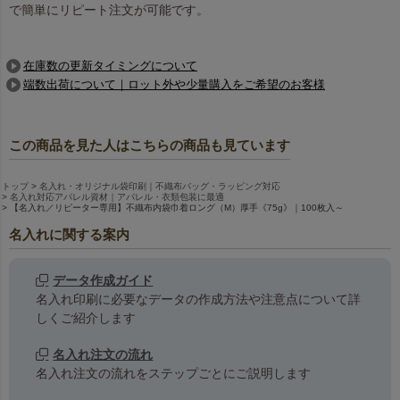
で簡単にリピート注文が可能です。
在庫数の更新タイミングについて
端数出荷について｜ロット外や少量購入をご希望のお客様
この商品を見た人はこちらの商品も見ています
トップ
名入れ・オリジナル袋印刷｜不織布バッグ・ラッピング対応
名入れ対応アパレル資材｜アパレル・衣類包装に最適
【名入れ／リピーター専用】不織布内袋巾着ロング（M）厚手《75g》｜100枚入～
名入れに関する案内
データ作成ガイド
名入れ印刷に必要なデータの作成方法や注意点について詳
しくご紹介します
名入れ注文の流れ
名入れ注文の流れをステップごとにご説明します