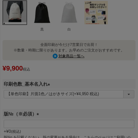
黒
白
全面印刷が今だけ7営業日で出荷！
※数量・時期に限りがあります。お早めのご注文がおすすめです。
対象商品一覧へ
¥
9,900
税込
印刷色数_基本名入れ
(
必
須
版№（※必須）
)
(
必
+
¥
0
税込
須
版No.を記載ください。版の変更がある場合は、こちらのページはご利用いた