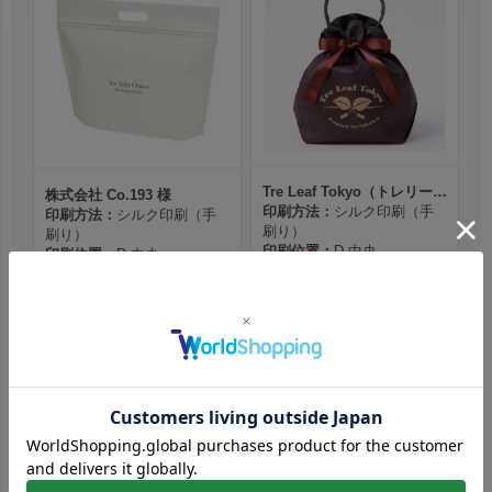
Tre Leaf Tokyo（トレリーフ東京） 様
株式会社 Co.193 様
印刷方法：
シルク印刷（手
印刷方法：
シルク印刷（手
刷り）
刷り）
印刷位置：
D 中央
印刷位置：
D 中央
印刷サイズ：
100×148mm
印刷サイズ：
26 × 100mm
本体色：
ダークブラウン
本体色：
ライトベージュ
印刷色：
金（No.3）
印刷色：
黒（No.1）
商品ページへ
商品ページへ