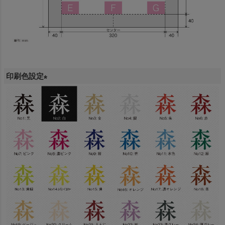
印刷色設定
(
必
須
)