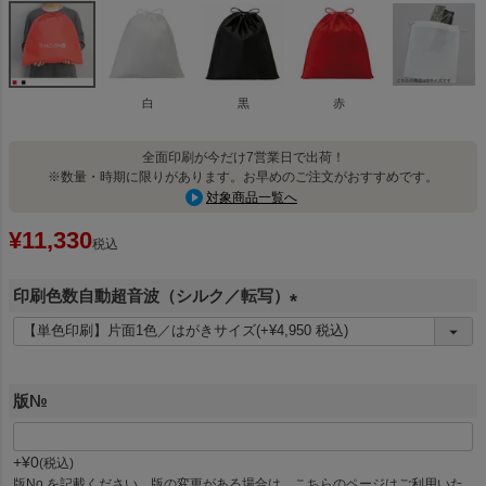
白
黒
赤
全面印刷が今だけ7営業日で出荷！
※数量・時期に限りがあります。お早めのご注文がおすすめです。
対象商品一覧へ
¥
11,330
税込
印刷色数自動超音波（シルク／転写）
(
必
須
版№
)
+
¥
0
税込
版No.を記載ください。版の変更がある場合は、こちらのページはご利用いた