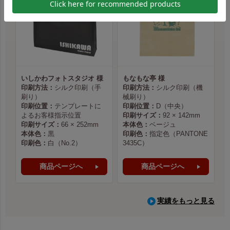
いしかわフォトスタジオ 様
もなもな亭 様
印刷方法：
シルク印刷（手
印刷方法：
シルク印刷（機
刷り）
械刷り）
印刷位置：
テンプレートに
印刷位置：
D（中央）
よるお客様指示位置
印刷サイズ：
92 × 142mm
印刷サイズ：
66 × 252mm
本体色：
ベージュ
本体色：
黒
印刷色：
指定色（PANTONE
印刷色：
白（No.2）
3435C）
商品ページへ
商品ページへ
実績をもっと見る