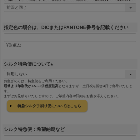
指定色の場合は、DICまたはPANTONE番号を記載ください
+
¥
0
税込
シルク特急便について
(
必
お急ぎの方は、特急便をご利用ください。
通常より印刷代が1.5～2倍程度割高
となりますが、土日祝を除き4日で出荷いたしま
須
す。
)
まずはお見積りいたしますので、ご希望内容や詳細をお書き添えください。
特急シルク手刷り便についてはこちら
シルク特急便：希望納期など