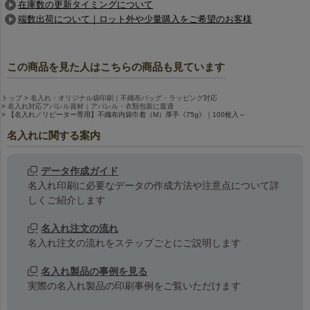
在庫数の更新タイミングについて
端数出荷について｜ロット外や少量購入をご希望のお客様
この商品を見た人はこちらの商品も見ています
トップ
名入れ・オリジナル袋印刷｜不織布バッグ・ラッピング対応
名入れ対応アパレル資材｜アパレル・衣類包装に最適
【名入れ／リピーター専用】不織布内袋巾着（M）厚手《75g》｜100枚入～
名入れに関する案内
データ作成ガイド
名入れ印刷に必要なデータの作成方法や注意点について詳
しくご紹介します
名入れ注文の流れ
名入れ注文の流れをステップごとにご説明します
名入れ製品の事例を見る
実際の名入れ製品の印刷事例をご覧いただけます