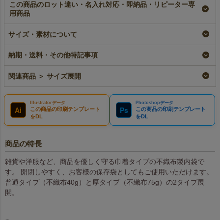
この商品のロット違い・名入れ対応・即納品・リピーター専
用商品
【名入れ大ロット】不
不織布内袋巾着（M）
【名入れ／リピーター
サイズ・素材について
織布内袋巾着（M）厚
厚手《75g》｜100枚
専用】不織布内袋巾着
手《75g》｜100枚入
入～
（M）厚手《75g》｜
（1000枚以上専用）
100枚入～
即納品
納期・送料・その他特記事項
大ロット名入れ
リピーター専用名入れ
¥
2,017
税込
〜
¥
11,330
税込
¥
11,330
税込
関連商品 ＞ サイズ展開
Illustratorデータ
Photoshopデータ
Ai
Ps
この商品の印刷テンプレート
この商品の印刷テンプレート
をDL
をDL
商品の特長
雑貨や洋服など、商品を優しく守る巾着タイプの不織布製内袋で
す。 開閉しやすく、お客様の保存袋としてもご使用いただけます。
普通タイプ（不織布40g）と厚タイプ（不織布75g）の2タイプ展
開。