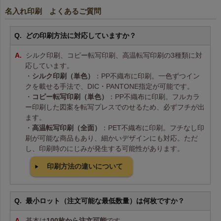
名入れ印刷 よくあるご質問
どの印刷方法に対応していますか？
シルク印刷、コピー転写印刷、高温転写印刷の3種類に対
応しています。
・
シルク印刷（単色）
：PP不織布に印刷。一色ずつイン
クを載せる手法で、DIC・PANTONE指定が可能です。
・
コピー転写印刷（単色）
：PP不織布に印刷。フルカラ
ー印刷した図案を転写プレスでのせるため、必ずフチが出
ます。
・
高温転写印刷（全面）
：PET不織布に印刷。フチなし印
刷が可能な商品もあり、細かいデザインにも対応。ただ
し、印刷時のにじみが発生する可能性があります。
印刷方法の違いについて
最小ロット（注文可能な最低数量）は何枚ですか？
基本は
100枚から注文可能
です。