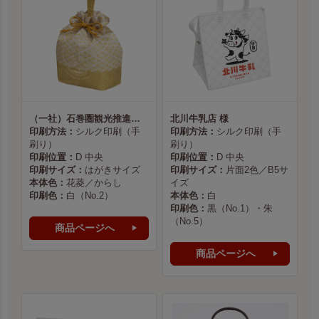
（一社）石巻圏観光推進機構様
北川牛乳店 様
印刷方法：
シルク印刷（手
印刷方法：
シルク印刷（手
刷り）
刷り）
印刷位置：
D 中央
印刷位置：
D 中央
印刷サイズ：
はがきサイズ
印刷サイズ：
片面2色／B5サ
本体色：
花菱／からし
イズ
印刷色：
白（No.2）
本体色：
白
印刷色：
黒（No.1）・朱
（No.5）
商品ページへ
商品ページへ