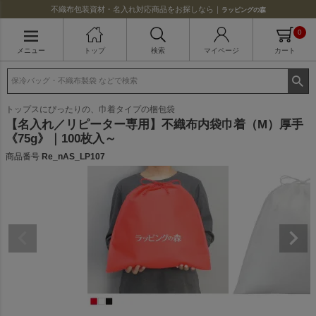
不織布包装資材・名入れ対応商品をお探しなら｜
ラッピングの森
0
メニュー
トップ
検索
マイページ
カート
トップスにぴったりの、巾着タイプの梱包袋
【名入れ／リピーター専用】不織布内袋巾着（M）厚手
《75g》｜100枚入～
商品番号
Re_nAS_LP107