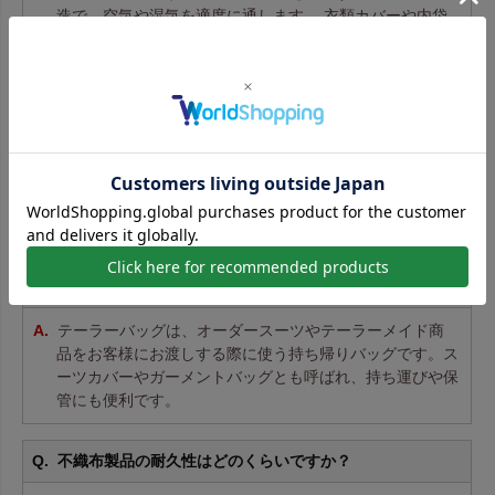
造で、空気や湿気を適度に通します。 衣類カバーや内袋
として安心してご使用いただけます。
不織布の厚みとはなんですか？
不織布の厚みは「g/㎡（グラム毎平方メートル）」で表さ
れます。数値が高いほど厚く丈夫です。
詳しくはこちら
テーラーバッグとは何ですか？
テーラーバッグは、オーダースーツやテーラーメイド商
品をお客様にお渡しする際に使う持ち帰りバッグです。ス
ーツカバーやガーメントバッグとも呼ばれ、持ち運びや保
管にも便利です。
不織布製品の耐久性はどのくらいですか？