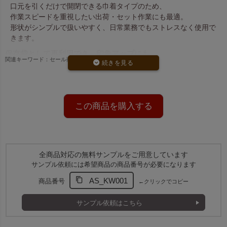
口元を引くだけで開閉できる巾着タイプのため、
作業スピードを重視したい出荷・セット作業にも最適。
形状がシンプルで扱いやすく、日常業務でもストレスなく使用で
きます。
保存袋として再利用でき、印象アップにも
関連キーワード：セール商品
梱包後はそのまま
保存袋として再利用
できる実用性の高さも魅
力。
お客様の整理整頓や保管用途に使われやすく、
商品体験の満足度向上やリピーターづくりにもつながります。
この商品を購入する
SSサイズは小物梱包にちょうど良い
SSサイズは、ポーチ・小銭入れ・アクセサリーなどの
小物類の内袋として使いやすいサイズ感。
アパレル・雑貨・ハンドメイド商品の梱包用として幅広く活躍し
全商品対応の無料サンプルをご用意しています
ます。
サンプル依頼には希望商品の商品番号が必要になります
AS_KW001
商品番号
←クリックでコピー
サンプル依頼はこちら