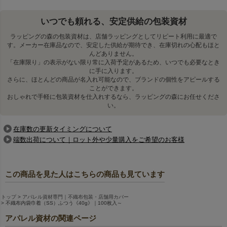
いつでも頼れる、安定供給の包装資材
ラッピングの森の包装資材は、店舗ラッピングとしてリピート利用に最適で
す。メーカー在庫品なので、安定した供給が期待でき、在庫切れの心配もほと
んどありません。
「在庫限り」の表示がない限り常に入荷予定があるため、いつでも必要なとき
に手に入ります。
さらに、ほとんどの商品が名入れ可能なので、ブランドの個性をアピールする
ことができます。
おしゃれで手軽に包装資材を仕入れするなら、ラッピングの森にお任せくださ
い。
在庫数の更新タイミングについて
端数出荷について｜ロット外や少量購入をご希望のお客様
この商品を見た人はこちらの商品も見ています
トップ
アパレル資材専門｜不織布包装・店舗用カバー
不織布内袋巾着（SS）ふつう《40g》｜100枚入～
アパレル資材の関連ページ