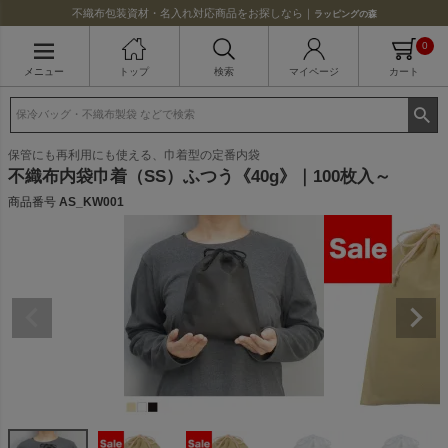
不織布包装資材・名入れ対応商品をお探しなら｜
ラッピングの森
0
メニュー
トップ
検索
マイページ
カート
保管にも再利用にも使える、巾着型の定番内袋
不織布内袋巾着（SS）ふつう《40g》｜100枚入～
商品番号
AS_KW001