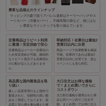
豊富な品揃えのラインナップ
ラッピングの森で扱うアパレル資材はテーラーバッグやス
ーツカバー（洋服カバー）、不織布製の袋など、他にはな
い豊富なラインナップを取り揃えています。
定番商品はリピート利用
即納対応！在庫分は最短2
に最適！安定供給で安心
営業日以内に出荷
定番商品はメーカー在庫品の
商品ページで在庫数量を確認
ため安定供給が可能。継続的
可能。在庫内であれば最短2
なリピート発注でも在庫切れ
営業日以内に出荷でき、急な
の心配がほとんどありませ
イベントにも安心対応。
ん。
高品質な国内製造品を取
大口注文はお得な価格
り扱い
で！まとめ買いでさらに
コストダウン
厳しい品質管理のもと国内で
大口割引価格が適用された商
製造された、信頼性の高い製
品も同ページ内でご注文可
品をご用意しております。高
能。まとめ買いでお得に仕入
品質と安心感を兼ね備えた確