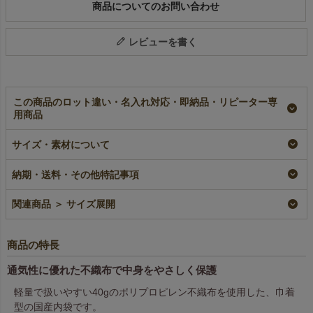
商品についてのお問い合わせ
レビューを書く
この商品のロット違い・名入れ対応・即納品・リピーター専
用商品
【名入れ／リピーター
【名入れ対応】不織布
不織布内袋巾着
専用】不織布内袋巾着
内袋巾着（SS）ふつ
（SS）ふつう《40g》
サイズ・素材について
（SS）ふつう《40g》
う《40g》｜100枚入
｜100枚入～
｜100枚入～
～
即納品
納期・送料・その他特記事項
リピーター専用名入れ
名入れ
¥
1,441
税込
〜
¥
5,610
¥
5,610
税込
〜
税込
〜
関連商品 ＞ サイズ展開
商品の特長
通気性に優れた不織布で中身をやさしく保護
軽量で扱いやすい40gのポリプロピレン不織布を使用した、巾着
型の国産内袋です。