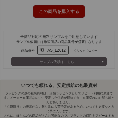
す。
衛生対策として導入しやすい業務用仕様
この商品を購入する
不織布素材で使い捨て可能なため、衛生管理のしやすさも特長。
アパレルショップやレンタル衣装店など、試着を伴うシーンで幅
広く活躍します。
全商品対応の無料サンプルをご用意しています
用途に合わせて選べる2タイプ
サンプル依頼には希望商品の商品番号が必要になります
ポリ袋入り（200枚）と紙箱入り（200枚）の2種類をご用意。
AS_LZ012
商品番号
←クリックでコピー
保管方法や使用シーンに応じて選べるため、店舗運用に合わせた
導入が可能です。
サンプル依頼はこちら
いつでも頼れる、安定供給の包装資材
ラッピングの森の包装資材は、店舗ラッピングとしてリピート利用に最適で
す。メーカー在庫品なので、安定した供給が期待でき、在庫切れの心配もほと
んどありません。
「在庫限り」の表示がない限り常に入荷予定があるため、いつでも必要なとき
に手に入ります。
さらに、ほとんどの商品が名入れ可能なので、ブランドの個性をアピールする