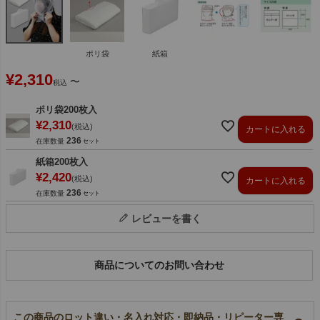
ポリ袋
紙箱
¥
2,310
〜
税込
ポリ袋200枚入
¥
2,310
税込
カートに入れる
236
在庫数量
紙箱200枚入
¥
2,420
税込
カートに入れる
236
在庫数量
レビューを書く
商品についてのお問い合わせ
この商品のロット違い・名入れ対応・即納品・リピーター専