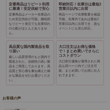
定番商品はリピート利用
即納対応！在庫分は最短2
に最適！安定供給で安心
営業日以内に出荷
定番商品はメーカー在庫品の
商品ページで在庫数量を確認
ため安定供給が可能。継続的
可能。在庫内であれば最短2
なリピート発注でも在庫切れ
営業日以内に出荷でき、急な
の心配がほとんどありませ
イベントにも安心対応。
ん。
高品質な国内製造品を取
大口注文はお得な価格
り扱い
で！まとめ買いでさらに
コストダウン
厳しい品質管理のもと国内で
大口割引価格が適用された商
製造された、信頼性の高い製
品も同ページ内でご注文可
品をご用意しております。高
能。まとめ買いでお得に仕入
品質と安心感を兼ね備えた確
れできます。
かな製品をぜひお選びくださ
い。
お客様の声