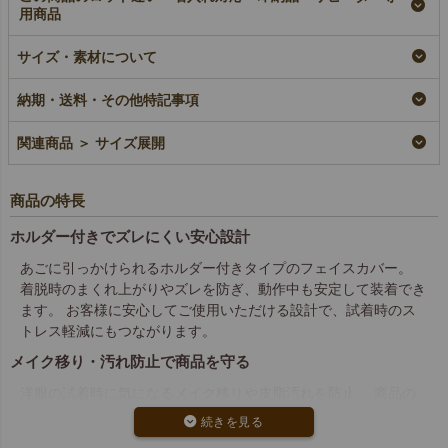
用商品
サイズ・素材について
不織布製フェイスカバ
ー｜100枚入～
即納品
納期・送料・その他特記事項
¥
1,375
税込
〜
関連商品 ＞ サイズ展開
商品の特長
ホルダー付きでズレにくい安心設計
あごに引っかけられるホルダー付きタイプのフェイスカバー。
着脱時のまくれ上がりやズレを防ぎ、動作中も安定して装着でき
ます。 お客様に安心してご使用いただける設計で、試着時のス
トレス軽減にもつながります。
メイク移り・汚れ防止で商品を守る
洋服の試着時に気になるメイク移りや皮脂汚れを防止。 商品の
品質を保つだけでなく、店舗の清潔感や印象アップにも貢献しま
す。 クレーム予防や商品ロス削減にもつながる実用アイテムで