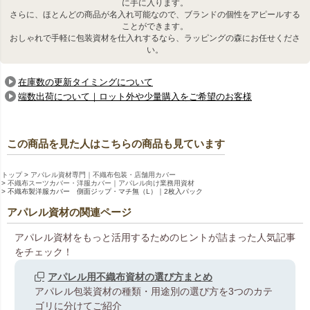
に手に入ります。
さらに、ほとんどの商品が名入れ可能なので、ブランドの個性をアピールする
ことができます。
おしゃれで手軽に包装資材を仕入れするなら、ラッピングの森にお任せくださ
い。
在庫数の更新タイミングについて
端数出荷について｜ロット外や少量購入をご希望のお客様
この商品を見た人はこちらの商品も見ています
トップ
アパレル資材専門｜不織布包装・店舗用カバー
不織布スーツカバー・洋服カバー｜アパレル向け業務用資材
不織布製洋服カバー 側面ジップ・マチ無（L）｜2枚入パック
アパレル資材の関連ページ
アパレル資材をもっと活用するためのヒントが詰まった人気記事
をチェック！
アパレル用不織布資材の選び方まとめ
アパレル包装資材の種類・用途別の選び方を3つのカテ
ゴリに分けてご紹介