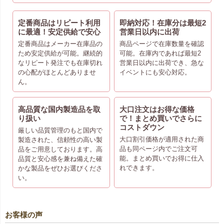
定番商品はリピート利用
即納対応！在庫分は最短2
に最適！安定供給で安心
営業日以内に出荷
定番商品はメーカー在庫品の
商品ページで在庫数量を確認
ため安定供給が可能。継続的
可能。在庫内であれば最短2
なリピート発注でも在庫切れ
営業日以内に出荷でき、急な
の心配がほとんどありませ
イベントにも安心対応。
ん。
高品質な国内製造品を取
大口注文はお得な価格
り扱い
で！まとめ買いでさらに
コストダウン
厳しい品質管理のもと国内で
大口割引価格が適用された商
製造された、信頼性の高い製
品も同ページ内でご注文可
品をご用意しております。高
能。まとめ買いでお得に仕入
品質と安心感を兼ね備えた確
れできます。
かな製品をぜひお選びくださ
い。
お客様の声