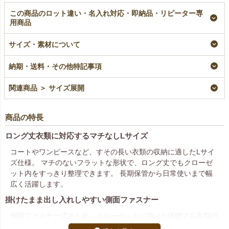
この商品のロット違い・名入れ対応・即納品・リピーター専
用商品
不織布製洋服カバー
不織布製洋服カバー
サイズ・素材について
ショルダー丈｜5枚入
側面ジップ・マチ無
パック
（S）｜3枚入パック
納期・送料・その他特記事項
即納品
即納品
¥
1,320
税込
¥
1,320
税込
関連商品 ＞ サイズ展開
商品の特長
ロング丈衣類に対応するマチなしLサイズ
コートやワンピースなど、すその長い衣類の収納に適したLサイ
ズ仕様。 マチのないフラットな形状で、ロング丈でもクローゼ
ット内をすっきり整理できます。 長期保管から日常使いまで幅
広く活躍します。
掛けたまま出し入れしやすい側面ファスナー
側面ファスナー式のため、クローゼットに掛けた状態でも衣類の
出し入れがスムーズ。 着脱の手間を減らし、日々の衣類管理を