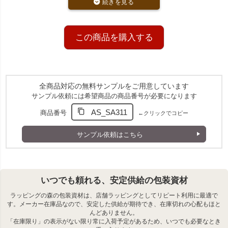
快適にします。
中身が一目で分かる透明窓付き
この商品を購入する
前面には大きな透明窓を配置し、収納した衣類を外から確認可
能。 探す時間を短縮でき、衣替えや管理作業の効率化にも役立
ちます。
インテリアになじむ上品なデザイン
全商品対応の無料サンプルをご用意しています
オフホワイトの不織布生地に、ベージュのバイアスを合わせた落
サンプル依頼には希望商品の商品番号が必要になります
ち着いたカラーリング。 見える収納にもなじみ、クローゼット
AS_SA311
商品番号
←クリックでコピー
内の統一感を重視したい方にもおすすめです。
サンプル依頼はこちら
いつでも頼れる、安定供給の包装資材
ラッピングの森の包装資材は、店舗ラッピングとしてリピート利用に最適で
す。メーカー在庫品なので、安定した供給が期待でき、在庫切れの心配もほと
んどありません。
「在庫限り」の表示がない限り常に入荷予定があるため、いつでも必要なとき