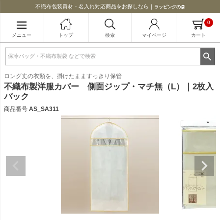
不織布包装資材・名入れ対応商品をお探しなら｜
ラッピングの森
0
メニュー
トップ
検索
マイページ
カート
ロング丈の衣類を、掛けたまますっきり保管
不織布製洋服カバー 側面ジップ・マチ無（L）｜2枚入
パック
商品番号
AS_SA311