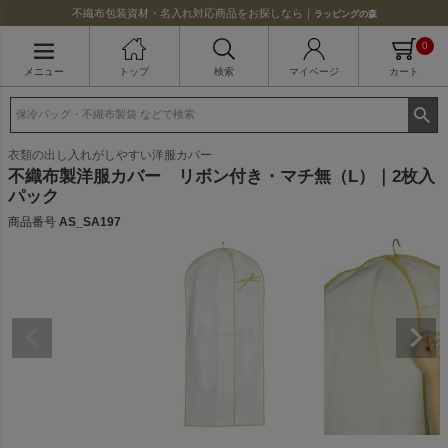
不織布包装資材・名入れ対応商品をお探しなら｜
ラッピングの森
0
メニュー
トップ
検索
マイページ
カート
衣類の出し入れがしやすい洋服カバー
不織布製洋服カバー リボン付き・マチ無（L）｜2枚入
パック
商品番号
AS_SA197