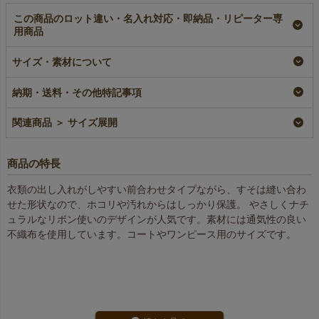
この商品のロット違い・名入れ対応・即納品・リピーター専
用商品
不織布製洋服カバー
不織布製洋服カバー
サイズ・素材について
ショルダー丈｜5枚入
側面ジップ・マチ無
パック
（S）｜3枚入パック
納期・送料・その他特記事項
即納品
即納品
¥
1,320
税込
¥
1,320
税込
関連商品 ＞ サイズ展開
商品の特長
衣類の出し入れがしやすい前合わせタイプながら、すそは縫い合わ
せた形状なので、ホコリや汚れからはしっかり保護。 やさしくナチ
ュラルなリボン使いのデザインが人気です。素材には通気性の良い
不織布を使用しています。コートやワンピース用のサイズです。