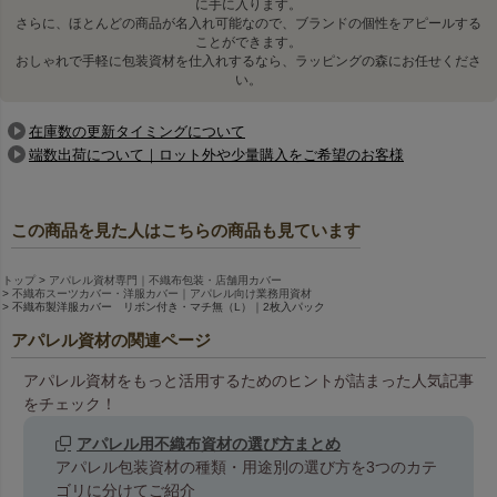
に手に入ります。
さらに、ほとんどの商品が名入れ可能なので、ブランドの個性をアピールする
ことができます。
おしゃれで手軽に包装資材を仕入れするなら、ラッピングの森にお任せくださ
い。
在庫数の更新タイミングについて
端数出荷について｜ロット外や少量購入をご希望のお客様
この商品を見た人はこちらの商品も見ています
トップ
アパレル資材専門｜不織布包装・店舗用カバー
不織布スーツカバー・洋服カバー｜アパレル向け業務用資材
不織布製洋服カバー リボン付き・マチ無（L）｜2枚入パック
アパレル資材の関連ページ
アパレル資材をもっと活用するためのヒントが詰まった人気記事
をチェック！
アパレル用不織布資材の選び方まとめ
アパレル包装資材の種類・用途別の選び方を3つのカテ
ゴリに分けてご紹介