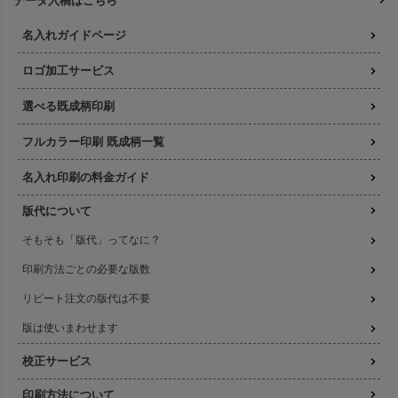
データ入稿はこちら
名入れガイドページ
ロゴ加工サービス
選べる既成柄印刷
フルカラー印刷 既成柄一覧
名入れ印刷の料金ガイド
版代について
そもそも「版代」ってなに？
印刷方法ごとの必要な版数
リピート注文の版代は不要
版は使いまわせます
校正サービス
印刷方法について