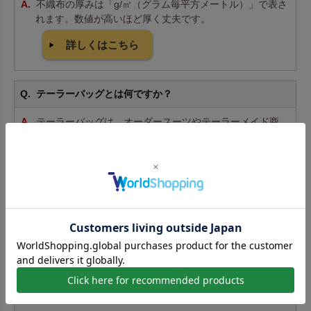
不織布の厚みは「g/㎡（グラム毎平方メートル）」で表さ
れます。数値が高いほど厚く丈夫です。
詳しくはこちら
テーラーバッグとは何ですか？
テーラーバッグは、オーダースーツやテーラーメイド商
品をお客様にお渡しする際に使う持ち帰りバッグです。ス
ーツカバーやガーメントバッグとも呼ばれ、持ち運びや保
管にも便利です。
不織布製品の耐久性はどのくらいですか？
厚みにもよりますが、適切に使用すれば長期間お使いい
ただけます。繰り返し使用や、やや重い物の持ち運びにも
対応しています。
不織布製品は再利用できますか？