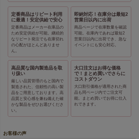
定番商品はリピート利用
即納対応！在庫分は最短2
に最適！安定供給で安心
営業日以内に出荷
定番商品はメーカー在庫品の
商品ページで在庫数量を確認
ため安定供給が可能。継続的
可能。在庫内であれば最短2
なリピート発注でも在庫切れ
営業日以内に出荷でき、急な
の心配がほとんどありませ
イベントにも安心対応。
ん。
高品質な国内製造品を取
大口注文はお得な価格
り扱い
で！まとめ買いでさらに
コストダウン
厳しい品質管理のもと国内で
大口割引価格が適用された商
製造された、信頼性の高い製
品も同ページ内でご注文可
品をご用意しております。高
能。まとめ買いでお得に仕入
品質と安心感を兼ね備えた確
れできます。
かな製品をぜひお選びくださ
い。
お客様の声