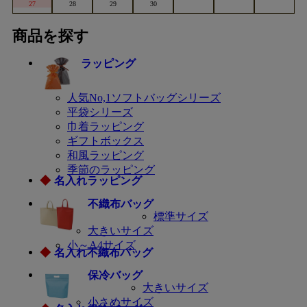
27
28
29
30
商品を探す
ラッピング
人気No,1ソフトバッグシリーズ
平袋シリーズ
巾着ラッピング
ギフトボックス
和風ラッピング
季節のラッピング
◆
名入れラッピング
不織布バッグ
標準サイズ
大きいサイズ
小～A4サイズ
◆
名入れ不織布バッグ
保冷バッグ
大きいサイズ
小さめサイズ