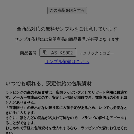
この商品を購入する
全商品対応の無料サンプルをご用意しています
スマートにドレスを持ち運ぶ！機能充
サンプル依頼には希望商品の商品番号が必要になります
即納品
AS_KS902
商品番号
←クリックでコピー
サンプル依頼はこちら
1セット
¥
52,250
税込
お気に入りに登録する
いつでも頼れる、安定供給の包装資材
ラッピングの森の包装資材は、店舗ラッピングとしてリピート利用に最適で
す。メーカー在庫品なので、安定した供給が期待でき、在庫切れの心配もほ
とんどありません。
「在庫限り」の表示がない限り常に入荷予定があるため、いつでも必要なと
きに手に入ります。
さらに、ほとんどの商品が名入れ可能なので、ブランドの個性をアピールす
ることができます。
おしゃれで手軽に包装資材を仕入れするなら、ラッピングの森にお任せくだ
さい。