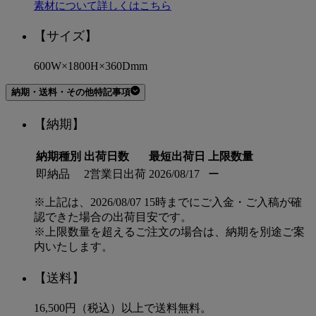
素材について詳しくはこちら
【サイズ】
600W×1800H×360Dmm
納期・送料・その他特記事項
【納期】
納期種別
出荷日数
最短出荷日
上限数量
即納品
2営業日出荷
2026/08/17
ー
※上記は、2026/08/07 15時までにご入金・ご入稿が確
認できた場合の出荷目安です。
※上限数量を超えるご注文の場合は、納期を別途ご案
ドレスの美しさを守る、透明窓付きキ
内いたします。
即納品
【送料】
1セット
¥
44,000
税込
16,500円（税込）以上で送料無料。
お気に入りに登録する