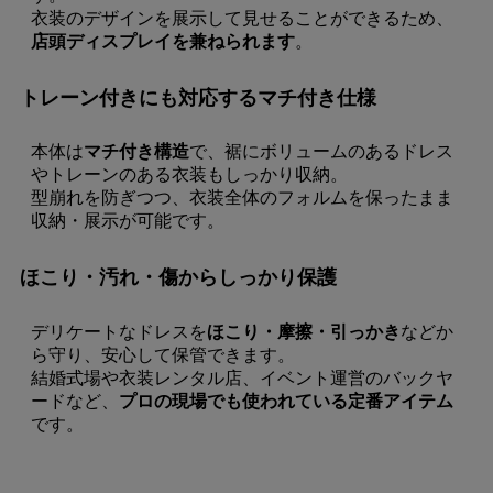
ドレスを美しく保管。透け感のあるデ
衣装のデザインを展示して見せることができるため、
店頭ディスプレイを兼ねられます
。
即納品
トレーン付きにも対応するマチ付き仕様
1セット
¥
1,320
税込
〜
お気に入りに登録する
本体は
マチ付き構造
で、裾にボリュームのあるドレス
やトレーンのある衣装もしっかり収納。
型崩れを防ぎつつ、衣装全体のフォルムを保ったまま
収納・展示が可能です。
ほこり・汚れ・傷からしっかり保護
デリケートなドレスを
ほこり・摩擦・引っかき
などか
ら守り、安心して保管できます。
結婚式場や衣装レンタル店、イベント運営のバックヤ
ードなど、
プロの現場でも使われている定番アイテム
です。