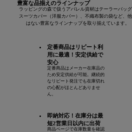
1セット
¥
88,000
税込
豊富な品揃えのラインナップ
お気に入りに登録する
ラッピングの森で扱うアパレル資材はテーラーバッグ
次へ
スーツカバー（洋服カバー）、不織布製の袋など、他
はない豊富なラインナップを取り揃えています。
定番商品はリピート利
用に最適！安定供給で
安心
定番商品はメーカー在庫品の
ため安定供給が可能。継続的
なリピート発注でも在庫切れ
の心配がほとんどありませ
ん。
即納対応！在庫分は最
短2営業日以内に出荷
商品ページで在庫数量を確認