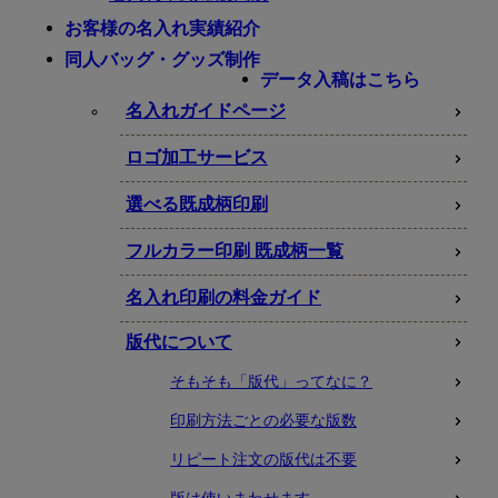
お客様の名入れ実績紹介
同人バッグ・グッズ制作
データ入稿はこちら
名入れガイドページ
ロゴ加工サービス
選べる既成柄印刷
フルカラー印刷 既成柄一覧
名入れ印刷の料金ガイド
版代について
そもそも「版代」ってなに？
印刷方法ごとの必要な版数
リピート注文の版代は不要
版は使いまわせます