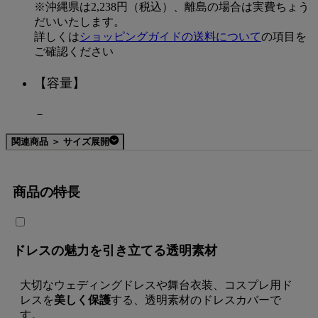
※沖縄県は2,238円（税込）、離島の場合は実費ちょう
だいいたします。
詳しくは
ショッピングガイドの送料について
の項目を
ご確認ください
【容量】
－
関連商品 ＞ サイズ展開
商品の特長
ドレスの魅力を引き立てる透明素材
大切なウェディングドレスや舞台衣装、コスプレ用ド
レスを
美しく保護
する、透明素材のドレスカバーで
す。