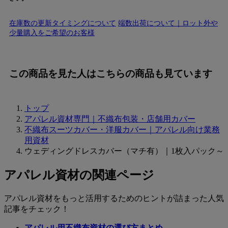
在庫数の更新タイミングについて
端数出荷について｜ロット外や
少量購入をご希望のお客様
この商品を見た人はこちらの商品も見ています
トップ
アパレル資材専門｜不織布包装・店舗用カバー
ブライダル資材をまとめて運べる大容
不織布スーツカバー・洋服カバー｜アパレル向け業務
用資材
即納品
ウェディングドレスカバー（マチ有）｜1枚入パック～
1セット
¥
47,300
税込
アパレル資材の関連ページ
お気に入りに登録する
アパレル資材をもっと活用するためのヒントが詰まった人気
記事をチェック！
アパレル用不織布資材の選び方まとめ