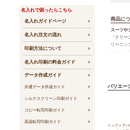
名入れで困ったらこちら
商品に
名入れガイドページ
スーツや
名入れ注文の流れ
「クリー
リーニン
印刷方法について
防ぎ、衣
裾開きタ
名入れ印刷の料金ガイド
裾開
必要
データ作成ガイド
シン
バリエー
共通データ作成ガイド
安心の国
国内
シルクスクリーン印刷ガイド
リー
高級
コピー転写印刷ガイド
こんな用
高温転写印刷ガイド
制服
トップ
アパ