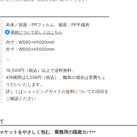
本体／前面：PPフィルム 後面：PP不織布
素材について詳しくはこちら
内寸：W590×H1000mm
外寸：W600×H1000mm
－
報
16,500円（税込）以上で送料無料。
※沖縄県は2,238円（税込）、離島の場合は実費ちょ
い
うだいいたします。
詳しくは
ショッピングガイドの送料について
の項目を
ご確認ください
て
ャケットをやさしく包む、業務用の国産カバー