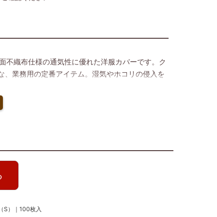
片面不織布仕様の通気性に優れた洋服カバーです。ク
な、業務用の定番アイテム。湿気やホコリの侵入を
る
S）｜100枚入