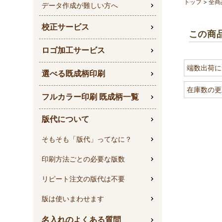
スー
トップ
全商
データ作成が難しい方へ
衣替
業務用に
校正サービス
この商
すめです
ロゴ加工サービス
端数出荷に
選べる既成柄印刷
在庫数の更
フルカラー印刷 既成柄一覧
版代について
そもそも「版代」ってなに？
印刷方法ごとの必要な版数
リピート注文の版代は不要
版は使いまわせます
名入れのよくある質問