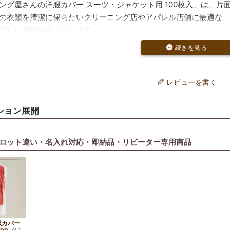
ング屋さんの洋服カバー スーツ・ジャケット用 100枚入」は、
の衣類を清潔に保ちたいクリーニング店やアパレル店舗に最適な、
美しい状態をキープします。
プで、使いやすさも抜群
き仕様なので、丈の長い衣類にも簡単にかぶせ可能
に応じてカットしても不織布がほつれない設計
プルな無地仕様で店舗ブランドにもなじみやすい
レビューを書く
品質と業務用対応
工場製造による安定した品質
ション展開
ズナブルな価格設定で大量使用に対応
クリーニング店や衣料品専門店でも採用実績あり
ロット違い・名入れ対応・即納品・リピーター専用商品
におすすめ
の納品袋として
ツの保管・発送時に
えの収納カバーに
さわしい、品質とコストパフォーマンスを両立した洋服カバー。衛
服カバー