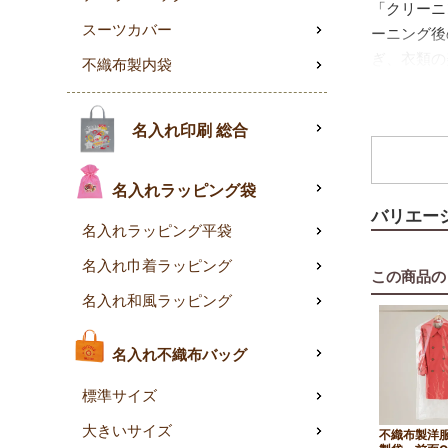
「クリーニ
スーツカバー
ーニング後
ぎ、衣類の
不織布製内袋
裾開きタイ
裾開
名入れ印刷 総合
必要
シン
安心の国産
名入れラッピング袋
国内
バリエー
名入れラッピング平袋
リー
高級
名入れ巾着ラッピング
この商品の
こんな用途
名入れ和風ラッピング
制服
スー
名入れ不織布バッグ
衣替
業務用にふ
標準サイズ
めです。
大きいサイズ
不織布製洋