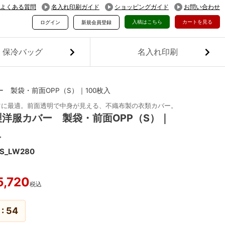
よくある質問
名入れ印刷ガイド
ショッピングガイド
お問い合わせ
入稿はこちら
カートを見る
ログイン
新規会員登録
保冷バッグ
名入れ印刷
 製袋・前面OPP（S）｜100枚入
ツに最適。前面透明で中身が見える、不織布製の衣類カバー。
洋服カバー 製袋・前面OPP（S）｜
入
S_LW280
5,720
税込
54