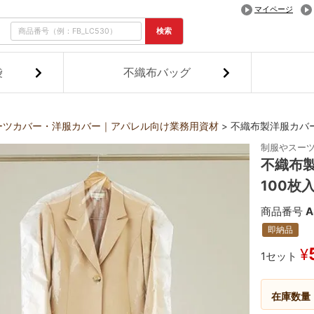
マイページ
検索
袋
不織布バッグ
ーツカバー・洋服カバー｜アパレル向け業務用資材
不織布製洋服カバー
制服やスー
不織布製
100枚
商品番号
A
即納品
¥
1セット
在庫数量