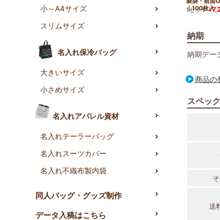
製袋・前面O
小～A4サイズ
｜100枚入
7,
1セット
¥
スリムサイズ
納期
名入れ保冷バッグ
納期デー
大きいサイズ
商品の
小さめサイズ
スペッ
名入れアパレル資材
名入れテーラーバッグ
名入れスーツカバー
名入れ不織布製内袋
そ
同人バッグ・グッズ制作
送
データ入稿はこちら