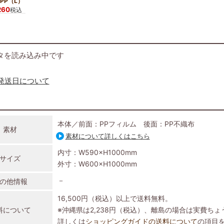
PP（L）
260
税込
タを読み込み中です
発送日について
ク
本体／前面：PPフィルム 後面：PP不織布
素材
素材について詳しくはこちら
内寸：W590×H1000mm
サイズ
外寸：W600×H1000mm
－
の他情報
16,500円（税込）以上で送料無料。
料について
※沖縄県は2,238円（税込）、離島の場合は実費ち
詳しくは
ショッピングガイドの送料について
の項目