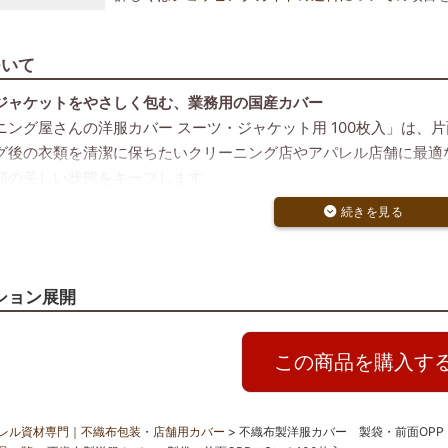
ついて
ジャケットをやさしく包む、業務用の国産カバー
ニング屋さんの洋服カバー スーツ・ジャケット用 100枚入」は、
グ後の衣類を清潔に保ちたいクリーニング店やアパレル店舗に最適
類の美しい状態をキープします。
イプで、使いやすさも抜群
き仕様なので、丈の長い衣類にも簡単にかぶせ可能
に応じてカットしても不織布がほつれない設計
プルな無地仕様で店舗ブランドにもなじみやすい
ション展開
産品質と業務用対応
工場製造による安定した品質
ズナブルな価格設定で大量使用に対応
この商品を購入す
クリーニング店や衣料品専門店でも採用実績あり
途におすすめ
の納品袋として
レル資材専門｜不織布包装・店舗用カバー
不織布製洋服カバー 製袋・前面OPP（