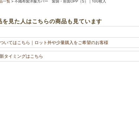
ツの保管・発送時に
品一覧
不織布製洋服カバー 製袋・前面OPP（S）｜100枚入
えの収納カバーに
ふさわしい、品質とコストパフォーマンスを両立した洋服カバー。
品を見た人はこちらの商品も見ています
。
ついてはこちら
｜ロット外や少量購入をご希望のお客様
新タイミングはこちら