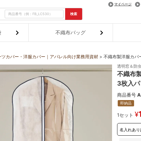
マイページ
検索
袋
不織布バッグ
ーツカバー・洋服カバー｜アパレル向け業務用資材
不織布製洋服カバ
透明窓＆防
不織布
3枚入パ
商品番号
A
即納品
¥
1セット
名入れあり