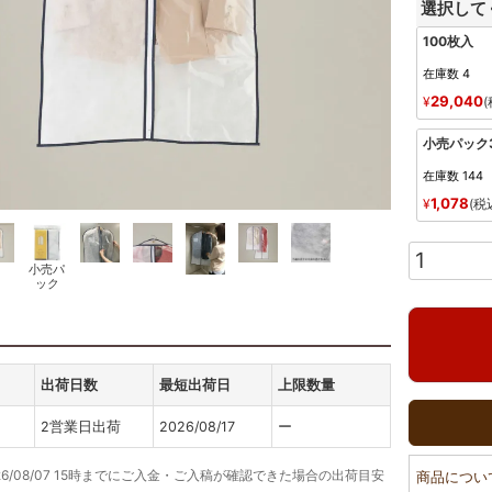
選択して
100枚入
在庫数
4
29,040
¥
小売パック
在庫数
144
1,078
¥
税
小売パ
ック
出荷日数
最短出荷日
上限数量
2営業日出荷
2026/08/17
ー
26/08/07 15時までにご入金・ご入稿が確認できた場合の出荷目安
商品につい