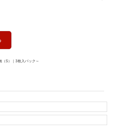
る
無（S）｜3枚入パック～