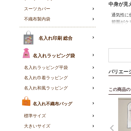
中身が見
スーツカバー
通気性に
不織布製内袋
前面がク
ホコリ防
名入れ印刷 総合
上部の
ハ
内側には
名入れラッピング袋
サイズ・
名入れラッピング平袋
バリエー
ご家庭向
名入れ巾着ラッピング
50枚パッ
名入れ和風ラッピング
この商品の
名入れ不織布バッグ
標準サイズ
大きいサイズ