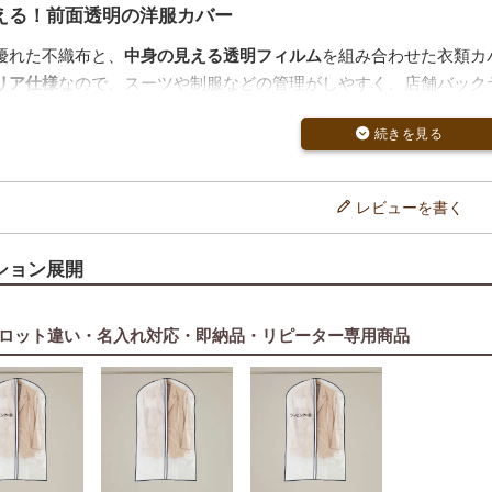
える！前面透明の洋服カバー
優れた不織布と、
中身の見える透明フィルム
を組み合わせた衣類カ
リア仕様
なので、スーツや制服などの管理がしやすく、店舗バック
止＋防虫対策も万全
ンガー差し込み口は小さめの穴
になっており、ホコリの侵入を軽減
防虫剤を入れられるポケット
も付いており、長期保管にも安心です
レビューを書く
数量で選べる3種展開
ション展開
けの
3枚入りパック
、業務用の
50枚入り・150枚入り
をご用意。
クは
小ロット手数料込み
の価格となっており、少量導入やお試しに
ロット違い・名入れ対応・即納品・リピーター専用商品