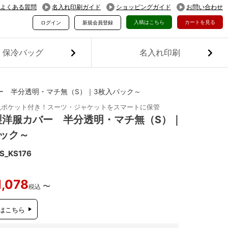
よくある質問
名入れ印刷ガイド
ショッピングガイド
お問い合わせ
入稿はこちら
カートを見る
ログイン
新規会員登録
保冷バッグ
名入れ印刷
ー 半分透明・マチ無（S）｜3枚入パック～
虫ポケット付き！スーツ・ジャケットをスマートに保管
製洋服カバー 半分透明・マチ無（S）｜
ック～
S_KS176
1,078
〜
税込
はこちら