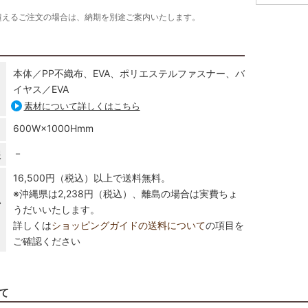
超えるご注文の場合は、納期を別途ご案内いたします。
本体／PP不織布、EVA、ポリエステルファスナー、バ
イヤス／EVA
素材について詳しくはこちら
600W×1000Hmm
－
報
16,500円（税込）以上で送料無料。
※沖縄県は2,238円（税込）、離島の場合は実費ちょ
い
うだいいたします。
詳しくは
ショッピングガイドの送料について
の項目を
ご確認ください
て