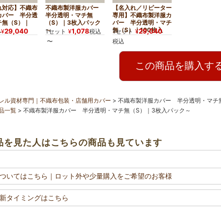
れ対応】不織布
不織布製洋服カバー
【名入れ／リピーター
カバー 半分透
半分透明・マチ無
専用】不織布製洋服カ
チ無（S）｜
（S）｜3枚入パック
バー 半分透明・マチ
入
～
無（S）｜100枚入
29,040
1,078
29,040
¥
1セット
¥
税込
1セット
¥
〜
税込
この商品を購入す
レル資材専門｜不織布包装・店舗用カバー
不織布製洋服カバー 半分透明・マチ
品一覧
不織布製洋服カバー 半分透明・マチ無（S）｜3枚入パック～
品を見た人はこちらの商品も見ています
ついてはこちら
｜ロット外や少量購入をご希望のお客様
新タイミングはこちら