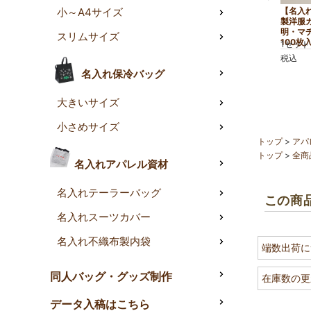
【名入
小～A4サイズ
製洋服
明・マ
スリムサイズ
100枚
1セット
税込
名入れ保冷バッグ
大きいサイズ
小さめサイズ
トップ
アパ
トップ
全商
名入れアパレル資材
名入れテーラーバッグ
この商
名入れスーツカバー
名入れ不織布製内袋
端数出荷に
同人バッグ・グッズ制作
在庫数の更
データ入稿はこちら