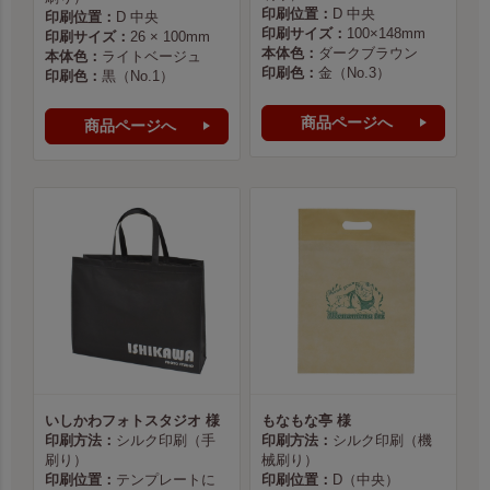
印刷位置：
D 中央
印刷位置：
D 中央
印刷サイズ：
100×148mm
印刷サイズ：
26 × 100mm
本体色：
ダークブラウン
本体色：
ライトベージュ
印刷色：
金（No.3）
印刷色：
黒（No.1）
商品ページへ
商品ページへ
いしかわフォトスタジオ 様
もなもな亭 様
印刷方法：
シルク印刷（手
印刷方法：
シルク印刷（機
刷り）
械刷り）
印刷位置：
テンプレートに
印刷位置：
D（中央）