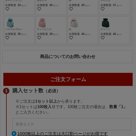
ダークブラウン
ボルドー
赤
ベージュ
在庫数量
23
在庫数量
45
在庫数量
29
在庫数量
37
パステルブルー
ライトピンク
白
グリーン
在庫数量
39
在庫数量
29
在庫数量
40
在庫数量
46
商品についてのお問い合わせ
ご注文フォーム
購入セット数
（必須）
※ご注文は
1セット以上
から承ります。
※1セットは
100枚入り
です。100枚ご注文の場合は、
数量「1」
とご入力ください。
1000枚以上のご注文は大口割ページがお得です