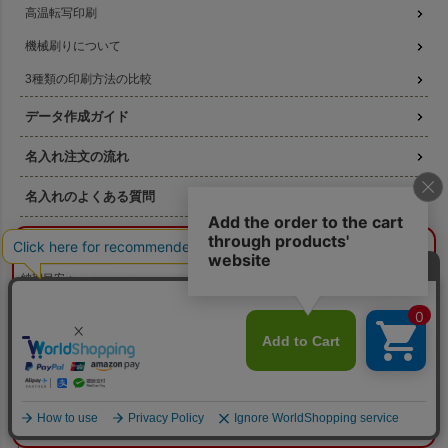
高温転写印刷
機械刷りについて
3種類の印刷方法の比較
データ作成ガイド
名入れ注文の流れ
名入れのよくある質問
無料サンプル提供
¥0
概算合計
閉じる
版代無料キャンペーン
納期目安：
—
—
数量：
—
本体色：
選択してください
印刷位置：
選択してください
印刷サイズ：
—
お得なセール商品
印刷色：
—
2色目：
2色印刷をしない
本体代：
¥0
ラッピングの森について
印刷代：
¥0
版代：
¥0
校正：
¥0
素材について
※送料は未反映