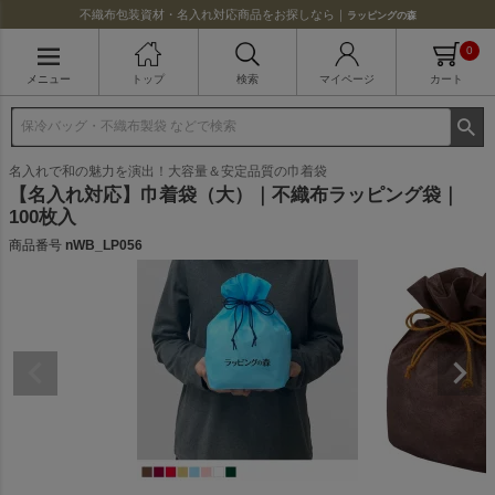
不織布包装資材・名入れ対応商品をお探しなら｜
ラッピングの森
0
メニュー
トップ
検索
マイページ
カート
名入れで和の魅力を演出！大容量＆安定品質の巾着袋
【名入れ対応】巾着袋（大）｜不織布ラッピング袋｜
100枚入
商品番号
nWB_LP056