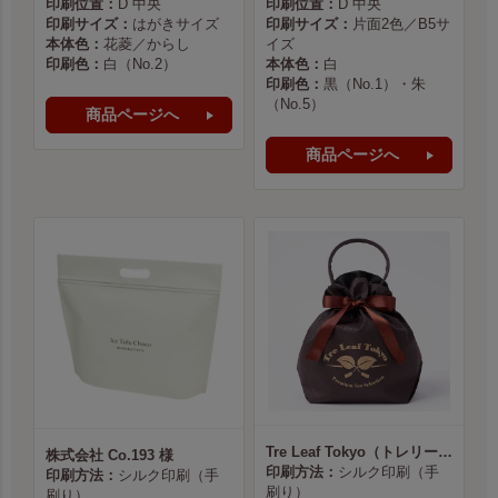
印刷位置：
D 中央
印刷位置：
D 中央
印刷サイズ：
はがきサイズ
印刷サイズ：
片面2色／B5サ
本体色：
花菱／からし
イズ
印刷色：
白（No.2）
本体色：
白
印刷色：
黒（No.1）・朱
（No.5）
商品ページへ
商品ページへ
Tre Leaf Tokyo（トレリーフ東京） 様
株式会社 Co.193 様
印刷方法：
シルク印刷（手
印刷方法：
シルク印刷（手
刷り）
刷り）