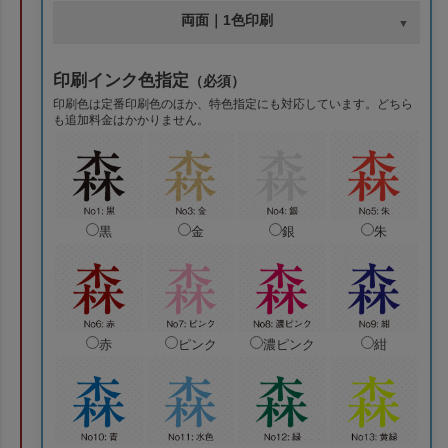
両面｜1色印刷
印刷インク色指定
（必須）
印刷色は定番印刷色のほか、特色指定にも対応しています。どちら
も追加料金はかかりません。
黒
金
銀
朱
赤
ピンク
濃ピンク
紺