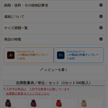
（1000枚以上専用）
名入れ
¥
1,496
税込
〜
納期・送料・その他特記事項
大ロット名入れ
¥
8,030
税込
¥
7,480
税込
価格について
サイズ展開一覧
商品の特徴
Illustratorデータ
Photoshopデータ
Ai
Ps
この商品の印刷テンプレー
この商品の印刷テンプレー
トをDL
トをDL
レビューを書く
在庫数量表／単位：セット（1セット100枚入）
※入荷予定商品は、入荷予定数量を記載しています。
在庫数の更新タイミングはこちら