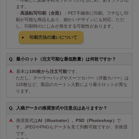
ー印刷した図案を転写プレスでのせるため、必ずフチが出
ます。
・
高温転写印刷（全面）
：PET不織布に印刷。フチなし印
刷が可能な商品もあり、細かいデザインにも対応。ただ
し、印刷時のにじみが発生する可能性があります。
印刷方法の違いについて
最小ロット（注文可能な最低数量）は何枚ですか？
基本は
100枚から注文可能
です。
ただし、テーラーバッグやスーツカバー（洋服カバー）は
120枚など、製品のカートン入数により最小ロットが異な
ります。
入稿データの推奨形式や注意点はありますか？
推奨形式は
AI（Illustrator）、PSD（Photoshop）
で
す。JPEGやPNGもデータを見て判断可能ですが、非推奨
です。