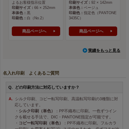
よるお客様指示位置
印刷サイズ：
92 × 142mm
印刷サイズ：
66 × 252mm
本体色：
ベージュ
本体色：
黒
印刷色：
指定色（PANTONE
印刷色：
白（No.2）
3435C）
商品ページへ
商品ページへ
実績をもっと見る
名入れ印刷 よくあるご質問
どの印刷方法に対応していますか？
シルク印刷、コピー転写印刷、高温転写印刷の3種類に対
応しています。
・
シルク印刷（単色）
：PP不織布に印刷。一色ずつイン
クを載せる手法で、DIC・PANTONE指定が可能です。
・
コピー転写印刷（単色）
：PP不織布に印刷。フルカラ