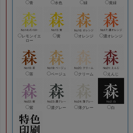
青
水色
緑
黄緑
レモンイエ
黄
オレンジ
濃オレンジ
ロー
茶
ベージュ
クリーム
えんじ
紫
濃グレー
薄グレー
白