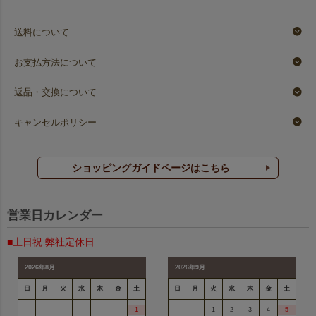
送料について
お支払方法について
返品・交換について
キャンセルポリシー
ショッピングガイドページはこちら
営業日カレンダー
■土日祝 弊社定休日
2026年8月
2026年9月
日
月
火
水
木
金
土
日
月
火
水
木
金
土
1
1
2
3
4
5