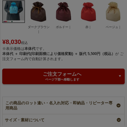
ダークブラウン
ボルドー｜
赤｜
ベージュ｜
｜
¥
8,030
税込
※表示価格は
本体代
です。
本体代 ＋ 印刷代(印刷面積により価格変動) ＋ 版代 5,500円（税込）
が ご
注文フォーム内で自動計算されます。
ご注文フォームへ
ページ下部へ移動します
この商品のロット違い・名入れ対応・即納品・リピーター専
用商品
【名入れ大ロット】巾
巾着袋大 プレーン
【名入れ対応】巾着袋
サイズ・素材について
着袋（大）｜不織布ラ
20枚入
（大）｜不織布ラッピ
ッピング袋｜100枚入
ング袋｜100枚入
即納品