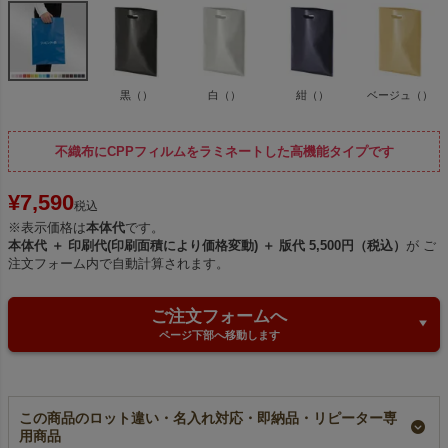
黒（）
白（）
紺（）
ベージュ（）
不織布にCPPフィルムをラミネートした高機能タイプです
¥
7,590
税込
※表示価格は
本体代
です。
本体代 ＋ 印刷代(印刷面積により価格変動) ＋ 版代 5,500円（税込）
が ご
注文フォーム内で自動計算されます。
ご注文フォームへ
ページ下部へ移動します
この商品のロット違い・名入れ対応・即納品・リピーター専
用商品