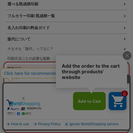
選べる既成柄印刷
フルカラー印刷 既成柄一覧
名入れ印刷の料金ガイド
版代について
そもそも「版代」ってなに？
印刷方法ごとの必要な版数
¥0
リピート注文の版代は不要
概算合計
閉じる
納期目安：
—
版は使いまわせます
—
数量：
—
本体色：
選択してください
校正サービス
印刷位置：
選択してください
印刷サイズ：
—
印刷色：
—
2色目：
2色印刷をしない
印刷方法について
オプション：
特殊インクを使用しない
本体代：
¥0
印刷代：
¥0
シルクスクリーン印刷
オプション代：
¥0
版代：
¥0
コピー転写印刷
校正：
¥0
※送料は未反映
高温転写印刷