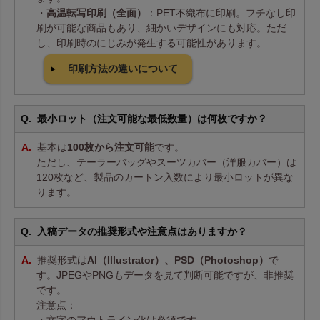
・
高温転写印刷（全面）
：PET不織布に印刷。フチなし印
刷が可能な商品もあり、細かいデザインにも対応。ただ
し、印刷時のにじみが発生する可能性があります。
印刷方法の違いについて
最小ロット（注文可能な最低数量）は何枚ですか？
基本は
100枚から注文可能
です。
ただし、テーラーバッグやスーツカバー（洋服カバー）は
120枚など、製品のカートン入数により最小ロットが異な
ります。
入稿データの推奨形式や注意点はありますか？
推奨形式は
AI（Illustrator）、PSD（Photoshop）
で
す。JPEGやPNGもデータを見て判断可能ですが、非推奨
です。
注意点：