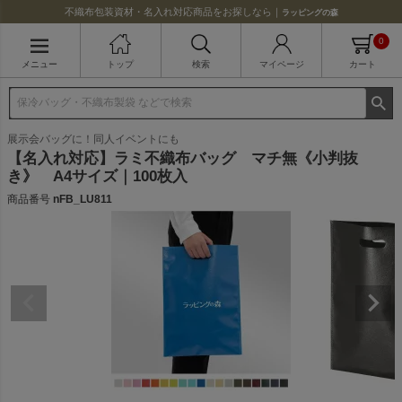
不織布包装資材・名入れ対応商品をお探しなら｜
ラッピングの森
0
メニュー
トップ
検索
マイページ
カート
展示会バッグに！同人イベントにも
【名入れ対応】ラミ不織布バッグ マチ無《小判抜
き》 A4サイズ｜100枚入
商品番号
nFB_LU811