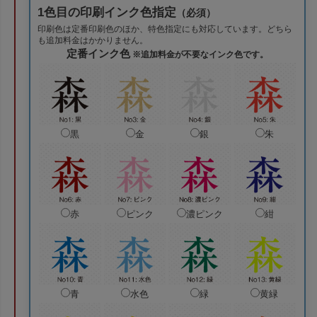
1色目の印刷インク色指定
（必須）
印刷色は定番印刷色のほか、特色指定にも対応しています。どちら
も追加料金はかかりません。
定番インク色
※追加料金が不要なインク色です。
黒
金
銀
朱
赤
ピンク
濃ピンク
紺
青
水色
緑
黄緑