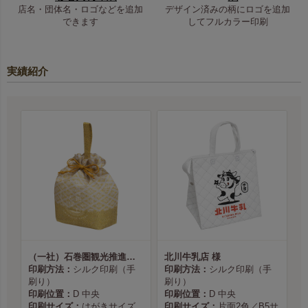
店名・団体名・ロゴなどを追加
デザイン済みの柄にロゴを追加
できます
してフルカラー印刷
実績紹介
（一社）石巻圏観光推進機構様
北川牛乳店 様
印刷方法：
シルク印刷（手
印刷方法：
シルク印刷（手
刷り）
刷り）
印刷位置：
D 中央
印刷位置：
D 中央
印刷サイズ：
はがきサイズ
印刷サイズ：
片面2色／B5サ