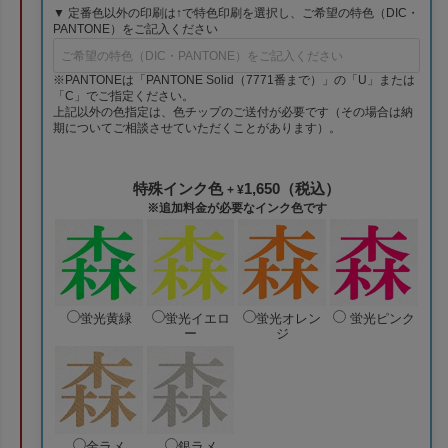
▼ 定番色以外の印刷は↑で特色印刷を選択し、ご希望の特色（DIC・
PANTONE）をご記入ください
※PANTONEは「PANTONE Solid（7771番まで）」の「U」または
「C」でご指定ください。
上記以外の色指定は、色チップのご送付が必要です（その場合は納
期についてご相談させていただくことがあります）。
特殊インク色
1,650（税込）
+ ¥
※追加料金が必要なインク色です
蛍光黄緑
蛍光イエロ
蛍光オレン
蛍光ピンク
ー
ジ
金ラメ
銀ラメ