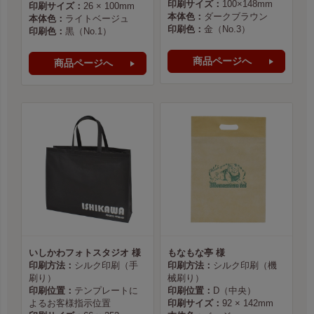
印刷サイズ：
100×148mm
印刷サイズ：
26 × 100mm
本体色：
ダークブラウン
本体色：
ライトベージュ
印刷色：
金（No.3）
印刷色：
黒（No.1）
商品ページへ
商品ページへ
いしかわフォトスタジオ 様
もなもな亭 様
印刷方法：
シルク印刷（手
印刷方法：
シルク印刷（機
刷り）
械刷り）
印刷位置：
テンプレートに
印刷位置：
D（中央）
よるお客様指示位置
印刷サイズ：
92 × 142mm