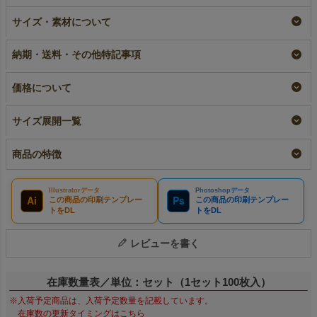
ラミ不織布バッグ マ
【小ロット】ラミ不織
【名入れ大ロット】ラ
チ無《小判抜き》
布バッグ マチ無《小
ミ不織布バッグ マチ
サイズ・素材について
A4サイズ｜100枚入～
判抜き》 A4サイズ
無《小判抜き》 A4
｜10枚入～
サイズ｜100枚入
即納品｜ラミ
納期・送料・その他特記事項
（1000枚以上専用）
¥
7,150
税込
〜
¥
1,639
税込
〜
大ロット｜ラミ
¥
7,150
税込
価格について
サイズ展開一覧
商品の特徴
Illustratorデータ
Photoshopデータ
Ai
Ps
この商品の印刷テンプレー
この商品の印刷テンプレー
トをDL
トをDL
レビューを書く
在庫数量表／単位：セット（1セット100枚入）
※入荷予定商品は、入荷予定数量を記載しています。
在庫数の更新タイミングはこちら