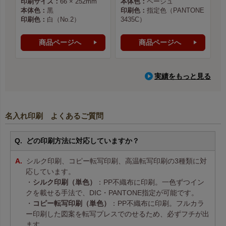
印刷サイズ：
66 × 252mm
本体色：
ベージュ
本体色：
黒
印刷色：
指定色（PANTONE
印刷色：
白（No.2）
3435C）
商品ページへ
商品ページへ
実績をもっと見る
名入れ印刷 よくあるご質問
どの印刷方法に対応していますか？
シルク印刷、コピー転写印刷、高温転写印刷の3種類に対
応しています。
・
シルク印刷（単色）
：PP不織布に印刷。一色ずつイン
クを載せる手法で、DIC・PANTONE指定が可能です。
・
コピー転写印刷（単色）
：PP不織布に印刷。フルカラ
ー印刷した図案を転写プレスでのせるため、必ずフチが出
ます。