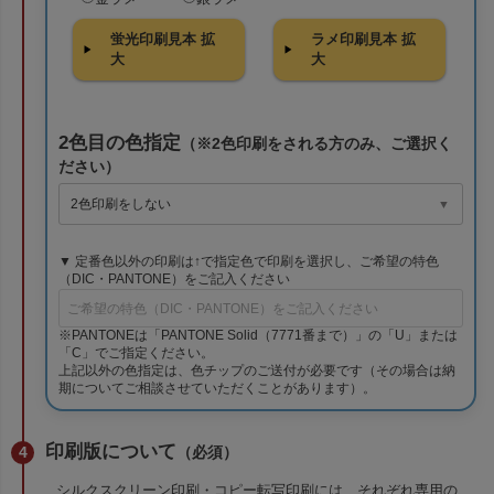
蛍光印刷見本 拡
ラメ印刷見本 拡
大
大
2色目の色指定
（※2色印刷をされる方のみ、ご選択く
ださい）
▼ 定番色以外の印刷は↑で指定色で印刷を選択し、ご希望の特色
（DIC・PANTONE）をご記入ください
※PANTONEは「PANTONE Solid（7771番まで）」の「U」または
「C」でご指定ください。
上記以外の色指定は、色チップのご送付が必要です（その場合は納
期についてご相談させていただくことがあります）。
印刷版について
（必須）
シルクスクリーン印刷・コピー転写印刷には、それぞれ専用の