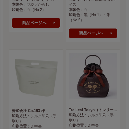
本体色：
花菱／からし
イズ
印刷色：
白（No.2）
本体色：
白
印刷色：
黒（No.1）・朱
（No.5）
商品ページへ
商品ページへ
Tre Leaf Tokyo（トレリーフ東京） 様
株式会社 Co.193 様
印刷方法：
シルク印刷（手
印刷方法：
シルク印刷（手
刷り）
刷り）
印刷位置：
D 中央
印刷位置：
D 中央