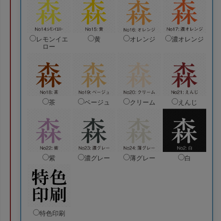
レモンイエ
黄
オレンジ
濃オレンジ
ロー
茶
ベージュ
クリーム
えんじ
紫
濃グレー
薄グレー
白
特色印刷