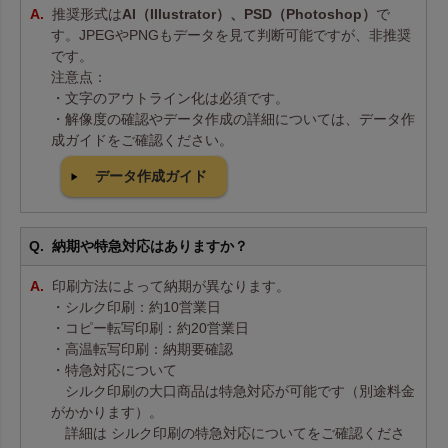
推奨形式は
AI（Illustrator）、PSD（Photoshop）
で
す。JPEGやPNGもデータを見て判断可能ですが、非推奨
です。
注意点：
・文字のアウトライン化は必須です。
・解像度の確認やデータ作成の詳細については、データ作
成ガイドをご確認ください。
データ作成ガイド
納期や特急対応はありますか？
印刷方法によって納期が異なります。
・シルク印刷：約10営業日
・コピー転写印刷：約20営業日
・高温転写印刷：納期要確認
・特急対応について
シルク印刷の大口商品は特急対応が可能です（別途料金
がかかります）。
詳細は シルク印刷の特急対応についてをご確認くださ