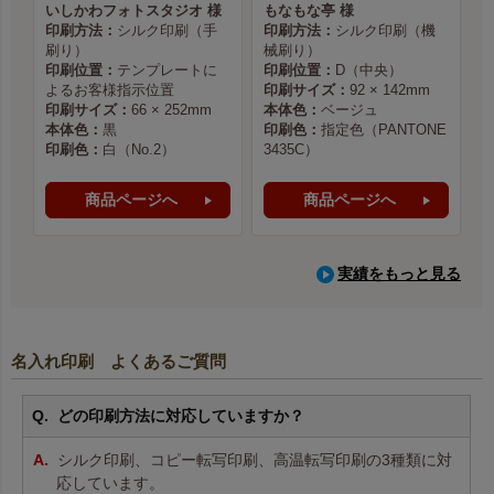
いしかわフォトスタジオ 様
もなもな亭 様
印刷方法：
シルク印刷（手
印刷方法：
シルク印刷（機
刷り）
械刷り）
印刷位置：
テンプレートに
印刷位置：
D（中央）
よるお客様指示位置
印刷サイズ：
92 × 142mm
印刷サイズ：
66 × 252mm
本体色：
ベージュ
本体色：
黒
印刷色：
指定色（PANTONE
印刷色：
白（No.2）
3435C）
商品ページへ
商品ページへ
実績をもっと見る
名入れ印刷 よくあるご質問
どの印刷方法に対応していますか？
シルク印刷、コピー転写印刷、高温転写印刷の3種類に対
応しています。