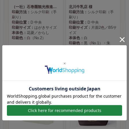
（一社）石巻圏観光推進機構様
北川牛乳店 様
印刷方法：
シルク印刷（手
印刷方法：
シルク印刷（手
刷り）
刷り）
印刷位置：
D 中央
印刷位置：
D 中央
印刷サイズ：
はがきサイズ
印刷サイズ：
片面2色／B5サ
本体色：
花菱／からし
イズ
印刷色：
白（No.2）
本体色：
白
印刷色：
黒（No.1）・朱
（No.5）
商品ページへ
商品ページへ