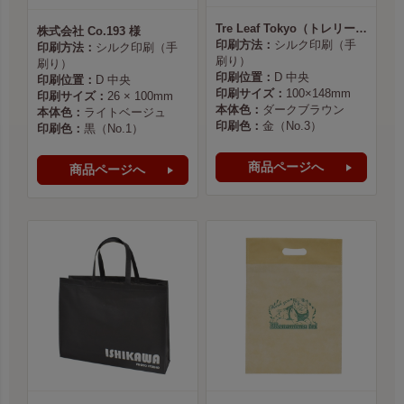
Tre Leaf Tokyo（トレリーフ東京） 様
株式会社 Co.193 様
印刷方法：
シルク印刷（手
印刷方法：
シルク印刷（手
刷り）
刷り）
印刷位置：
D 中央
印刷位置：
D 中央
印刷サイズ：
100×148mm
印刷サイズ：
26 × 100mm
本体色：
ダークブラウン
本体色：
ライトベージュ
印刷色：
金（No.3）
印刷色：
黒（No.1）
商品ページへ
商品ページへ