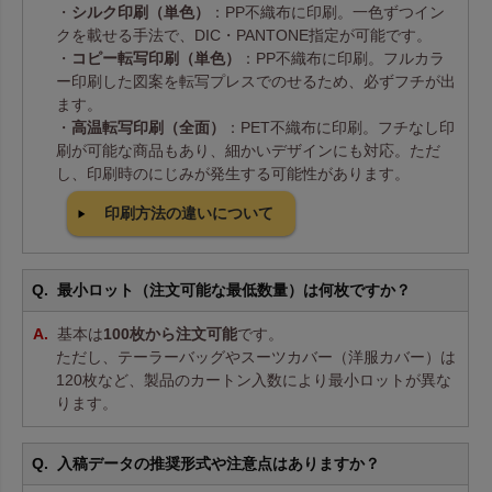
・
シルク印刷（単色）
：PP不織布に印刷。一色ずつイン
クを載せる手法で、DIC・PANTONE指定が可能です。
・
コピー転写印刷（単色）
：PP不織布に印刷。フルカラ
ー印刷した図案を転写プレスでのせるため、必ずフチが出
ます。
・
高温転写印刷（全面）
：PET不織布に印刷。フチなし印
刷が可能な商品もあり、細かいデザインにも対応。ただ
し、印刷時のにじみが発生する可能性があります。
印刷方法の違いについて
最小ロット（注文可能な最低数量）は何枚ですか？
基本は
100枚から注文可能
です。
ただし、テーラーバッグやスーツカバー（洋服カバー）は
120枚など、製品のカートン入数により最小ロットが異な
ります。
入稿データの推奨形式や注意点はありますか？