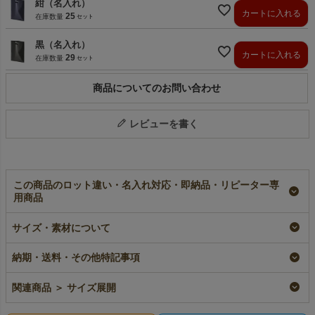
紺（名入れ）
カートに入れる
25
在庫数量
黒（名入れ）
カートに入れる
29
在庫数量
商品についてのお問い合わせ
レビューを書く
この商品のロット違い・名入れ対応・即納品・リピーター専
用商品
ラミ不織布バッグ マ
【小ロット】ラミ不織
【名入れ対応】ラミ不
チ無《小判抜き》
布バッグ マチ無《小
織布バッグ マチ無
サイズ・素材について
A4サイズ｜100枚入～
判抜き》 A4サイズ
《小判抜き》 A4サ
｜10枚入～
イズ｜100枚入
即納品｜ラミ
納期・送料・その他特記事項
名入れ｜ラミ
¥
7,150
税込
〜
¥
1,639
税込
〜
¥
7,590
税込
関連商品 ＞ サイズ展開