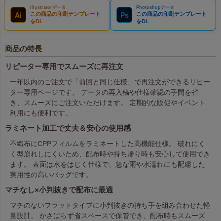
Illustratorデータ
Photoshopデータ
Ai
Ps
この商品の印刷テンプレート
この商品の印刷テンプレート
をDL
をDL
商品の特長
リピーター専用でスムーズに再注文
一年以内のご注文で「前回と同じ仕様」で再注文ができるリピー
ター専用ページです。 データの再入稿や仕様確認の手間を省
き、スムーズにご注文いただけます。 定期的な販促やイベント
利用にも便利です。
ラミネート加工で丈夫＆安心の使用感
不織布にCPPフィルムをラミネートした高機能仕様。 破れにく
く型崩れしにくいため、配布時や持ち帰り時も安心して使用でき
ます。 表面は水をはじく仕様で、急な雨や水濡れにも配慮した
実用性の高いバッグです。
マチなし×小判抜きで配布に最適
マチのないフラットタイプに小判抜きの持ち手を組み合わせた軽
量設計。 かさばらず省スペースで保管でき、配布時もスムーズ