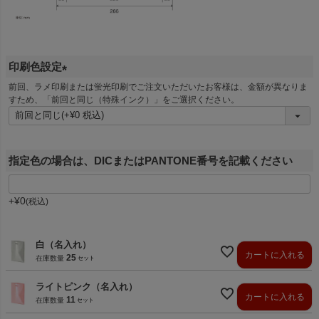
印刷色設定
(
前回、ラメ印刷または蛍光印刷でご注文いただいたお客様は、金額が異なりま
すため、「前回と同じ（特殊インク）」をご選択ください。
必
須
)
指定色の場合は、DICまたはPANTONE番号を記載ください
+
¥
0
税込
白（名入れ）
カートに入れる
25
在庫数量
ライトピンク（名入れ）
カートに入れる
11
在庫数量