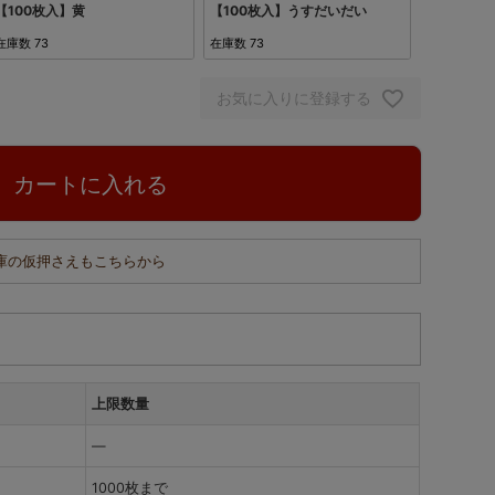
【100枚入】黄
【100枚入】うすだいだい
在庫数
73
在庫数
73
お気に入りに登録する
カートに入れる
在庫の仮押さえもこちらから
上限数量
―
1000枚まで