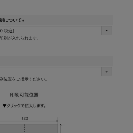
刷について
(
必
印刷が入れられます。
須
)
刷位置をご指示ください。