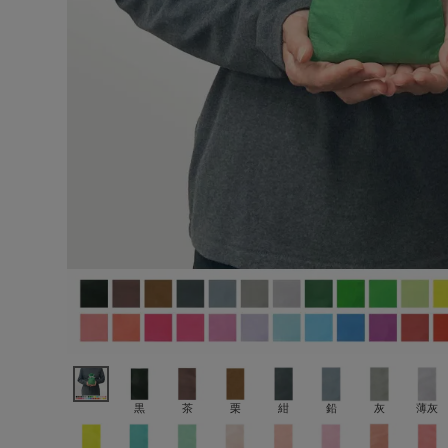
黒
茶
栗
紺
鉛
灰
薄灰