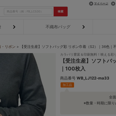
マイページ
検索
袋
不織布バッグ
着・リボン
【受注生産】ソフトバッグ彩 リボン巾着（S2）｜36色｜不
カラバリ豊富＆印刷無料！映える彩
【受注生産】ソフトバッ
｜100枚入
商品番号
WB_LJ122-ma33
加工品
全
※数量・時期に限り