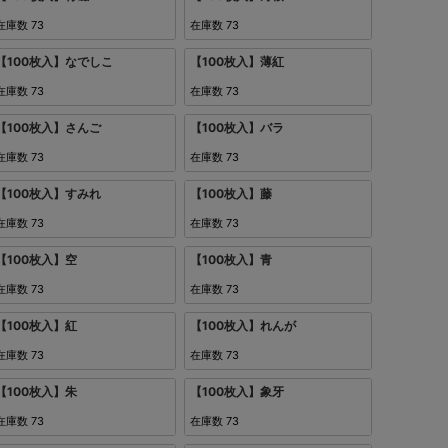
在庫数
73
在庫数
73
【100枚入】なでしこ
【100枚入】薄紅
在庫数
73
在庫数
73
【100枚入】さんご
【100枚入】バラ
在庫数
73
在庫数
73
【100枚入】すみれ
【100枚入】藤
在庫数
73
在庫数
73
【100枚入】空
【100枚入】青
在庫数
73
在庫数
73
【100枚入】紅
【100枚入】れんが
在庫数
73
在庫数
73
【100枚入】朱
【100枚入】象牙
在庫数
73
在庫数
73