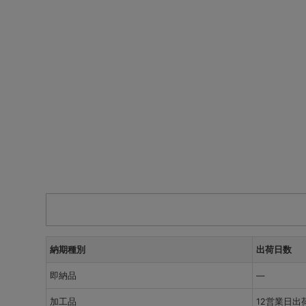
納期種別
出荷日数
即納品
―
加工品
12営業日出