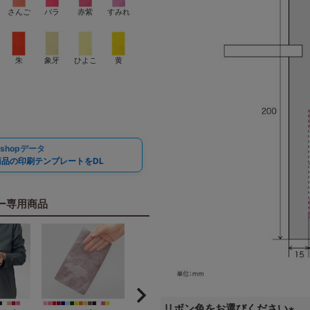
さんご
バラ
赤紫
すみれ
朱
象牙
ひよこ
黄
oshopデータ
商品の印刷テンプレートをDL
ー専用商品
リボン色をお選びください