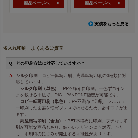
商品ページへ
商品ページへ
実績をもっと見る
名入れ印刷 よくあるご質問
どの印刷方法に対応していますか？
シルク印刷、コピー転写印刷、高温転写印刷の3種類に対
応しています。
・
シルク印刷（単色）
：PP不織布に印刷。一色ずつイン
クを載せる手法で、DIC・PANTONE指定が可能です。
・
コピー転写印刷（単色）
：PP不織布に印刷。フルカラ
ー印刷した図案を転写プレスでのせるため、必ずフチが出
ます。
・
高温転写印刷（全面）
：PET不織布に印刷。フチなし印
刷が可能な商品もあり、細かいデザインにも対応。ただ
し、印刷時のにじみが発生する可能性があります。