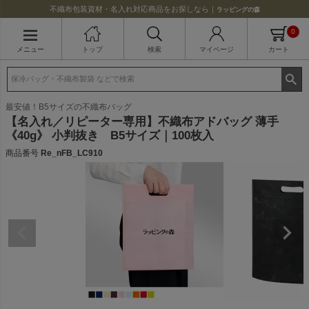
不織布包装資材・名入れ対応商品をお探しなら｜
ラッピングの森
0
メニュー
トップ
検索
マイページ
カート
最安値！B5サイズの不織布バッグ
【名入れ／リピーター専用】不織布アドバッグ 薄手
《40g》 小判抜き B5サイズ｜100枚入
商品番号
Re_nFB_LC910