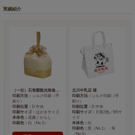
実績紹介
（一社）石巻圏観光推進機構様
北川牛乳店 様
印刷方法：
シルク印刷（手
印刷方法：
シルク印刷（手
刷り）
刷り）
印刷位置：
D 中央
印刷位置：
D 中央
印刷サイズ：
はがきサイズ
印刷サイズ：
片面2色／B5サ
本体色：
花菱／からし
イズ
印刷色：
白（No.2）
本体色：
白
印刷色：
黒（No.1）・朱
（No.5）