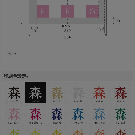
印刷色設定
(
必
須
)