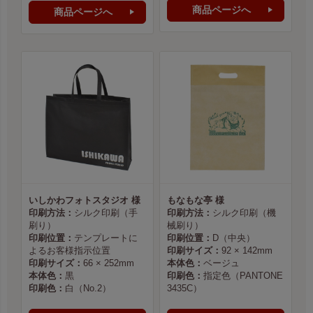
商品ページへ
商品ページへ
いしかわフォトスタジオ 様
もなもな亭 様
印刷方法：
シルク印刷（手
印刷方法：
シルク印刷（機
刷り）
械刷り）
印刷位置：
テンプレートに
印刷位置：
D（中央）
よるお客様指示位置
印刷サイズ：
92 × 142mm
印刷サイズ：
66 × 252mm
本体色：
ベージュ
本体色：
黒
印刷色：
指定色（PANTONE
印刷色：
白（No.2）
3435C）