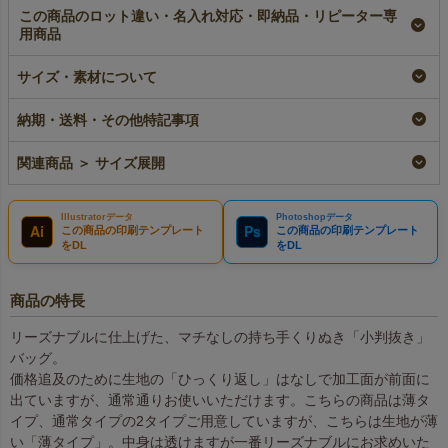
この商品のロット違い・名入れ対応・即納品・リピーター専
用商品
【名入れ大ロット】不
不織布アドバッグ小判
【名入れ対応】不織布
織布アドバッグ 薄手
抜き 薄手《40g》
アドバッグ 薄手
サイズ・素材について
《40g》 小判抜き
B5サイズ｜100枚入～
《40g》 小判抜き
B5サイズ｜100枚入
B5サイズ｜100枚入
即納品
納期・送料・その他特記事項
（1200枚以上専用）
名入れ
¥
2,200
税込
〜
大ロット名入れ
¥
2,420
税込
関連商品 ＞ サイズ展開
¥
2,200
税込
Illustratorデータ
Photoshopデータ
Ai
Ps
この商品の印刷テンプレート
この商品の印刷テンプレート
をDL
をDL
商品の特長
リーズナブルに仕上げた、マチなしの持ち手くりぬき「小判抜き」
バッグ。
価格追及のために生地の「ひっくり返し」はなしで加工面が前面に
出ていますが、通常通りお使いいただけます。こちらの商品は薄タ
イプ、通常タイプの2タイプご用意していますが、こちらは生地が薄
い「薄タイプ」。中身は透けますが一番リーズナブルにお求めいた