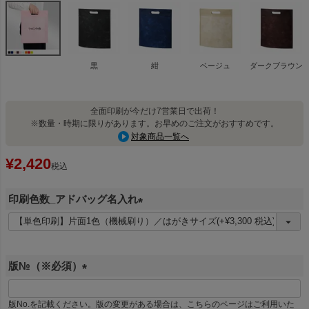
黒
紺
ベージュ
ダークブラウン
全面印刷が今だけ7営業日で出荷！
※数量・時期に限りがあります。お早めのご注文がおすすめです。
対象商品一覧へ
¥
2,420
税込
印刷色数_アドバッグ名入れ
(
必
須
版№（※必須）
)
(
必
版No.を記載ください。版の変更がある場合は、こちらのページはご利用いた