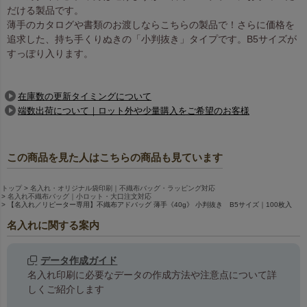
だける製品です。
薄手のカタログや書類のお渡しならこちらの製品で！さらに価格を
追求した、持ち手くりぬきの「小判抜き」タイプです。B5サイズが
すっぽり入ります。
在庫数の更新タイミングについて
端数出荷について｜ロット外や少量購入をご希望のお客様
この商品を見た人はこちらの商品も見ています
トップ
名入れ・オリジナル袋印刷｜不織布バッグ・ラッピング対応
名入れ不織布バッグ｜小ロット・大口注文対応
【名入れ／リピーター専用】不織布アドバッグ 薄手《40g》 小判抜き B5サイズ｜100枚入
名入れに関する案内
データ作成ガイド
名入れ印刷に必要なデータの作成方法や注意点について詳
しくご紹介します