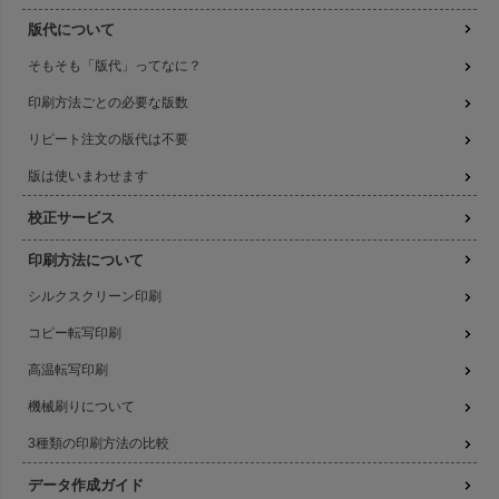
版代について
そもそも「版代」ってなに？
印刷方法ごとの必要な版数
リピート注文の版代は不要
版は使いまわせます
校正サービス
印刷方法について
シルクスクリーン印刷
コピー転写印刷
高温転写印刷
機械刷りについて
3種類の印刷方法の比較
データ作成ガイド