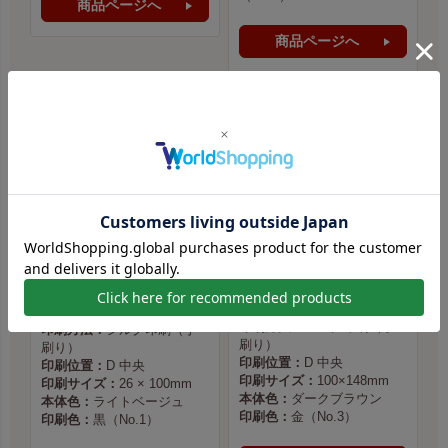
商品ページへ
商品ページへ
Tre Leaf Tokyo（トレリーフ東京） 様
株式会社 Co.193 様
印刷方法：
シルク印刷（手
印刷方法：
シルク印刷（手
刷り）
刷り）
印刷位置：
D 中央
印刷位置：
D 中央
印刷サイズ：
100×148mm
印刷サイズ：
26 × 100mm
本体色：
ダークブラウン
本体色：
ライトベージュ
印刷色：
金（No.3）
印刷色：
黒（No.1）