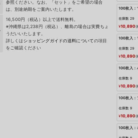
報
参照ください。なお、「セット」をご希望の場合
100枚入
は、別途納期をご案内いたします。
在庫数
29
16,500円（税込）以上で送料無料。
※沖縄県は2,238円（税込）、離島の場合は実費ちょ
10,890
¥
い
うだいいたします。
100枚入
詳しくは
ショッピングガイドの送料について
の項目
をご確認ください
在庫数
29
10,890
¥
100枚入
在庫数
9
10,890
¥
100枚入
在庫数
9
10,890
¥
100枚入