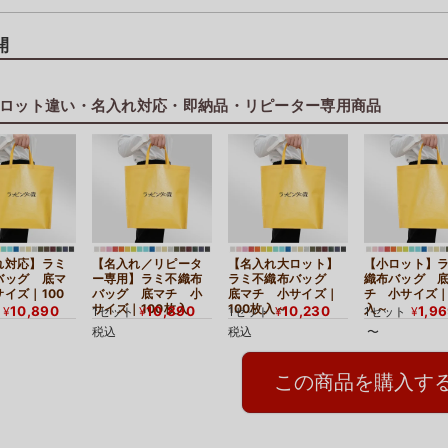
水濡れ対策としても安心感があります。
開
シールで簡単に口留めできるため、
商品の封入作業もスムーズに行えます。
ロット違い・名入れ対応・即納品・リピーター専用商品
きで小サイズでもしっかり収納
合わせて自然に広がる底マチ仕様。
ながら深めのマチ設計で、
ケースや米菓の詰め合わせなど、
るアイテムも安定して収納できます。
ョッパーや販促配布用としても使いやすいサイズ感です。
れ対応】ラミ
【名入れ／リピータ
【名入れ大ロット】
【小ロット】
バッグ 底マ
ー専用】ラミ不織布
ラミ不織布バッグ
織布バッグ 
イズ｜100
バッグ 底マチ 小
底マチ 小サイズ｜
チ 小サイズ｜
サイズ｜100枚入
100枚入～
入～
10,890
10,890
10,230
1,9
¥
1セット
¥
1セット
¥
1セット
¥
税込
税込
〜
この商品を購入す