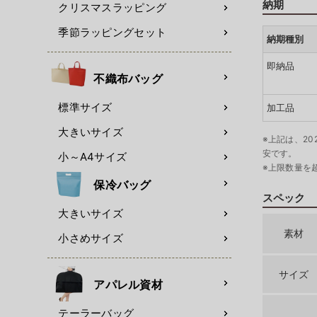
納期
クリスマスラッピング
季節ラッピングセット
納期種別
即納品
不織布バッグ
標準サイズ
加工品
大きいサイズ
※上記は、20
安です。
小～A4サイズ
※上限数量を
保冷バッグ
スペック
大きいサイズ
素材
小さめサイズ
サイズ
アパレル資材
テーラーバッグ