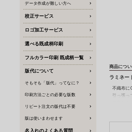
データ作成が難しい方へ
校正サービス
ロゴ加工サービス
選べる既成柄印刷
フルカラー印刷 既成柄一覧
商品につい
版代について
ラミネー
そもそも「版代」ってなに？
不織布に
印刷方法ごとの必要な版数
引っ張っ
自立しや
リピート注文の版代は不要
繰り返し
版は使いまわせます
水をはじ
名入れのよくある質問
表面は水