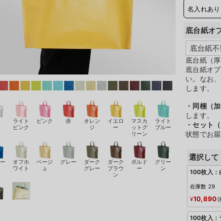
名入れあり
底台紙オ
底台紙（厚
底台紙オプ
い。なお、
します。
・同梱（加
します。
白
ライト
ピンク
赤
オレン
イエロ
マスカ
ライト
・セット（
ピンク
ジ
ー
ットグ
ブルー
状態でお届
リーン
選択して
ルー
オフホ
ベージ
グレー
ダーク
ダーク
ボルド
グリー
ワイト
ュ
グレー
ブラウ
ー
ン
100枚入：
ン
在庫数
29
10,890
¥
黒
100枚入