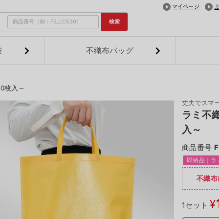
マイページ
検索
袋
不織布バッグ
0枚入～
丈夫でスマ
ラミ不
入～
商品番号
F
即納品｜ラ
不織布
¥
1セット