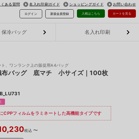
よくある質問
名入れ印刷ガイド
ショッピングガイド
お問い合わせ
入稿はこちら
カートを見る
ログイン
新規会員登録
保冷バッグ
名入れ印刷
ート、ワンランク上の販促用A4バッグ
織布バッグ 底マチ 小サイズ｜100枚
B_LU731
ミ
にCPPフィルムをラミネートした高機能タイプです
10,230
〜
税込