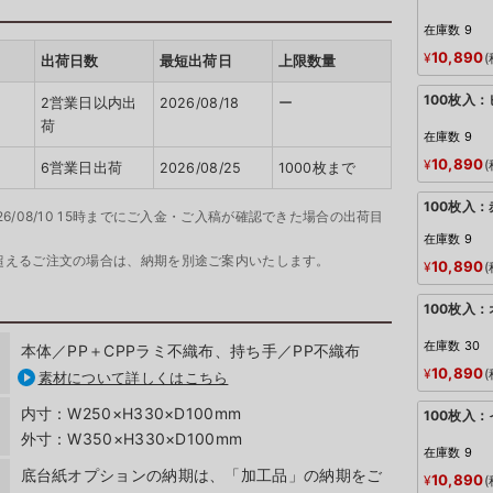
在庫数
9
10,890
¥
出荷日数
最短出荷日
上限数量
100枚入
2営業日以内出
2026/08/18
ー
荷
在庫数
9
10,890
¥
6営業日出荷
2026/08/25
1000枚まで
100枚入：
26/08/10 15時までにご入金・ご入稿が確認できた場合の出荷目
在庫数
9
超えるご注文の場合は、納期を別途ご案内いたします。
10,890
¥
100枚入
在庫数
30
本体／PP＋CPPラミ不織布、持ち手／PP不織布
10,890
¥
素材について詳しくはこちら
内寸：W250×H330×D100mm
100枚入
外寸：W350×H330×D100mm
在庫数
9
底台紙オプションの納期は、「加工品」の納期をご
10,890
¥