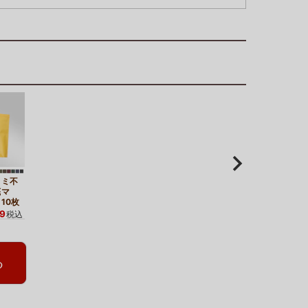
ラミ不
底マ
10枚
69
税込
る