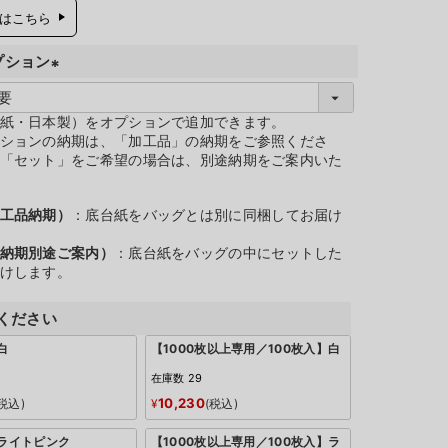
はこちら
プション
(
必
紙・日本製）をオプションで追加できます。
ションの納期は、「加工品」の納期をご参照くださ
須
「セット」をご希望の場合は、別途納期をご案内いた
)
工品納期）
：底台紙をバッグとは別に同梱してお届け
納期別途ご案内）
：底台紙をバッグの中にセットした
けします。
ください
白
【1000枚以上専用／100枚入】白
在庫数
29
10,230
税込
¥
税込
：ライトピンク
【1000枚以上専用／100枚入】ラ