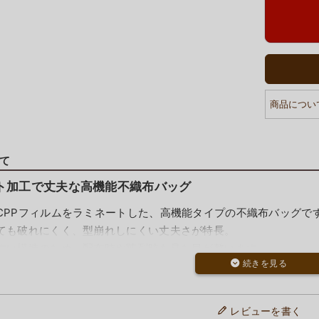
商品につい
て
ト加工で丈夫な高機能不織布バッグ
CPPフィルムをラミネートした、高機能タイプの不織布バッグで
ても破れにくく、型崩れしにくい丈夫さが特長。
すい構造のため、配布時や陳列時も見た目が整います。
使える仕様で、ワンランク上の販促バッグとしておすすめです。
き、シール止めもできる実用仕様
レビューを書く
をはじく仕様（※防水ではありません）で、