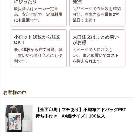
にぴったり
発注
取扱商品はメーカー定番
商品ページで在庫数を確認
品。安定供給で、
定期利用
可能。在庫内なら
最短2営
にも最適
です。
業日
で出荷！
小ロット10枚から注文
大口注文はまとめ買い
OK！
がお得
最小10枚から注文可能
。試
同ページで大口注文も
し買いや少量仕入れにも便
OK。
まとめ買いでコスト
利です。
を抑えられます
。
お客様の声
【全面印刷｜フチあり】不織布アドバッグPET
持ち手付き A4縦サイズ｜100枚入