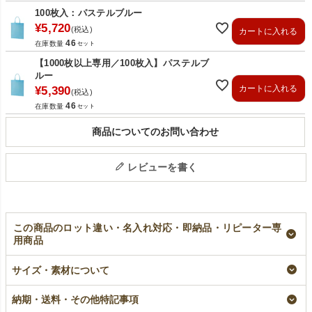
100枚入：パステルブルー
¥
5,720
税込
カートに入れる
46
在庫数量
【1000枚以上専用／100枚入】パステルブ
ルー
カートに入れる
¥
5,390
税込
46
在庫数量
商品についてのお問い合わせ
レビューを書く
この商品のロット違い・名入れ対応・即納品・リピーター専
用商品
【小ロット】不織布
【名入れ／リピータ
【名入れ対応】不織
アドバッグ 持ち手付
ー専用】不織布アド
布アドバッグ ふつう
サイズ・素材について
き ふつう《75g》
バッグ ふつう
《75g》 持ち手付
A4サイズ｜10枚入～
《75g》 持ち手付
き A4サイズ｜100
き A4サイズ｜100
枚入
小ロット
納期・送料・その他特記事項
枚入
名入れ
¥
1,452
税込
〜