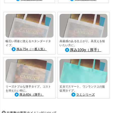
幅広い用途に使えるスタンダードタ
高級感のある仕上がり。高見えを狙
イプ。
いたい方に。
厚み75g（一番人気）
厚み100g（厚手）
リーズナブルな薄手タイプ。コスト
丈夫でスマート、ワンランク上の販
を抑えたい時に。
促用タイプ。
厚み40g（薄手）
ラミシリーズ
在庫数の更新タイミングについて