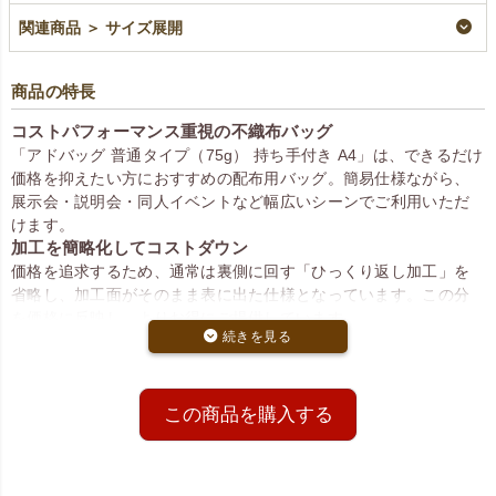
リピーター専用名入れ
¥
5,720
税込
関連商品 ＞ サイズ展開
¥
5,720
税込
商品の特長
コストパフォーマンス重視の不織布バッグ
「アドバッグ 普通タイプ（75g） 持ち手付き A4」は、できるだけ
価格を抑えたい方におすすめの配布用バッグ。簡易仕様ながら、
展示会・説明会・同人イベントなど幅広いシーンでご利用いただ
けます。
加工を簡略化してコストダウン
価格を追求するため、通常は裏側に回す「ひっくり返し加工」を
省略し、加工面がそのまま表に出た仕様となっています。この分
を価格に反映し、よりお得にご提供しています。
加工面が見えないタイプはこちらから。
ベーシックトート 厚タイプ(100g） A4縦マチなし 100枚入
～
中身が透けにくい通常タイプ生地
この商品を購入する
75g/m²の不織布を使用。中に入れたカタログや資料が透けにく
く、企業や団体の印象を損なわない安心の厚みです。
A4サイズ書類がぴったり入る縦型