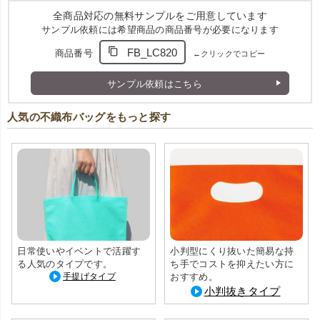
A4サイズのパンフレット・薄手資料がすっぽり収まる縦型タイ
全商品対応の無料サンプルをご用意しています
プ。マチなしでスタイリッシュかつ省スペースに配布できます。
サンプル依頼には希望商品の商品番号が必要になります
14色展開でイメージに合わせて選べる
黒、白、紺、ベージュ、ダークブラウン、ライトピンク、オレン
FB_LC820
商品番号
←クリックでコピー
ジ、赤、マスカットグリーン、イエロー、ブルー、ダークグレ
ー、グリーン、パステルブルーの14色をご用意。
サンプル依頼はこちら
数量に応じた価格設定
100枚からご注文いただけるほか、1000枚以上の大口注文には割
人気の不織布バッグをもっと探す
引価格をご用意。まとめ買いでさらにお得にご利用いただけま
す。
日常使いやイベントで活躍す
小判型にくり抜いた簡易な持
る人気のタイプです。
ち手でコストを抑えたい方に
手提げタイプ
おすすめ。
小判抜きタイプ