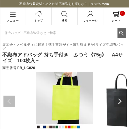
不織布包装資材・名入れ対応商品をお探しなら｜
ラッピングの森
0
メニュー
トップ
検索
マイページ
カート
展示会・ノベルティに最適！薄手書類がすっぽり収まるA4サイズ不織布バッ
グ
不織布アドバッグ 持ち手付き ふつう《75g》 A4サ
イズ｜100枚入～
商品番号
FB_LC820