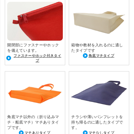
開閉部にファスナーやホック
箱物や教材を入れるのに適し
を備えています。
たタイプです
ファスナーやホック付きタイ
角底マチタイプ
プ
角底マチ以外の（折り込みマ
チラシや薄いパンフレットを
チ・船底マチ）マチありタイ
持ち帰るのに適したタイプで
プです。
す。
マチありタイプ
マチなしタイプ