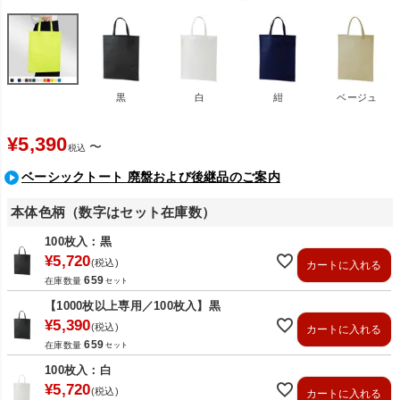
黒
白
紺
ベージュ
¥
5,390
〜
税込
ベーシックトート 廃盤および後継品のご案内
本体色柄（数字はセット在庫数）
100枚入：黒
¥
5,720
税込
カートに入れる
659
在庫数量
【1000枚以上専用／100枚入】黒
¥
5,390
税込
カートに入れる
659
在庫数量
100枚入：白
¥
5,720
税込
カートに入れる