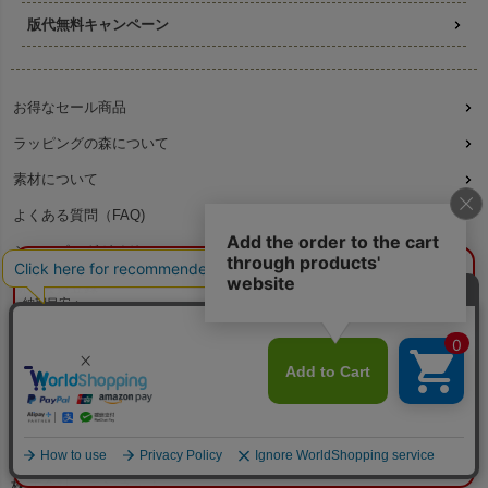
版代無料キャンペーン
お得なセール商品
ラッピングの森について
素材について
よくある質問（FAQ)
ショッピングガイド
¥0
概算合計
閉じる
新規会員登録
納期目安：
—
—
特定商取引法に基づく表記
数量：
—
本体色：
—
プライバシーポリシー
印刷位置：
選択してください
印刷サイズ：
—
印刷色：
—
2色目：
2色印刷をしない
不織布ガイド｜選び方・使い方記事まとめ
本体代：
¥0
印刷代：
¥0
版代：
¥0
特集ページ 一覧
校正：
¥0
※送料は未反映
株式会社 テンネット