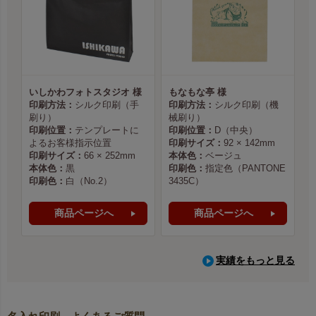
いしかわフォトスタジオ 様
もなもな亭 様
印刷方法：
シルク印刷（手
印刷方法：
シルク印刷（機
刷り）
械刷り）
印刷位置：
テンプレートに
印刷位置：
D（中央）
よるお客様指示位置
印刷サイズ：
92 × 142mm
印刷サイズ：
66 × 252mm
本体色：
ベージュ
本体色：
黒
印刷色：
指定色（PANTONE
印刷色：
白（No.2）
3435C）
商品ページへ
商品ページへ
実績をもっと見る