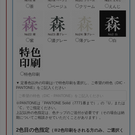
茶
ベージュ
クリーム
えんじ
紫
濃グレー
薄グレー
白
特色印刷
▼ 定番色以外の印刷は↑で特色印刷を選択し、ご希望の特色（DIC・
PANTONE）をご記入ください
※PANTONEは「PANTONE Solid（7771番まで）」の「U」または
「C」でご指定ください。
上記以外の色指定は、色チップのご送付が必要です（その場合は納
期についてご相談させていただくことがあります）。
2色目の色指定
（※2色印刷をされる方のみ、ご選択く