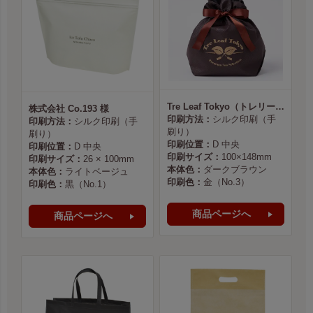
Tre Leaf Tokyo（トレリーフ東京） 様
株式会社 Co.193 様
印刷方法：
シルク印刷（手
印刷方法：
シルク印刷（手
刷り）
刷り）
印刷位置：
D 中央
印刷位置：
D 中央
印刷サイズ：
100×148mm
印刷サイズ：
26 × 100mm
本体色：
ダークブラウン
本体色：
ライトベージュ
印刷色：
金（No.3）
印刷色：
黒（No.1）
商品ページへ
商品ページへ