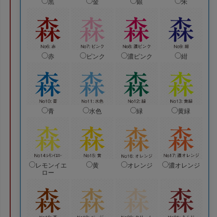
黒
金
銀
朱
赤
ピンク
濃ピンク
紺
青
水色
緑
黄緑
レモンイエ
黄
オレンジ
濃オレンジ
ロー