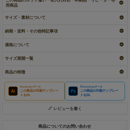
この商品のロット違い・名入れ対応・即納品・リピーター専
用商品
【名入れ大ロット】不
【名入れ対応】不織布
不織布製平袋（中）極
サイズ・素材について
織布製平袋（中）極厚
製平袋（中）極厚手
厚手《40g》｜100枚
手《40g》｜100枚入
《40g》｜100枚入
入～
（1000枚以上専用）
名入れ
即納品
納期・送料・その他特記事項
大ロット名入れ
¥
8,360
税込
¥
8,360
税込
〜
¥
7,920
税込
価格について
サイズ展開一覧
商品の特徴
Illustratorデータ
Photoshopデータ
Ai
Ps
この商品の印刷テンプレー
この商品の印刷テンプレー
トをDL
トをDL
レビューを書く
商品についてのお問い合わせ