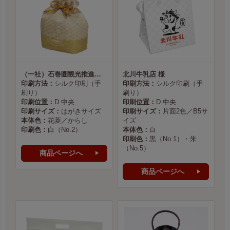
（一社）石巻圏観光推進機構様
北川牛乳店 様
印刷方法：
シルク印刷（手
印刷方法：
シルク印刷（手
刷り）
刷り）
印刷位置：
D 中央
印刷位置：
D 中央
印刷サイズ：
はがきサイズ
印刷サイズ：
片面2色／B5サ
本体色：
花菱／からし
イズ
印刷色：
白（No.2）
本体色：
白
印刷色：
黒（No.1）・朱
（No.5）
商品ページへ
商品ページへ