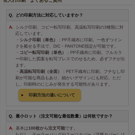
名入れ印刷 よくあるご質問
どの印刷方法に対応していますか？
シルク印刷、コピー転写印刷、高温転写印刷の3種類に対
応しています。
・
シルク印刷（単色）
：PP不織布に印刷。一色ずつイン
クを載せる手法で、DIC・PANTONE指定が可能です。
・
コピー転写印刷（単色）
：PP不織布に印刷。フルカラ
ー印刷した図案を転写プレスでのせるため、必ずフチが出
ます。
・
高温転写印刷（全面）
：PET不織布に印刷。フチなし印
刷が可能な商品もあり、細かいデザインにも対応。ただ
し、印刷時のにじみが発生する可能性があります。
印刷方法の違いについて
最小ロット（注文可能な最低数量）は何枚ですか？
基本は
100枚から注文可能
です。
ただし、テーラーバッグやスーツカバー（洋服カバー）は