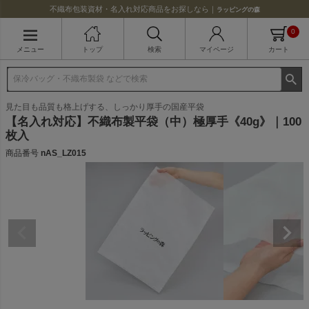
不織布包装資材・名入れ対応商品をお探しなら｜
ラッピングの森
0
メニュー
トップ
検索
マイページ
カート
見た目も品質も格上げする、しっかり厚手の国産平袋
【名入れ対応】不織布製平袋（中）極厚手《40g》｜100
枚入
商品番号
nAS_LZ015