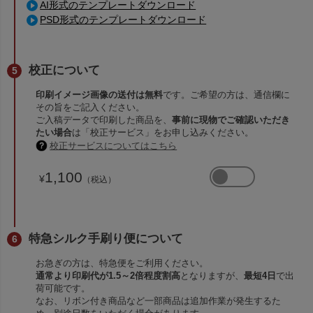
AI形式のテンプレートダウンロード
PSD形式のテンプレートダウンロード
校正について
印刷イメージ画像の送付は無料
です。ご希望の方は、通信欄に
その旨をご記入ください。
ご入稿データで印刷した商品を、
事前に現物でご確認いただき
たい場合
は「校正サービス」をお申し込みください。
校正サービスについてはこちら
1,100
¥
（税込）
特急シルク手刷り便について
お急ぎの方は、特急便をご利用ください。
通常より印刷代が1.5～2倍程度割高
となりますが、
最短4日
で出
荷可能です。
なお、リボン付き商品など一部商品は追加作業が発生するた