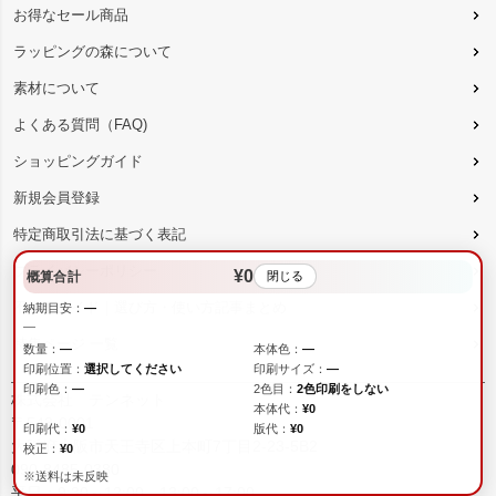
お得なセール商品
ラッピングの森について
素材について
よくある質問（FAQ)
ショッピングガイド
新規会員登録
特定商取引法に基づく表記
プライバシーポリシー
¥0
概算合計
閉じる
不織布ガイド｜選び方・使い方記事まとめ
納期目安：
—
—
特集ページ 一覧
数量：
—
本体色：
—
印刷位置：
選択してください
印刷サイズ：
—
印刷色：
—
2色目：
2色印刷をしない
株式会社 テンネット
本体代：
¥0
〒543-0001
印刷代：
¥0
版代：
¥0
大阪府大阪市天王寺区上本町7丁目2-23-5B2
校正：
¥0
090-8485-0380
※送料は未反映
平日：9:30～12:00、13:00～17:00