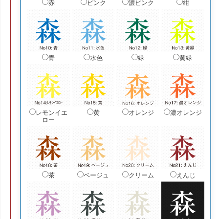
赤
ピンク
濃ピンク
紺
青
水色
緑
黄緑
レモンイエ
黄
オレンジ
濃オレンジ
ロー
茶
ベージュ
クリーム
えんじ