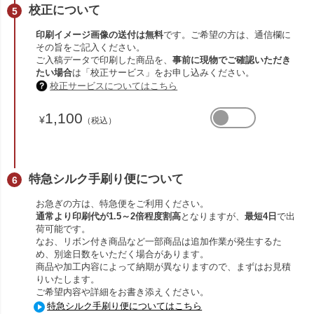
校正について
印刷イメージ画像の送付は無料
です。ご希望の方は、通信欄に
その旨をご記入ください。
ご入稿データで印刷した商品を、
事前に現物でご確認いただき
たい場合
は「校正サービス」をお申し込みください。
校正サービスについてはこちら
1,100
¥
（税込）
特急シルク手刷り便について
お急ぎの方は、特急便をご利用ください。
通常より印刷代が1.5～2倍程度割高
となりますが、
最短4日
で出
荷可能です。
なお、リボン付き商品など一部商品は追加作業が発生するた
め、別途日数をいただく場合があります。
商品や加工内容によって納期が異なりますので、まずはお見積
りいたします。
ご希望内容や詳細をお書き添えください。
特急シルク手刷り便についてはこちら