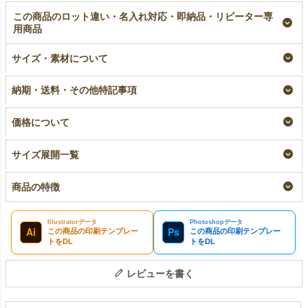
この商品のロット違い・名入れ対応・即納品・リピーター専
用商品
【名入れ大ロット】不
【名入れ対応】不織布
不織布製平袋（小）極
サイズ・素材について
織布製平袋（小）極厚
製平袋（小）極厚手
厚手《40g》｜100枚
手《40g》｜100枚入
《40g》｜100枚入
入～
（1000枚以上専用）
名入れ
即納品
納期・送料・その他特記事項
大ロット名入れ
¥
3,630
税込
¥
3,630
税込
〜
¥
3,190
税込
価格について
サイズ展開一覧
商品の特徴
Illustratorデータ
Photoshopデータ
Ai
Ps
この商品の印刷テンプレー
この商品の印刷テンプレー
トをDL
トをDL
レビューを書く