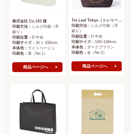
Tre Leaf Tokyo（トレリーフ東京） 様
株式会社 Co.193 様
印刷方法：
シルク印刷（手
印刷方法：
シルク印刷（手
刷り）
刷り）
印刷位置：
D 中央
印刷位置：
D 中央
印刷サイズ：
100×148mm
印刷サイズ：
26 × 100mm
本体色：
ダークブラウン
本体色：
ライトベージュ
印刷色：
金（No.3）
印刷色：
黒（No.1）
商品ページへ
商品ページへ