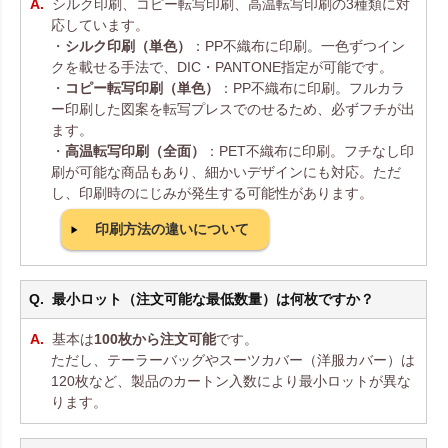
シルク印刷、コピー転写印刷、高温転写印刷の3種類に対
応しています。
・
シルク印刷（単色）
：PP不織布に印刷。一色ずつイン
クを載せる手法で、DIC・PANTONE指定が可能です。
・
コピー転写印刷（単色）
：PP不織布に印刷。フルカラ
ー印刷した図案を転写プレスでのせるため、必ずフチが出
ます。
・
高温転写印刷（全面）
：PET不織布に印刷。フチなし印
刷が可能な商品もあり、細かいデザインにも対応。ただ
し、印刷時のにじみが発生する可能性があります。
印刷方法の違いについて
最小ロット（注文可能な最低数量）は何枚ですか？
基本は
100枚から注文可能
です。
ただし、テーラーバッグやスーツカバー（洋服カバー）は
120枚など、製品のカートン入数により最小ロットが異な
ります。