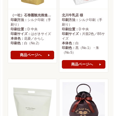
（一社）石巻圏観光推進機構様
北川牛乳店 様
印刷方法：
シルク印刷（手
印刷方法：
シルク印刷（手
刷り）
刷り）
印刷位置：
D 中央
印刷位置：
D 中央
印刷サイズ：
はがきサイズ
印刷サイズ：
片面2色／B5サ
本体色：
花菱／からし
イズ
印刷色：
白（No.2）
本体色：
白
印刷色：
黒（No.1）・朱
（No.5）
商品ページへ
商品ページへ