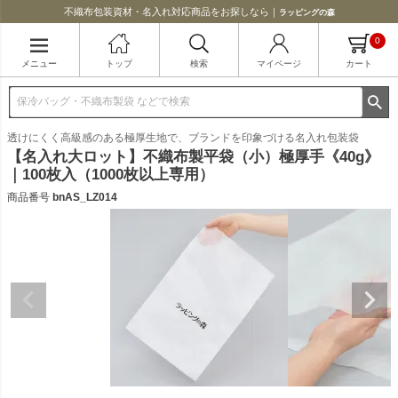
不織布包装資材・名入れ対応商品をお探しなら｜
ラッピングの森
0
メニュー
トップ
検索
マイページ
カート
透けにくく高級感のある極厚生地で、ブランドを印象づける名入れ包装袋
【名入れ大ロット】不織布製平袋（小）極厚手《40g》
｜100枚入（1000枚以上専用）
商品番号
bnAS_LZ014