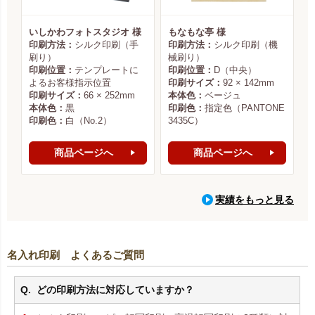
いしかわフォトスタジオ 様
もなもな亭 様
印刷方法：
シルク印刷（手
印刷方法：
シルク印刷（機
刷り）
械刷り）
印刷位置：
テンプレートに
印刷位置：
D（中央）
よるお客様指示位置
印刷サイズ：
92 × 142mm
印刷サイズ：
66 × 252mm
本体色：
ベージュ
本体色：
黒
印刷色：
指定色（PANTONE
印刷色：
白（No.2）
3435C）
商品ページへ
商品ページへ
実績をもっと見る
名入れ印刷 よくあるご質問
どの印刷方法に対応していますか？