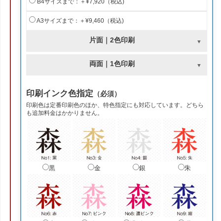
B4サイズまで：＋¥7,920（税込)
A3サイズまで：＋¥9,460（税込)
片面｜2色印刷
両面｜1色印刷
印刷インク色指定
（必須）
印刷色は定番印刷色のほか、特色指定にも対応しています。どちら
も追加料金はかかりません。
黒
金
銀
朱