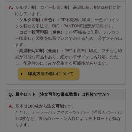
シルク印刷、コピー転写印刷、高温転写印刷の3種類に対
応しています。
・
シルク印刷（単色）
：PP不織布に印刷。一色ずつイン
クを載せる手法で、DIC・PANTONE指定が可能です。
・
コピー転写印刷（単色）
：PP不織布に印刷。フルカラ
ー印刷した図案を転写プレスでのせるため、必ずフチが出
ます。
・
高温転写印刷（全面）
：PET不織布に印刷。フチなし印
刷が可能な商品もあり、細かいデザインにも対応。ただ
し、印刷時のにじみが発生する可能性があります。
印刷方法の違いについて
最小ロット（注文可能な最低数量）は何枚ですか？
基本は
100枚から注文可能
です。
ただし、テーラーバッグやスーツカバー（洋服カバー）は
120枚など、製品のカートン入数により最小ロットが異な
ります。