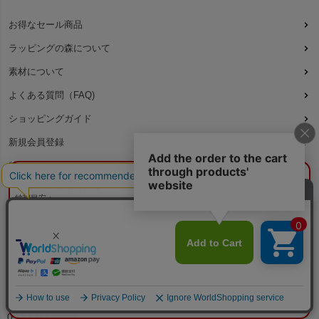
お得なセール商品
ラッピングの森について
素材について
よくある質問（FAQ)
ショッピングガイド
新規会員登録
特定商取引法に基づく表記
¥0
概算合計
閉じる
プライバシーポリシー
納期目安：
—
—
不織布ガイド｜選び方・使い方記事まとめ
数量：
—
本体色：
—
特集ページ 一覧
印刷位置：
選択してください
印刷サイズ：
—
印刷色：
—
2色目：
2色印刷をしない
本体代：
¥0
株式会社 テンネット
印刷代：
¥0
版代：
¥0
〒543-0001
校正：
¥0
大阪府大阪市天王寺区上本町7丁目2-23-5B2
※送料は未反映
090-8485-0380