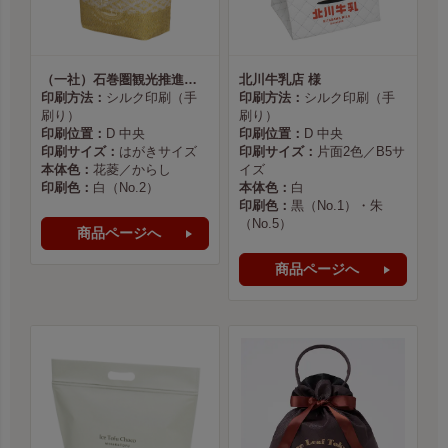
（一社）石巻圏観光推進機構様
北川牛乳店 様
印刷方法：
シルク印刷（手
印刷方法：
シルク印刷（手
刷り）
刷り）
印刷位置：
D 中央
印刷位置：
D 中央
印刷サイズ：
はがきサイズ
印刷サイズ：
片面2色／B5サ
本体色：
花菱／からし
イズ
印刷色：
白（No.2）
本体色：
白
印刷色：
黒（No.1）・朱
（No.5）
商品ページへ
商品ページへ