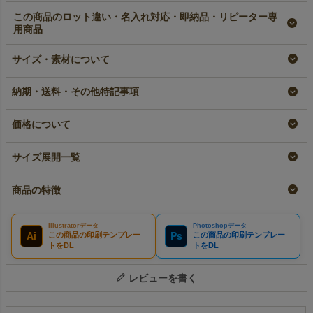
この商品のロット違い・名入れ対応・即納品・リピーター専
用商品
【名入れ対応】不織布
【名入れ大ロット】不
不織布製平袋（特小）
製平袋（特小）極厚手
織布製平袋（特小）極
極厚手《40g》｜100
サイズ・素材について
《40g》｜100枚入
厚手《40g》｜100枚
枚入～
入（1000枚以上専
名入れ
即納品
納期・送料・その他特記事項
用）
¥
2,640
税込
¥
2,640
税込
〜
大ロット名入れ
¥
2,200
税込
価格について
サイズ展開一覧
商品の特徴
Illustratorデータ
Photoshopデータ
Ai
Ps
この商品の印刷テンプレー
この商品の印刷テンプレー
トをDL
トをDL
レビューを書く