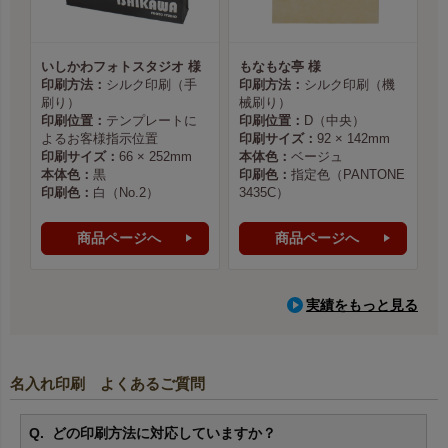
いしかわフォトスタジオ 様
もなもな亭 様
印刷方法：
シルク印刷（手
印刷方法：
シルク印刷（機
刷り）
械刷り）
印刷位置：
テンプレートに
印刷位置：
D（中央）
よるお客様指示位置
印刷サイズ：
92 × 142mm
印刷サイズ：
66 × 252mm
本体色：
ベージュ
本体色：
黒
印刷色：
指定色（PANTONE
印刷色：
白（No.2）
3435C）
商品ページへ
商品ページへ
実績をもっと見る
名入れ印刷 よくあるご質問
どの印刷方法に対応していますか？