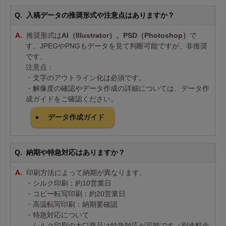
入稿データの推奨形式や注意点はありますか？
推奨形式は
AI（Illustrator）、PSD（Photoshop）
で
す。JPEGやPNGもデータを見て判断可能ですが、非推奨
です。
注意点：
・文字のアウトライン化は必須です。
・解像度の確認やデータ作成の詳細については、データ作
成ガイドをご確認ください。
データ作成ガイド
納期や特急対応はありますか？
印刷方法によって納期が異なります。
・シルク印刷：約10営業日
・コピー転写印刷：約20営業日
・高温転写印刷：納期要確認
・特急対応について
シルク印刷の大口商品は特急対応が可能です（別途料金