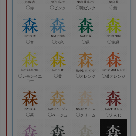
赤
ピンク
濃ピンク
紺
青
水色
緑
黄緑
レモンイエ
黄
オレンジ
濃オレンジ
ロー
茶
ベージュ
クリーム
えんじ