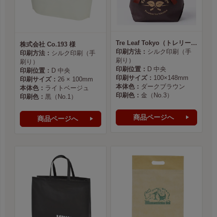
Tre Leaf Tokyo（トレリーフ東京） 様
株式会社 Co.193 様
印刷方法：
シルク印刷（手
印刷方法：
シルク印刷（手
刷り）
刷り）
印刷位置：
D 中央
印刷位置：
D 中央
印刷サイズ：
100×148mm
印刷サイズ：
26 × 100mm
本体色：
ダークブラウン
本体色：
ライトベージュ
印刷色：
金（No.3）
印刷色：
黒（No.1）
商品ページへ
商品ページへ