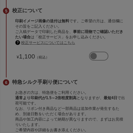
校正について
印刷イメージ画像の送付は無料
です。ご希望の方は、通信欄に
その旨をご記入ください。
ご入稿データで印刷した商品を、
事前に現物でご確認いただき
たい場合
は「校正サービス」をお申し込みください。
校正サービスについてはこちら
1,100
¥
（税込）
特急シルク手刷り便について
お急ぎの方は、特急便をご利用ください。
通常より印刷代が1.5～2倍程度割高
となりますが、
最短4日
で出
荷可能です。
なお、リボン付き商品など一部商品は追加作業が発生するた
め、別途日数をいただく場合があります。
商品や加工内容によって納期が異なりますので、まずはお見積
りいたします。
ご希望内容や詳細をお書き添えください。