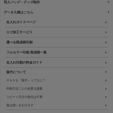
同人バッグ・グッズ制作
データ入稿はこちら
名入れガイドページ
ロゴ加工サービス
選べる既成柄印刷
フルカラー印刷 既成柄一覧
名入れ印刷の料金ガイド
版代について
そもそも「版代」ってなに？
印刷方法ごとの必要な版数
リピート注文の版代は不要
版は使いまわせます