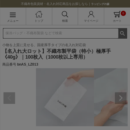
不織布包装資材・名入れ対応商品をお探しなら｜
ラッピングの森
0
メニュー
トップ
検索
マイページ
カート
小物を上質に見せる、国産厚手タイプの名入れ対応袋
【名入れ大ロット】不織布製平袋（特小）極厚手
《40g》｜100枚入（1000枚以上専用）
商品番号
bnAS_LZ013