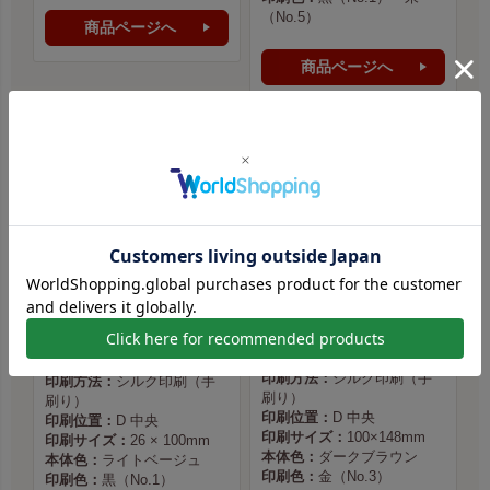
（No.5）
商品ページへ
商品ページへ
Tre Leaf Tokyo（トレリーフ東京） 様
株式会社 Co.193 様
印刷方法：
シルク印刷（手
印刷方法：
シルク印刷（手
刷り）
刷り）
印刷位置：
D 中央
印刷位置：
D 中央
印刷サイズ：
100×148mm
印刷サイズ：
26 × 100mm
本体色：
ダークブラウン
本体色：
ライトベージュ
印刷色：
金（No.3）
印刷色：
黒（No.1）