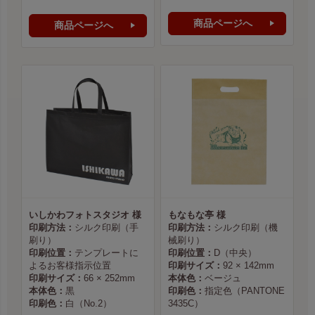
商品ページへ
商品ページへ
いしかわフォトスタジオ 様
もなもな亭 様
印刷方法：
シルク印刷（手
印刷方法：
シルク印刷（機
刷り）
械刷り）
印刷位置：
テンプレートに
印刷位置：
D（中央）
よるお客様指示位置
印刷サイズ：
92 × 142mm
印刷サイズ：
66 × 252mm
本体色：
ベージュ
本体色：
黒
印刷色：
指定色（PANTONE
印刷色：
白（No.2）
3435C）