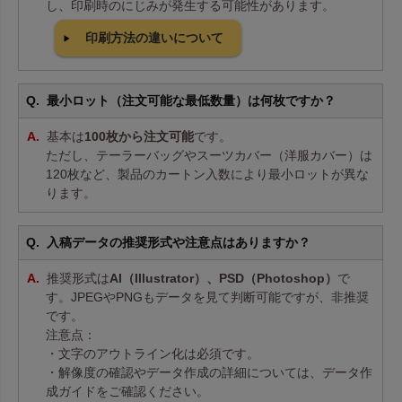
し、印刷時のにじみが発生する可能性があります。
印刷方法の違いについて
最小ロット（注文可能な最低数量）は何枚ですか？
基本は
100枚から注文可能
です。
ただし、テーラーバッグやスーツカバー（洋服カバー）は
120枚など、製品のカートン入数により最小ロットが異な
ります。
入稿データの推奨形式や注意点はありますか？
推奨形式は
AI（Illustrator）、PSD（Photoshop）
で
す。JPEGやPNGもデータを見て判断可能ですが、非推奨
です。
注意点：
・文字のアウトライン化は必須です。
・解像度の確認やデータ作成の詳細については、データ作
成ガイドをご確認ください。