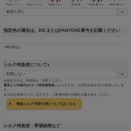
指定色の場合は、DICまたはPANTONE番号を記載ください
+
¥
0
税込
シルク特急便について
(
必
お急ぎの方は、特急便をご利用ください。
通常より印刷代が1.5～2倍程度割高
となりますが、土日祝を除き4日で出荷いたしま
須
す。
)
まずはお見積りいたしますので、ご希望内容や詳細をお書き添えください。
特急シルク手刷り便についてはこちら
シルク特急便：希望納期など