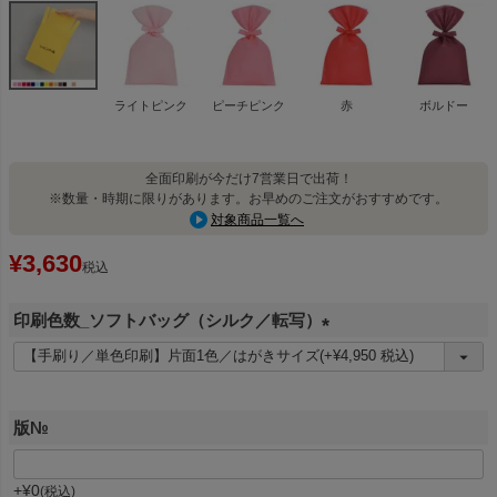
ライトピンク
ピーチピンク
赤
ボルドー
全面印刷が今だけ7営業日で出荷！
※数量・時期に限りがあります。お早めのご注文がおすすめです。
対象商品一覧へ
¥
3,630
税込
印刷色数_ソフトバッグ（シルク／転写）
(
必
須
版№
)
+
¥
0
税込