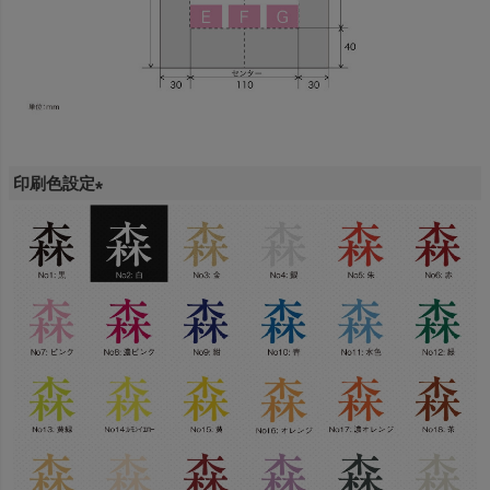
印刷色設定
(
必
須
)