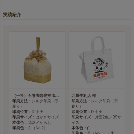
実績紹介
（一社）石巻圏観光推進機構様
北川牛乳店 様
印刷方法：
シルク印刷（手
印刷方法：
シルク印刷（手
刷り）
刷り）
印刷位置：
D 中央
印刷位置：
D 中央
印刷サイズ：
はがきサイズ
印刷サイズ：
片面2色／B5サ
本体色：
花菱／からし
イズ
印刷色：
白（No.2）
本体色：
白
印刷色：
黒（No.1）・朱