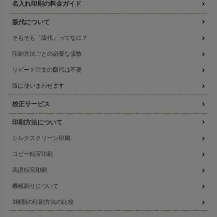
名入れ印刷の料金ガイド
版代について
そもそも「版代」ってなに？
印刷方法ごとの必要な版数
リピート注文の版代は不要
版は使いまわせます
校正サービス
印刷方法について
シルクスクリーン印刷
コピー転写印刷
高温転写印刷
機械刷りについて
3種類の印刷方法の比較