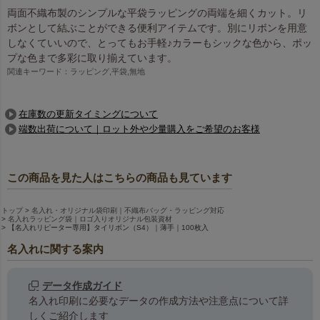
両面不織布製のシンプルな平袋ラッピングの両端を細くカット。リ
ボンとして結ぶことができる便利アイテムです。別にリボンを用意
しなくていいので、とってもお手軽♪カラーもシックな色から、ポッ
プな色まで多彩に取り揃えています。
関連キーワード：ラッピング,平袋,無地
在庫数の更新タイミングについて
端数出荷について｜ロット外や少量購入をご希望のお客様
この商品を見た人はこちらの商品も見ています
トップ
名入れ・オリジナル袋印刷｜不織布バッグ・ラッピング対応
名入れラッピング袋｜ロゴ入りオリジナル包装資材
【名入れリピーター専用】タイリボン（S4）｜薄手｜100枚入
名入れに関する案内
データ作成ガイド
名入れ印刷に必要なデータの作成方法や注意点について詳
しくご紹介します