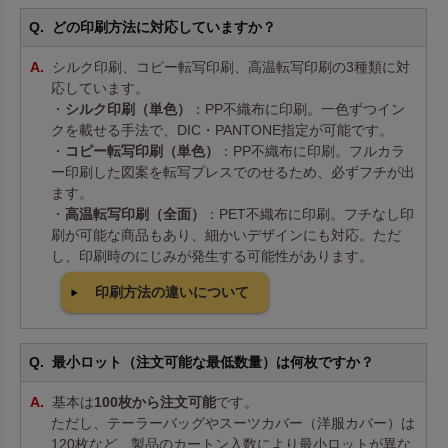
どの印刷方法に対応していますか？
シルク印刷、コピー転写印刷、高温転写印刷の3種類に対
応しています。
・
シルク印刷（単色）
：PP不織布に印刷。一色ずつイン
クを載せる手法で、DIC・PANTONE指定が可能です。
・
コピー転写印刷（単色）
：PP不織布に印刷。フルカラ
ー印刷した図案を転写プレスでのせるため、必ずフチが出
ます。
・
高温転写印刷（全面）
：PET不織布に印刷。フチなし印
刷が可能な商品もあり、細かいデザインにも対応。ただ
し、印刷時のにじみが発生する可能性があります。
印刷方法の違いについて
最小ロット（注文可能な最低数量）は何枚ですか？
基本は
100枚から注文可能
です。
ただし、テーラーバッグやスーツカバー（洋服カバー）は
120枚など、製品のカートン入数により最小ロットが異な