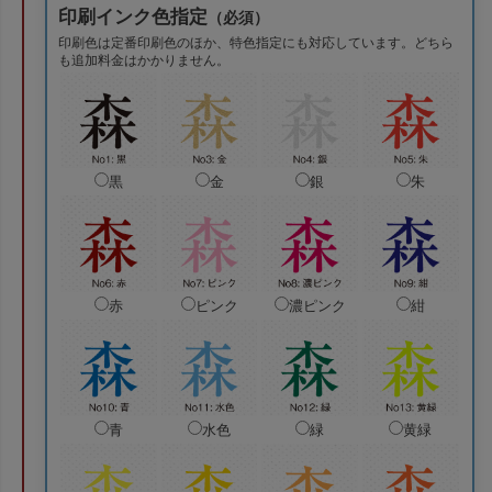
印刷インク色指定
（必須）
印刷色は定番印刷色のほか、特色指定にも対応しています。どちら
も追加料金はかかりません。
黒
金
銀
朱
赤
ピンク
濃ピンク
紺
青
水色
緑
黄緑