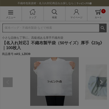
不織布包装資材・名入れ対応商品をお探しなら｜
ラッピングの森
0
メニュー
トップ
検索
マイページ
カート
小さな品物も丁寧に。高級感ある厚手不織布袋
【名入れ対応】不織布製平袋（50サイズ）厚手《23g》
｜100枚入
商品番号
nAS_LZ039