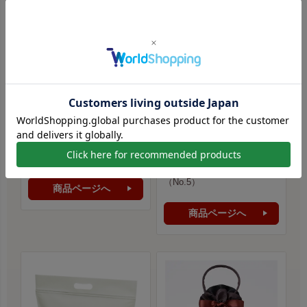
（一社）石巻圏観光推進機構様
北川牛乳店 様
印刷方法：
シルク印刷（手
印刷方法：
シルク印刷（手
刷り）
刷り）
印刷位置：
D 中央
印刷位置：
D 中央
印刷サイズ：
はがきサイズ
印刷サイズ：
片面2色／B5サ
本体色：
花菱／からし
イズ
印刷色：
白（No.2）
本体色：
白
印刷色：
黒（No.1）・朱
（No.5）
商品ページへ
商品ページへ