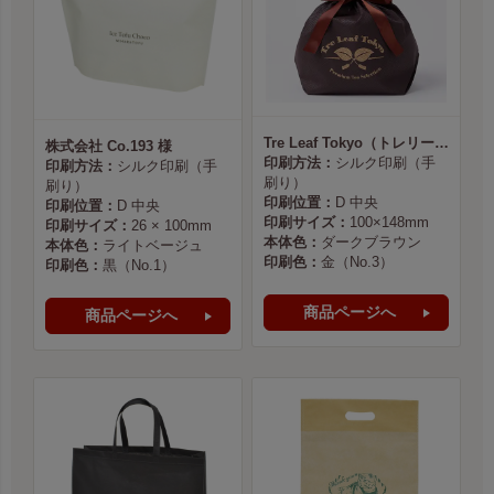
Tre Leaf Tokyo（トレリーフ東京） 様
株式会社 Co.193 様
印刷方法：
シルク印刷（手
印刷方法：
シルク印刷（手
刷り）
刷り）
印刷位置：
D 中央
印刷位置：
D 中央
印刷サイズ：
100×148mm
印刷サイズ：
26 × 100mm
本体色：
ダークブラウン
本体色：
ライトベージュ
印刷色：
金（No.3）
印刷色：
黒（No.1）
商品ページへ
商品ページへ