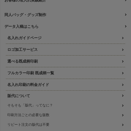
お客様の名入れ実績紹介
同人バッグ・グッズ制作
データ入稿はこちら
名入れガイドページ
ロゴ加工サービス
選べる既成柄印刷
フルカラー印刷 既成柄一覧
名入れ印刷の料金ガイド
版代について
そもそも「版代」ってなに？
印刷方法ごとの必要な版数
リピート注文の版代は不要