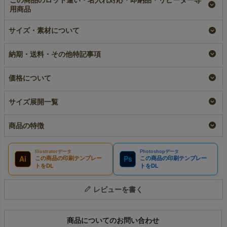
この商品のロット違い・名入れ対応・即納品・リピーター専
用商品
【名入れ対応】不織布
不織布製平袋（50サイ
やさしくまもる不織布
製平袋（50サイズ）厚
ズ）厚手《23g》｜
収納袋 サイズ50
サイズ・素材について
手《23g》｜100枚入
100枚入～
10枚入
名入れ
即納品
小ロット
納期・送料・その他特記事項
¥
3,520
税込
¥
3,520
¥
693
税込
税込
〜
価格について
サイズ展開一覧
商品の特徴
Illustratorデータ
Photoshopデータ
Ai
Ps
この商品の印刷テンプレー
この商品の印刷テンプレー
トをDL
トをDL
レビューを書く
商品についてのお問い合わせ