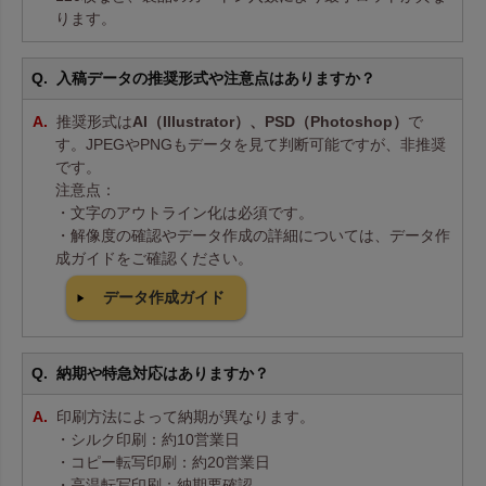
ります。
入稿データの推奨形式や注意点はありますか？
推奨形式は
AI（Illustrator）、PSD（Photoshop）
で
す。JPEGやPNGもデータを見て判断可能ですが、非推奨
です。
注意点：
・文字のアウトライン化は必須です。
・解像度の確認やデータ作成の詳細については、データ作
成ガイドをご確認ください。
データ作成ガイド
納期や特急対応はありますか？
印刷方法によって納期が異なります。
・シルク印刷：約10営業日
・コピー転写印刷：約20営業日
・高温転写印刷：納期要確認