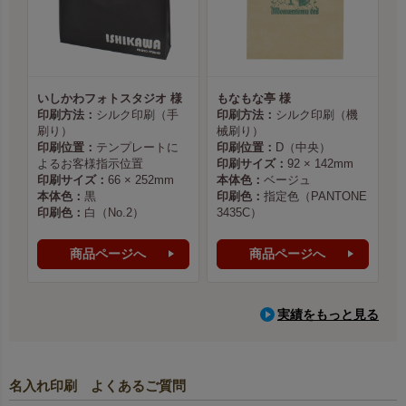
いしかわフォトスタジオ 様
もなもな亭 様
印刷方法：
シルク印刷（手
印刷方法：
シルク印刷（機
刷り）
械刷り）
印刷位置：
テンプレートに
印刷位置：
D（中央）
よるお客様指示位置
印刷サイズ：
92 × 142mm
印刷サイズ：
66 × 252mm
本体色：
ベージュ
本体色：
黒
印刷色：
指定色（PANTONE
印刷色：
白（No.2）
3435C）
商品ページへ
商品ページへ
実績をもっと見る
名入れ印刷 よくあるご質問