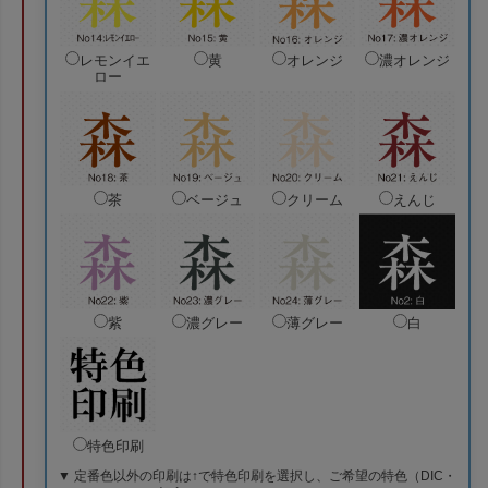
レモンイエ
黄
オレンジ
濃オレンジ
ロー
茶
ベージュ
クリーム
えんじ
紫
濃グレー
薄グレー
白
特色印刷
▼ 定番色以外の印刷は↑で特色印刷を選択し、ご希望の特色（DIC・