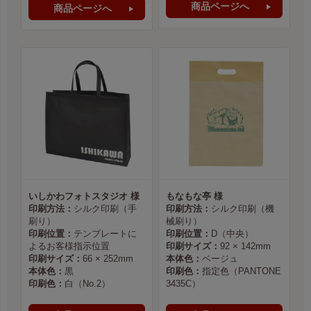
商品ページへ
商品ページへ
いしかわフォトスタジオ 様
もなもな亭 様
印刷方法：
シルク印刷（手
印刷方法：
シルク印刷（機
刷り）
械刷り）
印刷位置：
テンプレートに
印刷位置：
D（中央）
よるお客様指示位置
印刷サイズ：
92 × 142mm
印刷サイズ：
66 × 252mm
本体色：
ベージュ
本体色：
黒
印刷色：
指定色（PANTONE
印刷色：
白（No.2）
3435C）