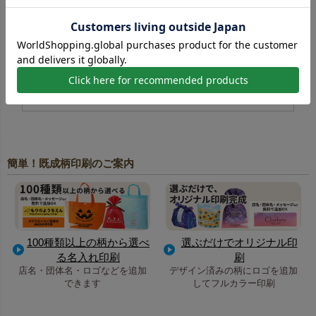
白い不織布に対応した高精細なフルカラー印刷。写真やイ
ラストを美しく再現でき、同人イベントのノベルティにも
人気です。
高温転写印刷一覧はこちら
簡単！既成柄印刷のご案内
100種類以上の柄から選べ
選ぶだけでオリジナル印
る名入れ印刷
刷
店名・団体名・ロゴなどを追加
デザイン済みの柄にロゴを追加
できます
してフルカラー印刷