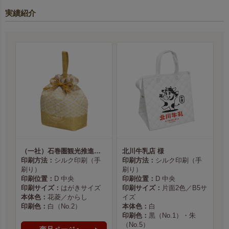
実績紹介
（一社）石巻圏観光推進機構様
北川牛乳店 様
印刷方法：
シルク印刷（手
印刷方法：
シルク印刷（手
刷り）
刷り）
印刷位置：
D 中央
印刷位置：
D 中央
印刷サイズ：
はがきサイズ
印刷サイズ：
片面2色／B5サ
本体色：
花菱／からし
イズ
印刷色：
白（No.2）
本体色：
白
印刷色：
黒（No.1）・朱
（No.5）