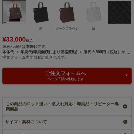
黒
ダークブラウン
白
¥
33,000
税込
※表示価格は
本体代
です。
本体代 ＋ 印刷代(印刷面積により価格変動) ＋ 版代 5,500円（税込）
が ご
注文フォーム内で自動計算されます。
ご注文フォームへ
ページ下部へ移動します
この商品のロット違い・名入れ対応・即納品・リピーター専
用商品
【名入れ対応】不織布
【名入れ／リピーター
不織布保冷キルトバッ
保冷キルトバッグ 中
専用】不織布保冷キル
グ 中サイズ｜100枚
サイズ・素材について
サイズ｜100枚入
トバッグ 中サイズ｜
入～
100枚入
名入れ
即納品