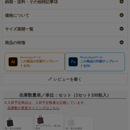
納期・送料・その他特記事項
リピーター専用名入れ
¥
33,000
税込
¥
31,900
税込
〜
¥
33,000
税込
価格について
サイズ展開一覧
商品の特徴
Illustratorデータ
Photoshopデータ
Ai
Ps
この商品の印刷テンプレー
この商品の印刷テンプレー
トをDL
トをDL
レビューを書く
在庫数量表／単位：セット（1セット100枚入）
※入荷予定商品は、入荷予定数量を記載しています。
在庫数の更新タイミングはこちら
ダークブラウン：名入れ
黒：名入れ保冷
保冷
白：名入れ保冷