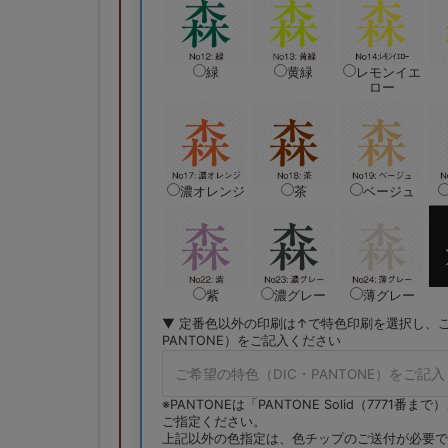
緑
黄緑
レモンイエ
ロー
濃オレンジ
茶
ベージュ
紫
濃グレー
薄グレー
▼ 定番色以外の印刷は↑で特色印刷を選択し、ご
PANTONE）をご記入ください
※PANTONEは「PANTONE Solid（7771番
ご指定ください。
上記以外の色指定は、色チップのご送付が必要で