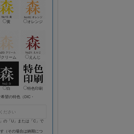
黄
オレンジ
クリーム
えんじ
白
特色印刷
希望の特色（DIC・
まで）」の「U」または「C」で
す（その場合は納期につ