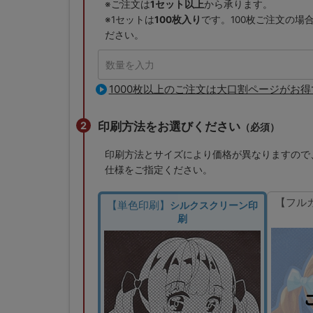
※ご注文は
1セット以上
から承ります。
※1セットは
100枚入り
です。100枚ご注文の場
ださい。
1000枚以上のご注文は大口割ページがお得
印刷方法をお選びください
（必須）
印刷方法とサイズにより価格が異なりますので
仕様をご指定ください。
【フル
【単色印刷】
シルクスクリーン印
刷