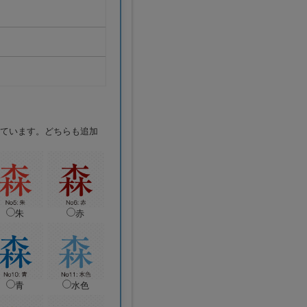
ています。どちらも追加
朱
赤
青
水色