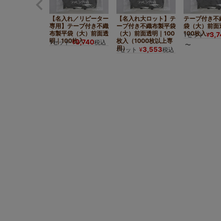
【名入れ／リピーター
【名入れ大ロット】テ
テープ付き不
専用】テープ付き不織
ープ付き不織布製平袋
袋（大）前面
布製平袋（大）前面透
（大）前面透明｜100
100枚入～
3,
1セット
¥
明｜100枚入
枚入（1000枚以上専
3,740
1セット
¥
税込
〜
用）
3,553
1セット
¥
税込