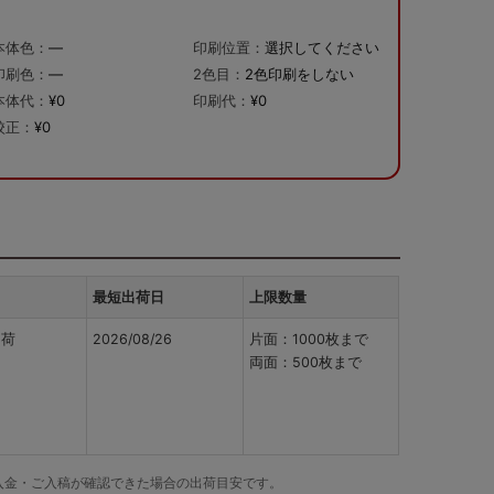
本体色：
—
印刷位置：
選択してください
印刷色：
—
2色目：
2色印刷をしない
本体代：
¥0
印刷代：
¥0
校正：
¥0
最短出荷日
上限数量
出荷
2026/08/26
片面：1000枚まで
両面：500枚まで
でにご入金・ご入稿が確認できた場合の出荷目安です。