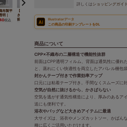
詳しくは
ショッピングガイ
織布製平
【小ロット】テープ付
【名入れ対応】テープ
透明｜
き不織布製平袋（大）
付き不織布製平袋
前面透明｜10枚入
（大）前面透明｜100
Illustratorデータ
740
1,254
税込
1セット
¥
税込
Ai
枚入
3,740
1セット
¥
税込
この商品の印刷テンプレートをDL
商品について
CPP×不織布の二層構造で機能性抜群
前面はCPP透明フィルム、背面は通気性に優れ
と、蒸れにくい快適性を両立したアパレル梱包
封かんテープ付きで作業効率アップ
口元には粘着テープ付き。手間なくスムーズに
空気が自然に抜けるから、かさばらない
空気を逃がす通気性構造により、厚みのあるア
送にも便利です。
浴衣やバッグなど大きめアイテムに最適
大サイズは、浴衣やメンズカットソー、かばん
種に広くご活用いただけます。