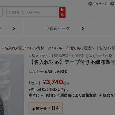
マイページ
検
索
袋
不織布バッグ
応
名入れ対応アパレル資材｜アパレル・衣類包装に最適
【名入れ対
大型アイテムに対応◎視認性と通気性を備えた名入れ袋
【名入れ対応】テープ付き不織布製平
商品番号
nAS_LV933
3,740
¥
1セット
税込
※表示価格は
本体代
です。
本体代 ＋ 印刷代(印刷面積により価格変動) ＋ 版代 5
114
在庫数量