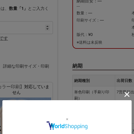
納期目安：
—
—
合は、
数量「1」
とご入力く
数量：
—
印刷サイズ：
—
版代：
¥0
です
※送料は未反映
納期
、詳細な印刷サイズ・印刷
納期種別
出荷日数
カラー印刷】
対応していま
単色印刷（手刷り印
7営業日
せん
刷）
※上記は、2026/08/10 15時ま