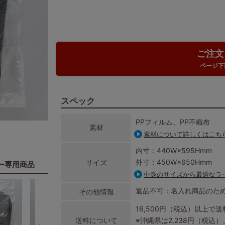
ご注文
ページ下
スペック
PPフィルム、PP不織布
素材
素材について詳しくはこち
内寸：440W×595Hmm
外寸：450W×650Hmm
サイズ
ー専用商品
中身のサイズから最適なラ
返品不可：名入れ商品のた
その他情報
16,500円（税込）以上で
送料について
※沖縄県は2,238円（税