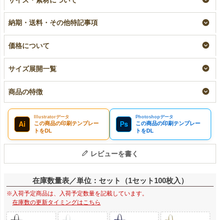
ダーバッグ 小サイズ
バッグ 小サイズ｜
ッグ 小サイズ｜10枚
｜100枚入（1000枚以
100枚入
入～
納期・送料・その他特記事項
上専用）
名入れ
小ロット
大ロット名入れ
¥
11,550
税込
¥
2,035
税込
〜
¥
10,890
税込
価格について
サイズ展開一覧
商品の特徴
Illustratorデータ
Photoshopデータ
Ai
Ps
この商品の印刷テンプレー
この商品の印刷テンプレー
トをDL
トをDL
レビューを書く
在庫数量表／単位：セット（1セット100枚入）
※入荷予定商品は、入荷予定数量を記載しています。
在庫数の更新タイミングはこちら