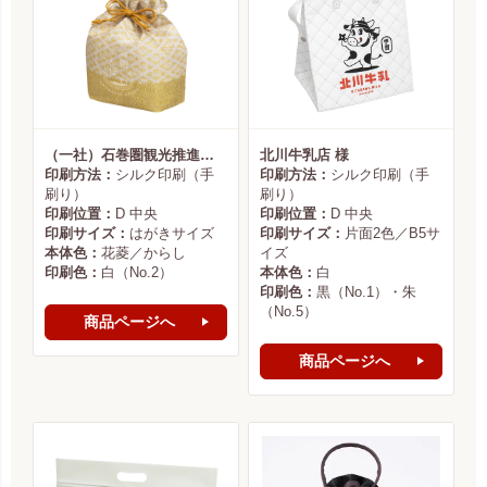
（一社）石巻圏観光推進機構様
北川牛乳店 様
印刷方法：
シルク印刷（手
印刷方法：
シルク印刷（手
刷り）
刷り）
印刷位置：
D 中央
印刷位置：
D 中央
印刷サイズ：
はがきサイズ
印刷サイズ：
片面2色／B5サ
本体色：
花菱／からし
イズ
印刷色：
白（No.2）
本体色：
白
印刷色：
黒（No.1）・朱
（No.5）
商品ページへ
商品ページへ