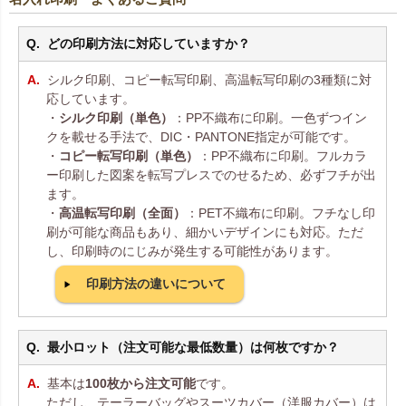
どの印刷方法に対応していますか？
シルク印刷、コピー転写印刷、高温転写印刷の3種類に対
応しています。
・
シルク印刷（単色）
：PP不織布に印刷。一色ずつイン
クを載せる手法で、DIC・PANTONE指定が可能です。
・
コピー転写印刷（単色）
：PP不織布に印刷。フルカラ
ー印刷した図案を転写プレスでのせるため、必ずフチが出
ます。
・
高温転写印刷（全面）
：PET不織布に印刷。フチなし印
刷が可能な商品もあり、細かいデザインにも対応。ただ
し、印刷時のにじみが発生する可能性があります。
印刷方法の違いについて
最小ロット（注文可能な最低数量）は何枚ですか？
基本は
100枚から注文可能
です。
ただし、テーラーバッグやスーツカバー（洋服カバー）は