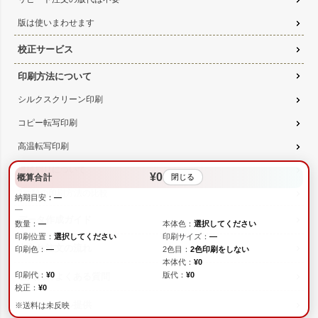
版は使いまわせます
校正サービス
印刷方法について
シルクスクリーン印刷
コピー転写印刷
高温転写印刷
機械刷りについて
¥0
概算合計
閉じる
3種類の印刷方法の比較
納期目安：
—
—
データ作成ガイド
数量：
—
本体色：
選択してください
印刷位置：
選択してください
印刷サイズ：
—
名入れ注文の流れ
印刷色：
—
2色目：
2色印刷をしない
本体代：
¥0
印刷代：
¥0
版代：
¥0
名入れのよくある質問
校正：
¥0
無料サンプル提供
※送料は未反映