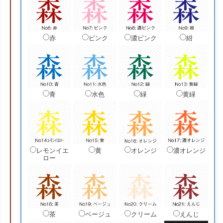
赤
ピンク
濃ピンク
紺
青
水色
緑
黄緑
レモンイエ
黄
オレンジ
濃オレンジ
ロー
茶
ベージュ
クリーム
えんじ