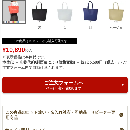
黒
白
紺
ベージュ
この商品は10セットから購入可能です
¥
10,890
税込
※表示価格は
本体代
です。
本体代 ＋ 印刷代(印刷面積により価格変動) ＋ 版代 5,500円（税込）
が ご
注文フォーム内で自動計算されます。
ご注文フォームへ
ページ下部へ移動します
この商品のロット違い・名入れ対応・即納品・リピーター専
用商品
【名入れ大ロット】ホ
【名入れ対応】ホック
【小ロット】ホック付
ック付き不織布ショル
付き不織布ショルダー
き不織布ショルダーバ
サイズ・素材について