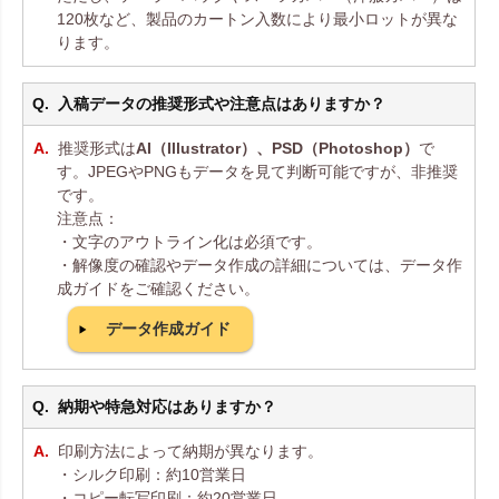
120枚など、製品のカートン入数により最小ロットが異な
ります。
入稿データの推奨形式や注意点はありますか？
推奨形式は
AI（Illustrator）、PSD（Photoshop）
で
す。JPEGやPNGもデータを見て判断可能ですが、非推奨
です。
注意点：
・文字のアウトライン化は必須です。
・解像度の確認やデータ作成の詳細については、データ作
成ガイドをご確認ください。
データ作成ガイド
納期や特急対応はありますか？
印刷方法によって納期が異なります。
・シルク印刷：約10営業日
・コピー転写印刷：約20営業日