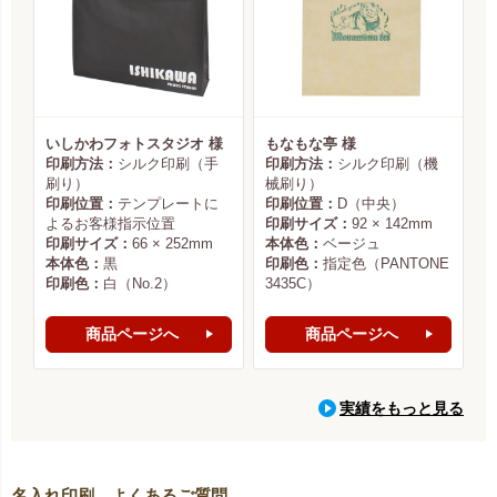
いしかわフォトスタジオ 様
もなもな亭 様
印刷方法：
シルク印刷（手
印刷方法：
シルク印刷（機
刷り）
械刷り）
印刷位置：
テンプレートに
印刷位置：
D（中央）
よるお客様指示位置
印刷サイズ：
92 × 142mm
印刷サイズ：
66 × 252mm
本体色：
ベージュ
本体色：
黒
印刷色：
指定色（PANTONE
印刷色：
白（No.2）
3435C）
商品ページへ
商品ページへ
実績をもっと見る
名入れ印刷 よくあるご質問