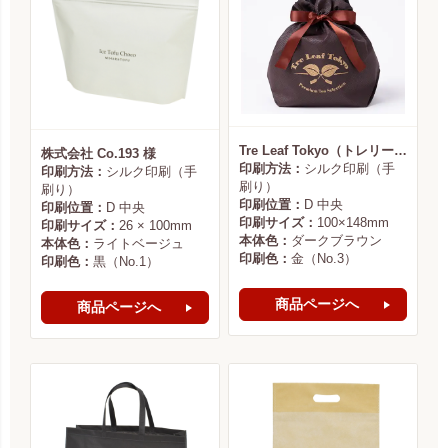
Tre Leaf Tokyo（トレリーフ東京） 様
株式会社 Co.193 様
印刷方法：
シルク印刷（手
印刷方法：
シルク印刷（手
刷り）
刷り）
印刷位置：
D 中央
印刷位置：
D 中央
印刷サイズ：
100×148mm
印刷サイズ：
26 × 100mm
本体色：
ダークブラウン
本体色：
ライトベージュ
印刷色：
金（No.3）
印刷色：
黒（No.1）
商品ページへ
商品ページへ