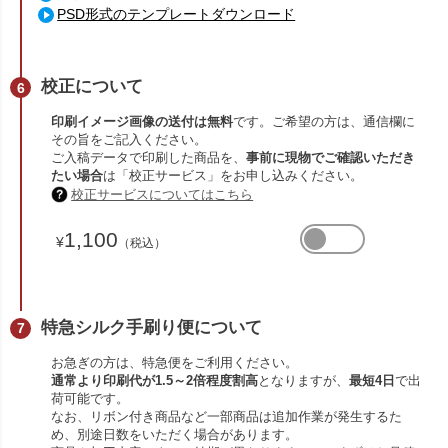
PSD形式のテンプレートダウンロード
校正について
印刷イメージ画像の送付は無料
です。ご希望の方は、通信欄に
その旨をご記入ください。
ご入稿データで印刷した商品を、
事前に現物でご確認いただき
たい場合
は「校正サービス」をお申し込みください。
校正サービスについてはこちら
1,100
¥
（税込）
特急シルク手刷り便について
お急ぎの方は、特急便をご利用ください。
通常より印刷代が1.5～2倍程度割高
となりますが、
最短4日
で出
荷可能です。
なお、リボン付き商品など一部商品は追加作業が発生するた
め、別途日数をいただく場合があります。