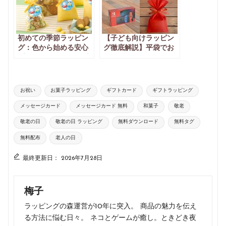
初めての季節ラッピン
【子ども向けラッピン
グ：色から始める安心
グ徹底解説】平袋でお
プランと次のステップ
もちゃや子ども服など
をラッピングしてみた
タ
お祝い
お菓子ラッピング
ギフトカード
ギフトラッピング
グ：
メッセージカード
メッセージカード 無料
和菓子
敬老
敬老の日
敬老の日 ラッピング
無料ダウンロード
無料タグ
無料配布
老人の日
最終更新日： 2026年7月28日
梅子
ラッピングの森運営が10年に突入。 商品の魅力を伝え
る方法に悩む日々。 ネコとゲームが癒し。ときどき夜