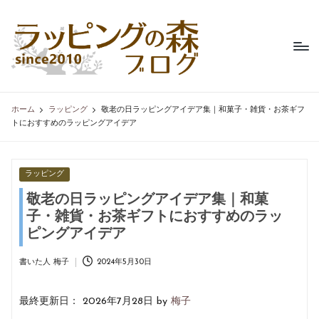
ラ
不
Skip
織
ッ
to
布
content
ピ
製
品
ン
専
ホーム
ラッピング
敬老の日ラッピングアイデア集｜和菓子・雑貨・お茶ギフ
グ
門
トにおすすめのラッピングアイデア
の
店、
ラ
森
ッ
Posted
ラッピング
ブ
ピ
in
敬老の日ラッピングアイデア集｜和菓
ン
ロ
子・雑貨・お茶ギフトにおすすめのラッ
グ
グ
の
ピングアイデア
森
の
書いた人
梅子
2024年5月30日
Posted
コ
by
ラ
最終更新日： 2026年7月28日 by
梅子
ム。