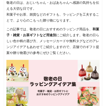
ラ
敬老の日は、おじいちゃん・おばあちゃんへ感謝の気持ちを伝
ッ
える大切な日です。
ピ
和菓子やお茶、雑貨などのギフトも、ラッピングを工夫するこ
ン
とで、より心のこもった贈り物になります。
グ・
不
この記事では、敬老の日におすすめのラッピング用品を、
和菓
織
子・雑貨・お茶ギフトなど用途別
にご紹介します。敬老の日ら
布
しい色や柄の選び方、メッセージカードや無料タグなどのアレ
バ
ンジアイデアもあわせてご紹介しますので、店舗でのギフト提
ッ
案や贈り物選びの参考にぜひご覧ください。
グ・
ア
パ
レ
ル
資
材
の
情
報