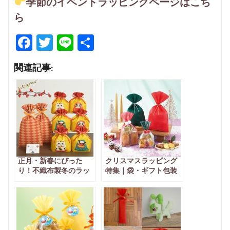
季節のイベントラッピングページはこち
ら
F
T
Li
共
a
wi
n
有
関連記事:
ce
tt
e
b
er
o
o
k
正月・新春にぴった
クリスマスラッピング
り！不織布製冬のラッ
特集｜袋・ギフト包装
ピングアイテム徹底ガ
アイデアと新商品紹介
イド