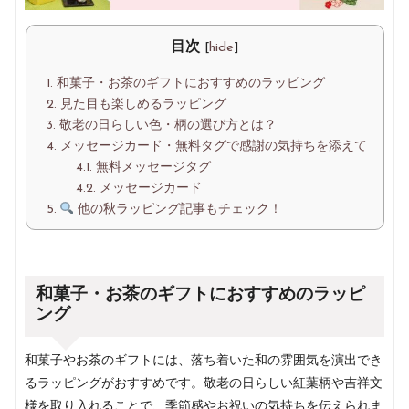
を、
楽
し
目次
[
hide
]
く
わ
1.
和菓子・お茶のギフトにおすすめのラッピング
か
2.
見た目も楽しめるラッピング
り
3.
敬老の日らしい色・柄の選び方とは？
や
4.
メッセージカード・無料タグで感謝の気持ちを添えて
す
4.1.
無料メッセージタグ
く
4.2.
メッセージカード
発
5.
他の秋ラッピング記事もチェック！
信
し
て
い
和菓子・お茶のギフトにおすすめのラッピ
ま
ング
す
和菓子やお茶のギフトには、落ち着いた和の雰囲気を演出でき
るラッピングがおすすめです。敬老の日らしい紅葉柄や吉祥文
様を取り入れることで、季節感やお祝いの気持ちを伝えられま