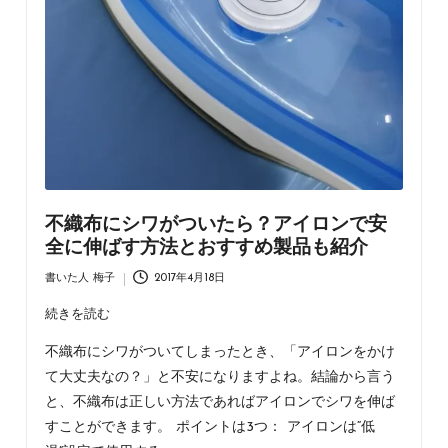
ラ
ッ
ピ
ン
グ・
不
織
布
バ
ッ
不織布にシワがついたら？アイロンで安
グ・
全に伸ばす方法とおすすめ製品も紹介
ア
パ
書いた人
梅子
2017年4月18日
Posted
レ
by
続きを読む
ル
資
不織布にシワがついてしまったとき、「アイロンをかけ
材
て大丈夫なの？」と不安になりますよね。結論から言う
の
と、不織布は正しい方法であればアイロンでシワを伸ば
情
すことができます。 ポイントは3つ： アイロンは“低
報