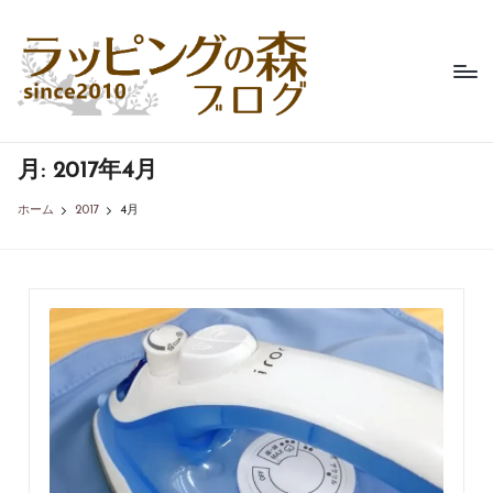
ラ
不
Skip
織
ッ
to
布
content
ピ
製
品
ン
専
月:
2017年4月
グ
門
の
店、
ホーム
2017
4月
ラ
森
ッ
ブ
ピ
ン
ロ
グ
グ
の
森
の
コ
ラ
ム。