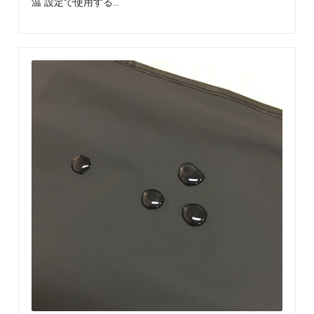
を、
温”設定で使用する…
楽
し
く
わ
か
り
や
す
く
発
信
し
て
い
ま
す