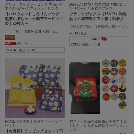
スリットタイプラッピング 黒猫が可
組み立て数秒！秋冬の贈り物にぴっ
愛さ満点のハロウィンラッピング
たりな平たたみ式ギフト箱
【ハロウィン】ころりんバッグ
フラットボックス（13×13）秋冬
黒猫かぼちゃ｜不織布ラッピング
柄｜不織布製ギフト箱｜25枚入
袋｜20枚入～
130×130×70mm（身箱/下の箱サイズ）
130×130×37mm（フタサイズ）
内寸：138W×108H×108mm
¥
8,112
税込
外寸：144W×177H×114mm
即納品
SALE価格
〜
¥
3,696
税込
¥
324.5
（税込）～ ⁄ 1枚
¥
175.6
（税込）～ ⁄ 1枚
秋の風情を贈る！お月見ラッピング
省スペース保管＆簡単組み立て！美
セット
しい仕上がりの貼箱型ラッピングボ
ックス
【お月見】ラッピングセット｜不