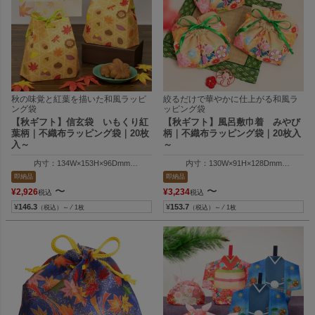
秋の味覚と紅葉を描いた和風ラッピ
絞るだけで華やかに仕上がる和風ラ
ング袋
ッピング袋
【秋ギフト】信玄袋 いもくり紅
【秋ギフト】風呂敷巾着 みやび
葉柄｜不織布ラッピング袋｜20枚
柄｜不織布ラッピング袋｜20枚入
入～
～
内寸：134W×153H×96Dmm
内寸：130W×91H×128Dmm
外寸：134W×175H×96Dmm
外寸：130W×110H×128Dmm
即納品
即納品
〜
〜
¥
2,926
¥
3,234
税込
税込
¥
146.3
¥
153.7
（税込）～ ⁄ 1枚
（税込）～ ⁄ 1枚