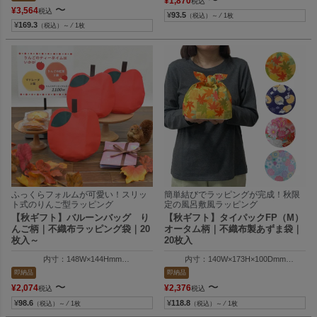
¥
1,870
税込
〜
¥
3,564
税込
¥
93.5
（税込）～ ⁄ 1枚
¥
169.3
（税込）～ ⁄ 1枚
ふっくらフォルムが可愛い！スリッ
簡単結びでラッピングが完成！秋限
ト式のりんご型ラッピング
定の風呂敷風ラッピング
【秋ギフト】バルーンバッグ り
【秋ギフト】タイパックFP（M）
んご柄｜不織布ラッピング袋｜20
オータム柄｜不織布製あずま袋｜
枚入～
20枚入
内寸：148W×144Hmm
内寸：140W×173H×100Dmm
外寸：170W×170Hmm
外寸：140W×188H×10Dmm
即納品
即納品
〜
〜
¥
2,074
¥
2,376
税込
税込
¥
98.6
¥
118.8
（税込）～ ⁄ 1枚
（税込）～ ⁄ 1枚