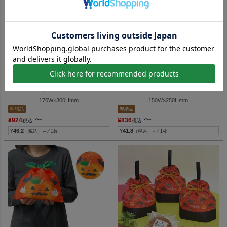
ハロウィンにも使える秋限定の平袋
ハロウィンにも使える秋限定の平袋
ラッピング
ラッピング
【秋ギフト】ソフトバッグ
【秋ギフト】ソフトバッグ
FP（S4）オータム柄｜不織布ラ
FP（S3）オータム柄｜不織布ラ
ッピング袋｜20枚入
ッピング袋｜20枚入
170W×300Hmm
150W×250Hmm
即納品
即納品
〜
〜
¥
924
¥
836
税込
税込
¥
46.2
¥
41.8
（税込）～ ⁄ 1枚
（税込）～ ⁄ 1枚