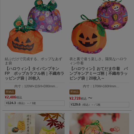
結ぶだけで完成する、ポップなあず
表と裏で違う楽しさ。陽気なハロウ
ま袋
ィン巾着
【ハロウィン】タイパンプキン
【ハロウィン】おてだま巾着 パ
FP ポップカラフル柄｜不織布ラ
ンプキンアミーゴ柄｜不織布ラッ
ッピング袋｜20枚入
ピング袋｜20枚入～
内寸：120W×115H×D80mm
内寸：170W×160Hmm
外寸：120W×130H×D80mm
外寸：170W×180Hmm
即納品
即納品
¥
2,486
〜
税込
¥
2,728
税込
¥
124.3
（税込）～ ⁄ 1枚
¥
129.6
（税込）～ ⁄ 1枚