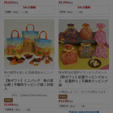
200×200×58mm（フタサイズ）
160×200×58mm（フタサイズ）
¥
9,625
¥
9,350
税込
税込
200×200×34mm（フタ浅タイプのフタサイズ）
160×200×34mm（フタ浅タイプのフタサイ
SALE価格
SALE価格
¥
385
¥
374
（税込）～ ⁄ 1枚
（税込）～ ⁄ 1枚
秋の風景を楽しむ高級感あるミニバ
秋を彩る紅葉狩りラッピングセット
ッグ
【秋ギフト】紅葉ラッピングセッ
【秋ギフト】ミニバッグ 秋の里
ト 紅葉狩り｜不織布ラッピング
山柄｜不織布ラッピング袋｜20枚
袋
入
※商品によって、サイズが異なります。
内寸：126W×175H×74Gmm
(1)内寸：130W×150H×100Dmm 外寸：130
即納品
外寸：126W×175H×74Gmm
(2)150W×250Hmm
即納品
¥
5,038
税込
(3)全長：450mm/幅9mm
¥
3,696
税込
¥
251.9
（税込）～ ⁄ 1枚
¥
184.8
（税込）～ ⁄ 1枚
予約品:26年8月中旬以降