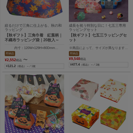
絞るだけで三角に仕上がる、秋の和
成長を祝う特別な日に！七五三専用
ラッピング
ラッピングセット
【秋ギフト】三角巾着 紅葉柄｜
【秋ギフト】七五三ラッピングセ
不織布ラッピング袋｜20枚入～
ット
内寸：120W×129H×80Dmm
※商品によって、サイズが異なります。
外寸：120W×147H×80Dmm
１）内寸：118W×176H×70Dmm、外寸：257
即納品
即納品
２）内寸：118W×176H×70Dmm、外寸：257
¥
9,548
〜
税込
¥
2,552
税込
３）内寸：120W×115H×80Dmm、外寸：120
¥
477.4
（税込）～ ⁄ 1枚
¥
121.2
（税込）～ ⁄ 1枚