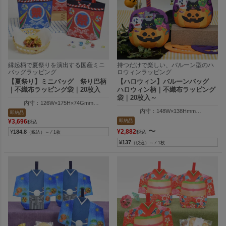
縁起柄で夏祭りを演出する国産ミニ
持つだけで楽しい、バルーン型のハ
バッグラッピング
ロウィンラッピング
【夏祭り】ミニバッグ 祭り巴柄
【ハロウィン】バルーンバッグ
｜不織布ラッピング袋｜20枚入
ハロウィン柄｜不織布ラッピング
袋｜20枚入～
内寸：126W×175H×74Gmm
外寸：126W×175H×74Gmm
内寸：148W×138Hmm
即納品
外寸：170W×177Hmm
即納品
¥
3,696
税込
〜
¥
2,882
¥
184.8
税込
（税込）～ ⁄ 1枚
¥
137
（税込）～ ⁄ 1枚