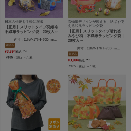
日本の伝統を手軽に演出！
着物風デザインが映える、結ばず使
える和風ラッピング袋
【正月】スリットタイプ羽織袴｜
【正月】スリットタイプ晴れ姿
不織布ラッピング袋｜20枚入～
みやび柄｜不織布ラッピング袋｜
内寸：118W×176H×70Dmm
20枚入～
外寸：257W×210H×70Dmm
即納品
内寸：118W×176H×70Dmm
〜
¥
3,894
税込
外寸：257W×210H×70Dmm
即納品
¥
185
（税込）～ ⁄ 1枚
〜
¥
3,894
税込
¥
185
（税込）～ ⁄ 1枚