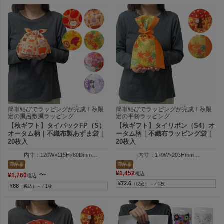
簡単結びでラッピングが完成！秋限
簡単結びでラッピングが完成！秋限
定の風呂敷風ラッピング
定の平袋ラッピング
【秋ギフト】タイパックFP（S）
【秋ギフト】タイリボン（S4）オ
オータム柄｜不織布製あずま袋｜
ータム柄｜不織布ラッピング袋｜
20枚入
20枚入
内寸：120W×115H×80Dmm
内寸：170W×203Hmm
外寸：120W×130H×80Dmm
外寸：170W×300Hmm
即納品
即納品
¥
1,452
〜
税込
¥
1,760
税込
¥
72.6
（税込）～ ⁄ 1枚
¥
88
（税込）～ ⁄ 1枚