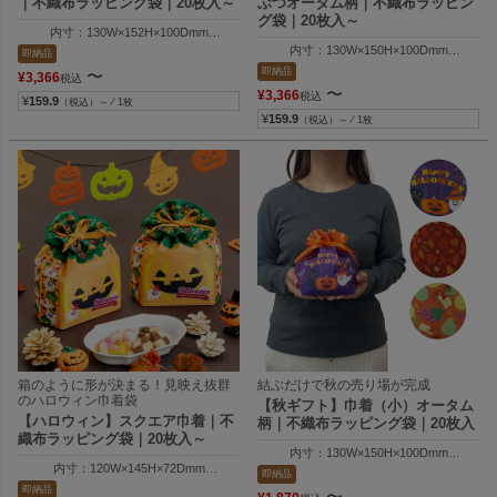
｜不織布ラッピング袋｜20枚入～
ぶつオータム柄｜不織布ラッピン
グ袋｜20枚入～
内寸：130W×152H×100Dmm
外寸：130W×213H×100Dmm
内寸：130W×150H×100Dmm
即納品
外寸：130W×215H×100Dmm
即納品
〜
¥
3,366
税込
〜
¥
3,366
税込
¥
159.9
（税込）～ ⁄ 1枚
¥
159.9
（税込）～ ⁄ 1枚
箱のように形が決まる！見映え抜群
結ぶだけで秋の売り場が完成
のハロウィン巾着袋
【秋ギフト】巾着（小）オータム
【ハロウィン】スクエア巾着｜不
柄｜不織布ラッピング袋｜20枚入
織布ラッピング袋｜20枚入～
内寸：130W×150H×100Dmm
内寸：120W×145H×72Dmm
外寸：130W×215H×100Dmm
即納品
外寸：120W×170H×80Dmm
即納品
〜