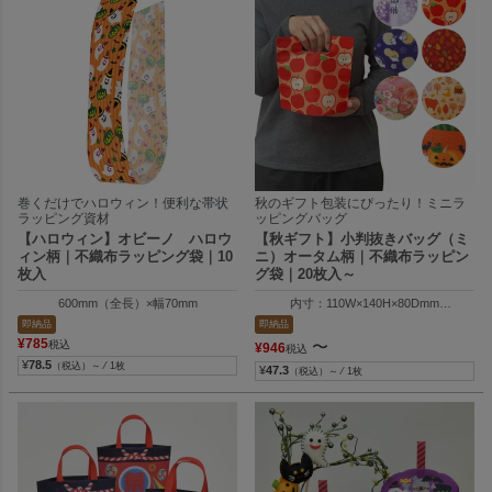
巻くだけでハロウィン！便利な帯状
秋のギフト包装にぴったり！ミニラ
ラッピング資材
ッピングバッグ
【ハロウィン】オビーノ ハロウ
【秋ギフト】小判抜きバッグ（ミ
ィン柄｜不織布ラッピング袋｜10
ニ）オータム柄｜不織布ラッピン
枚入
グ袋｜20枚入～
600mm（全長）×幅70mm
内寸：110W×140H×80Dmm
外寸：110W×190H×80Dmm
即納品
即納品
¥
785
〜
税込
¥
946
税込
¥
78.5
（税込）～ ⁄ 1枚
¥
47.3
（税込）～ ⁄ 1枚