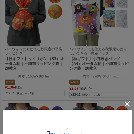
ハロウィンにも使える秋限定の平袋
ハロウィンにも使える秋限定のぬり
ラッピング
えができる不織布バッグ
【秋ギフト】タイリボン（S3）オ
【秋ギフト】小判抜きバッグ
ータム柄｜不織布ラッピング袋｜
（A4）オータム柄｜不織布ラッピ
20枚入
ング袋｜20枚入
内寸：150W×163Hmm
内寸：270W×340Hmm
外寸：150W×250Hmm
外寸：270W×400Hmm
即納品
即納品
¥
1,364
〜
税込
¥
2,684
税込
¥
68.2
（税込）～ ⁄ 1枚
¥
134.2
（税込）～ ⁄ 1枚