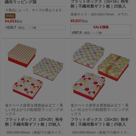
フラットボックス（16×16）秋冬
織布ラッピング袋
柄｜不織布製ギフト箱｜25枚入
※商品によって、サイズが異なります。
身箱サイズ：160×160×70mm ※下の箱の
１）内寸：120W×115H×80Dmm、外寸：120W×130H×80Dmm
即納品
フタサイズ：160×160×63mm
２） 内寸：140W×173H×100Dmm、外寸：140W×188H×10Dmm
¥
8,937
¥
4,653
税込
税込
３）内寸：150W×170Hmm、外寸：150W×250Hmm
SALE価格
¥
232.7
（税込）～ ⁄ 1枚
¥
357.5
（税込）～ ⁄ 1枚
省スペース保管＆簡単組み立て！美
省スペース保管＆簡単組み立て！美
しい仕上がりの貼箱型ラッピングボ
しい仕上がりの貼箱型ラッピングボ
ックス
ックス
フラットボックス（20×20）秋冬
フラットボックス（16×20）秋冬
柄｜不織布製ギフト箱｜25枚入
柄｜不織布製ギフト箱｜25枚入
200×200×65mm（身箱/下の箱サイズ）
160×200×65mm（身箱/下の箱サイズ）