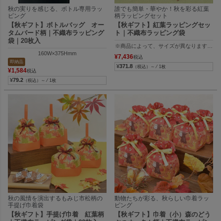
秋の実りを感じる、ボトル専用ラッ
誰でも簡単・華やか！秋を彩る紅葉
ピング
柄ラッピングセット
【秋ギフト】ボトルバッグ オー
【秋ギフト】紅葉ラッピングセッ
タムバード柄｜不織布ラッピング
ト｜不織布ラッピング袋
袋｜20枚入
※商品によって、サイズが異なります。
160W×375Hmm
１）シンプルトート（ミニ）紅葉柄FP
¥
7,436
税込
内寸：146W×158H×74Dmm、外寸：146W×
即納品
¥
371.8
（税込）～ ⁄ 1枚
２）タイリボン（S3）紅葉柄
¥
1,584
税込
内寸：150W×163Hmm、外寸：150W×25
¥
79.2
（税込）～ ⁄ 1枚
３）タイパック（S4） ダークブラウン
内寸：170W×132H、外寸：170W×147H
秋の風情を演出するもみじ市松柄の
動物たちが彩る、秋らしい巾着ラッ
手提げ巾着袋
ピング
【秋ギフト】手提げ巾着 紅葉柄
【秋ギフト】巾着（小）森のどう