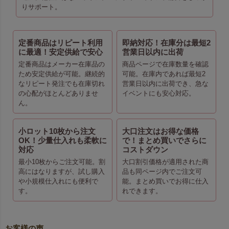
りサポート。
定番商品はリピート利用
即納対応！在庫分は最短2
に最適！安定供給で安心
営業日以内に出荷
定番商品はメーカー在庫品の
商品ページで在庫数量を確認
ため安定供給が可能。継続的
可能。在庫内であれば最短2
なリピート発注でも在庫切れ
営業日以内に出荷でき、急な
の心配がほとんどありませ
イベントにも安心対応。
ん。
小ロット10枚から注文
大口注文はお得な価格
OK！少量仕入れも柔軟に
で！まとめ買いでさらに
対応
コストダウン
最小10枚からご注文可能。割
大口割引価格が適用された商
高にはなりますが、試し購入
品も同ページ内でご注文可
や小規模仕入れにも便利で
能。まとめ買いでお得に仕入
す。
れできます。
お客様の声