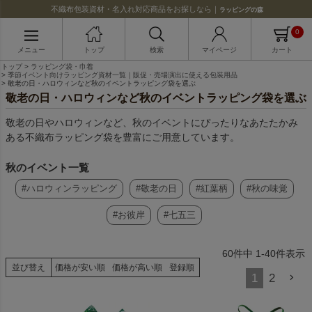
不織布包装資材・名入れ対応商品をお探しなら｜
ラッピングの森
0
メニュー
トップ
検索
マイページ
カート
トップ
ラッピング袋・巾着
季節イベント向けラッピング資材一覧｜販促・売場演出に使える包装用品
敬老の日・ハロウィンなど秋のイベントラッピング袋を選ぶ
敬老の日・ハロウィンなど秋のイベントラッピング袋を選ぶ
敬老の日やハロウィンなど、秋のイベントにぴったりなあたたかみ
ある不織布ラッピング袋を豊富にご用意しています。
秋のイベント一覧
#ハロウィンラッピング
#敬老の日
#紅葉柄
#秋の味覚
#お彼岸
#七五三
60
件中
1
-
40
件表示
並び替え
価格が安い順
価格が高い順
登録順
1
2