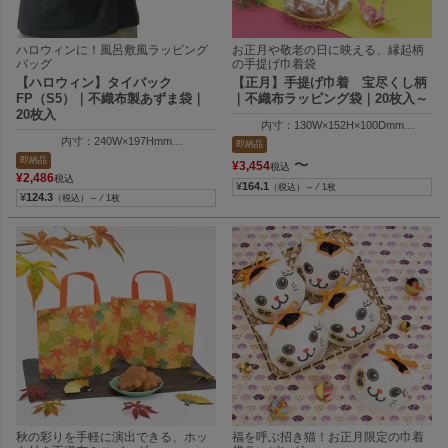
ハロウィンに！風呂敷風ラッピング
お正月や敬老の日に映える、縁起柄
バッグ
の手提げ巾着袋
【ハロウィン】タイパック
【正月】手提げ巾着 宝尽くし柄
FP（S5）｜不織布製あずま袋｜
｜不織布ラッピング袋｜20枚入～
20枚入
内寸：130W×152H×100Dmm
外寸：130W×213H×100Dmm
内寸：240W×197Hmm
即納品
外寸：240W×212Hmm
即納品
〜
¥
3,454
税込
¥
2,486
税込
¥
164.1
（税込）～ ⁄ 1枚
¥
124.3
（税込）～ ⁄ 1枚
秋の彩りを手軽に演出できる、ホッ
福を呼ぶ招き猫！お正月限定の巾着