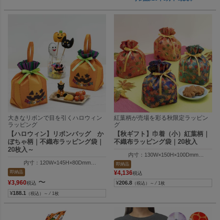
大きなリボンで目を引くハロウィン
紅葉柄が売場を彩る秋限定ラッピン
ラッピング
グ
【ハロウィン】リボンバッグ か
【秋ギフト】巾着（小）紅葉柄｜
ぼちゃ柄｜不織布ラッピング袋｜
不織布ラッピング袋｜20枚入
20枚入～
内寸：130W×150H×100Dmm
外寸：130W×215H×100Dmm
内寸：120W×145H×80Dmm
即納品
外寸：120W×195H×80Dmm
即納品
¥
4,136
税込
〜
¥
3,960
¥
206.8
税込
（税込）～ ⁄ 1枚
¥
188.1
（税込）～ ⁄ 1枚