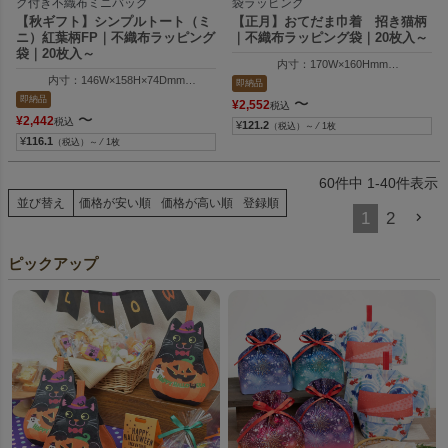
ク付き不織布ミニバッグ
袋ラッピング
【秋ギフト】シンプルトート（ミ
【正月】おてだま巾着 招き猫柄
ニ）紅葉柄FP｜不織布ラッピング
｜不織布ラッピング袋｜20枚入～
袋｜20枚入～
内寸：170W×160Hmm
外寸：170W×180Hmm
内寸：146W×158H×74Dmm
即納品
外寸：146W×175H×74Dmm
即納品
〜
¥
2,552
税込
〜
¥
2,442
税込
¥
121.2
（税込）～ ⁄ 1枚
¥
116.1
（税込）～ ⁄ 1枚
60
件中
1
-
40
件表示
並び替え
価格が安い順
価格が高い順
登録順
1
2
ピックアップ