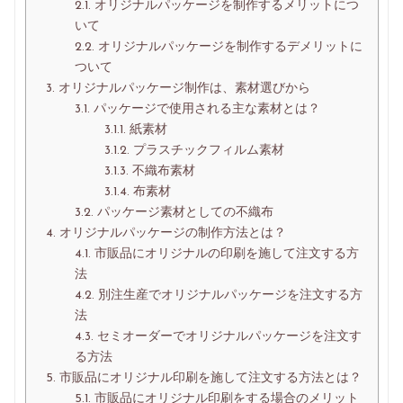
を、
2.1.
オリジナルパッケージを制作するメリットにつ
楽
いて
し
2.2.
オリジナルパッケージを制作するデメリットに
く
ついて
わ
3.
オリジナルパッケージ制作は、素材選びから
か
3.1.
パッケージで使用される主な素材とは？
り
3.1.1.
紙素材
や
3.1.2.
プラスチックフィルム素材
す
3.1.3.
不織布素材
く
3.1.4.
布素材
発
3.2.
パッケージ素材としての不織布
信
4.
オリジナルパッケージの制作方法とは？
し
4.1.
市販品にオリジナルの印刷を施して注文する方
て
法
い
4.2.
別注生産でオリジナルパッケージを注文する方
ま
法
す
4.3.
セミオーダーでオリジナルパッケージを注文す
る方法
5.
市販品にオリジナル印刷を施して注文する方法とは？
5.1.
市販品にオリジナル印刷をする場合のメリット