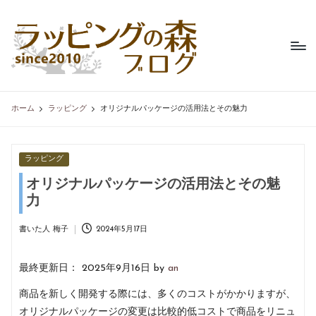
ラ
不
Skip
織
ッ
to
布
content
ピ
製
品
ン
専
ホーム
ラッピング
オリジナルパッケージの活用法とその魅力
グ
門
の
店、
ラ
森
Posted
ラッピング
ッ
in
ブ
オリジナルパッケージの活用法とその魅
ピ
ン
力
ロ
グ
グ
の
書いた人
梅子
2024年5月17日
Posted
森
by
の
最終更新日： 2025年9月16日 by
an
コ
ラ
商品を新しく開発する際には、多くのコストがかかりますが、
ム。
オリジナルパッケージの変更は比較的低コストで商品をリニュ