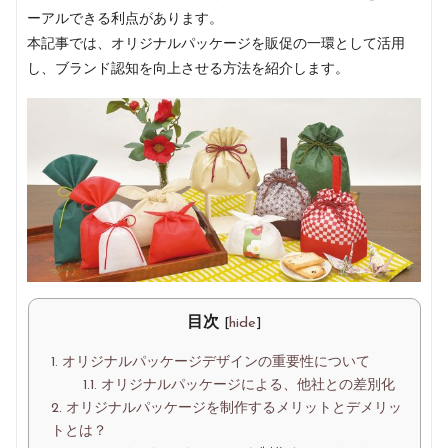
ラ
ーアルできる利点があります。
ッ
本記事では、オリジナルパッケージを販促の一環として活用
ピ
し、ブランド認知を向上させる方法を紹介します。
ン
グ・
不
織
布
バ
ッ
グ・
ア
パ
レ
ル
目次
[
hide
]
資
材
1.
オリジナルパッケージデザインの重要性について
の
1.1.
オリジナルパッケージによる、他社との差別化
情
2.
オリジナルパッケージを制作するメリットとデメリッ
報
トとは？