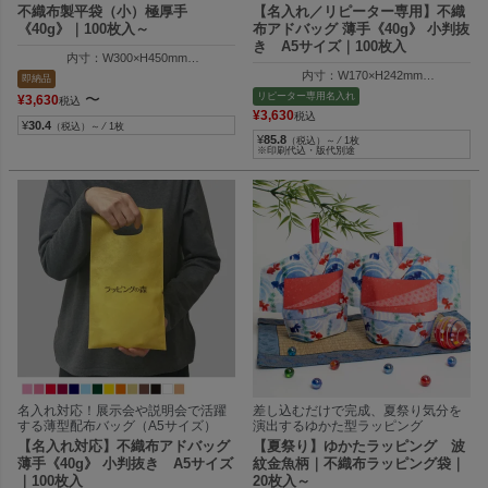
不織布製平袋（小）極厚手
【名入れ／リピーター専用】不織
《40g》｜100枚入～
布アドバッグ 薄手《40g》 小判抜
き A5サイズ｜100枚入
内寸：W300×H450mm
外寸：W310×H455mm
内寸：W170×H242mm
即納品
外寸：W170×H300mm
リピーター専用名入れ
〜
¥
3,630
税込
¥
3,630
税込
¥
30.4
（税込）～ ⁄ 1枚
¥
85.8
（税込）～ ⁄ 1枚
※印刷代込・版代別途
名入れ対応！展示会や説明会で活躍
差し込むだけで完成、夏祭り気分を
する薄型配布バッグ（A5サイズ）
演出するゆかた型ラッピング
【名入れ対応】不織布アドバッグ
【夏祭り】ゆかたラッピング 波
薄手《40g》 小判抜き A5サイズ
紋金魚柄｜不織布ラッピング袋｜
｜100枚入
20枚入～