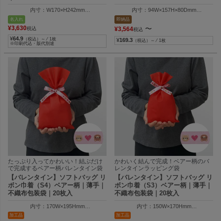
内寸：W170×H242mm
内寸：94W×157H×80Dmm
外寸：W170×H300mm
外寸：257W×190H×8DGmm
名入れ
即納品
¥
3,630
〜
税込
¥
3,564
税込
¥
64.9
（税込）～ ⁄ 1枚
¥
169.3
（税込）～ ⁄ 1枚
※印刷代込・版代別途
たっぷり入ってかわいい！結ぶだけ
かわいく結んで完成！ベアー柄のバ
で完成するベアー柄バレンタイン袋
レンタインラッピング袋
【バレンタイン】ソフトバッグ リ
【バレンタイン】ソフトバッグ リ
ボン巾着（S4）ベアー柄｜薄手｜
ボン巾着（S3）ベアー柄｜薄手｜
不織布包装袋｜20枚入
不織布包装袋｜20枚入
内寸：170W×195Hmm
内寸：150W×170Hmm
外寸：170W×300Hmm
外寸：150W×250Hmm
加工品
加工品