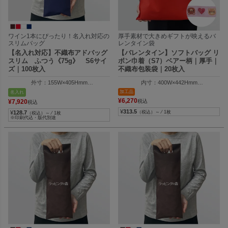
ワイン1本にぴったり！名入れ対応の
厚手素材で大きめギフトが映えるバ
スリムバッグ
レンタイン袋
【名入れ対応】不織布アドバッグ
【バレンタイン】ソフトバッグ リ
スリム ふつう《75g》 S6サイ
ボン巾着（S7）ベアー柄｜厚手｜
ズ｜100枚入
不織布包装袋｜20枚入
外寸：155W×405Hmm
内寸：400W×442Hmm
内寸：155W×355Hmm
外寸：410W×600Hmm
加工品
名入れ
¥
6,270
¥
7,920
税込
税込
¥
313.5
¥
128.7
（税込）～ ⁄ 1枚
（税込）～ ⁄ 1枚
※印刷代込・版代別途