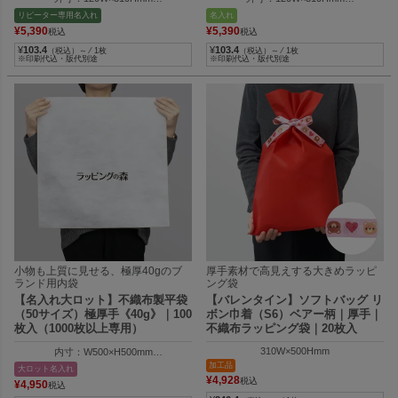
内寸：120W×245Hmm
内寸：120W×245Hmm
リピーター専用名入れ
名入れ
¥
5,390
¥
5,390
税込
税込
¥
103.4
¥
103.4
（税込）～ ⁄ 1枚
（税込）～ ⁄ 1枚
※印刷代込・版代別途
※印刷代込・版代別途
小物も上質に見せる、極厚40gのブ
厚手素材で高見えする大きめラッピ
ランド用内袋
ング袋
【名入れ大ロット】不織布製平袋
【バレンタイン】ソフトバッグ リ
（50サイズ）極厚手《40g》｜100
ボン巾着（S6）ベアー柄｜厚手｜
枚入（1000枚以上専用）
不織布ラッピング袋｜20枚入
310W×500Hmm
内寸：W500×H500mm
外寸：W510×H505mm
加工品
大ロット名入れ
¥
4,928
税込
¥
4,950
税込