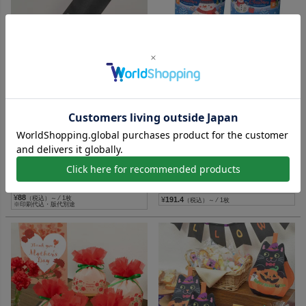
化粧品や雑貨をスマートに包む、ス
雪の夜を描いた大人かわいいクリス
リムタイプの不織布袋
マス巾着
【名入れ対応】ソフトバッグスリ
【クリスマス】巾着（小）スノー
ム《加工品》（S4）｜薄手｜細長
マン柄セット｜不織布ラッピング
いラッピング袋｜100枚入
袋｜20枚入
85W×300Hmm
内寸：130W×150H×100Dmm
外寸：130W×215H×100Dmm
名入れ
即納品
¥
3,850
税込
¥
3,828
税込
¥
88
（税込）～ ⁄ 1枚
¥
191.4
（税込）～ ⁄ 1枚
※印刷代込・版代別途