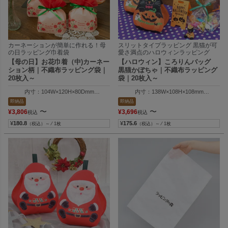
カーネーションが簡単に作れる！母
スリットタイプラッピング 黒猫が可
の日ラッピング巾着袋
愛さ満点のハロウィンラッピング
【母の日】お花巾着（中)カーネー
【ハロウィン】ころりんバッグ
ション柄｜不織布ラッピング袋｜
黒猫かぼちゃ｜不織布ラッピング
20枚入～
袋｜20枚入～
内寸：104W×120H×80Dmm
内寸：138W×108H×108mm
外寸：104W×210H×80Dmm
外寸：144W×177H×114mm
即納品
即納品
〜
〜
¥
3,806
¥
3,696
税込
税込
¥
180.8
¥
175.6
（税込）～ ⁄ 1枚
（税込）～ ⁄ 1枚