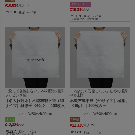
外寸：W550×H705mm
大ロット名入れ
〜
¥
16,830
税込
¥
16,390
税込
¥
155.8
（税込）～ ⁄ 1枚
¥
196.9
（税込）～ ⁄ 1枚
※印刷代込・版代別途
「袋まで妥協しない」A4対応の極厚
「内袋にも妥協しない」ための極厚
ラッピング袋
40g仕様
【名入れ対応】不織布製平袋（60
不織布製平袋（60サイズ）極厚手
サイズ）極厚手《40g》｜100枚入
《40g》｜100枚入～
内寸：W600×H600mm
内寸：W600×H600mm
外寸：W610×H605mm
外寸：W610×H605mm
名入れ
即納品
¥
12,320
〜
税込
¥
12,320
税込
¥
172.7
（税込）～ ⁄ 1枚
¥
112.9
（税込）～ ⁄ 1枚
※印刷代込・版代別途