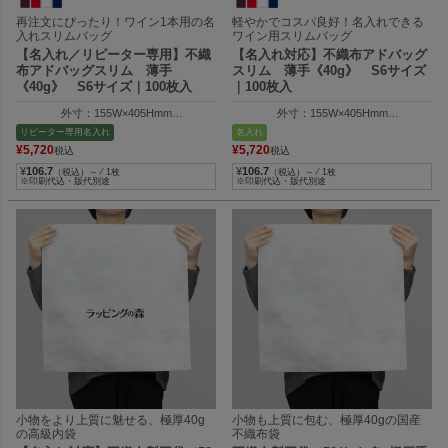
再注文にぴったり！ワイン1本用の名
軽やかでコスパ良好！名入れできる
入れスリムバッグ
ワイン用スリムバッグ
【名入れ／リピーター専用】不織
【名入れ対応】不織布アドバッグ
布アドバッグスリム 薄手
スリム 薄手《40g》 S6サイズ
《40g》 S6サイズ｜100枚入
｜100枚入
外寸：155W×405Hmm
外寸：155W×405Hmm
内寸：155W×355Hmm
内寸：155W×355Hmm
リピーター専用名入れ
名入れ
¥
5,720
¥
5,720
税込
税込
¥
106.7
¥
106.7
（税込）～ ⁄ 1枚
（税込）～ ⁄ 1枚
※印刷代込・版代別途
※印刷代込・版代別途
小物をより上質に魅せる、極厚40g
小物も上質に包む、極厚40gの国産
の高級内袋
不織布袋