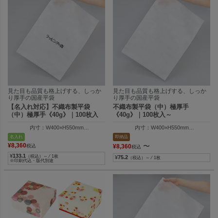
見た目も品質も格上げする、しっか
見た目も品質も格上げする、しっか
り厚手の国産平袋
り厚手の国産平袋
【名入れ対応】不織布製平袋
不織布製平袋（中）極厚手
（中）極厚手《40g》｜100枚入
《40g》｜100枚入～
内寸：W400×H550mm
内寸：W400×H550mm
外寸：W410×H555mm
外寸：W410×H555mm
名入れ
即納品
¥
8,360
〜
税込
¥
8,360
税込
¥
133.1
（税込）～ ⁄ 1枚
¥
75.2
（税込）～ ⁄ 1枚
※印刷代込・版代別途