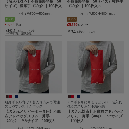
【名入れ対応】不織布製平袋（50
不織布製平袋（50サイズ）極厚手
サイズ）極厚手《40g》｜100枚入
《40g》｜100枚入～
内寸：W500×H500mm
内寸：W500×H500mm
外寸：W510×H505mm
外寸：W510×H505mm
名入れ
即納品
¥
5,390
〜
税込
¥
5,390
税込
¥
103.4
（税込）～ ⁄ 1枚
¥
47.1
（税込）～ ⁄ 1枚
※印刷代込・版代別途
細身ボトル向け！名入れ済みで再注
ミニボトルにちょうどいい、名入れ
文しやすいスリムバッグ
対応のスリムな不織布袋
【名入れ／リピーター専用】不織
【名入れ対応】不織布アドバッグ
布アドバッグスリム 薄手
スリム 薄手《40g》 S5サイズ
《40g》 S5サイズ｜100枚入
｜100枚入
外寸：120W×310Hmm
外寸：120W×310Hmm