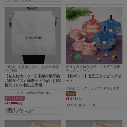
「内袋にも妥協しない」ための極厚
成長を祝う特別な日に！七五三専用
40g仕様
ラッピングセット
【名入れ大ロット】不織布製平袋
【秋ギフト】七五三ラッピングセ
（60サイズ）極厚手《40g》｜100
ット
枚入（1000枚以上専用）
※商品によって、サイズが異なります。
１）内寸：118W×176H×70Dmm、外寸：257
内寸：W600×H600mm
即納品
２）内寸：118W×176H×70Dmm、外寸：257
外寸：W610×H605mm
大ロット名入れ
¥
9,548
税込
３）内寸：120W×115H×80Dmm、外寸：120
¥
11,880
税込
¥
477.4
（税込）～ ⁄ 1枚
¥
151.8
（税込）～ ⁄ 1枚
※印刷代込・版代別途