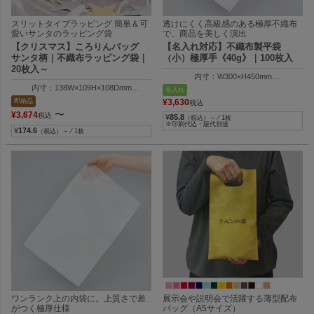
スリットタイプラッピング 簡単＆可
透けにくく高級感のある極厚不織布
愛いサンタのラッピング袋
で、商品を美しく演出
【クリスマス】ころりんバッグ
【名入れ対応】不織布製平袋
サンタ柄｜不織布ラッピング袋｜
（小）極厚手《40g》｜100枚入
20枚入～
内寸：W300×H450mm
外寸：W310×H455mm
内寸：138W×109H×108Dmm
名入れ
外寸：144W×166H×114Dmm
即納品
¥
3,630
税込
〜
¥
3,674
税込
¥
85.8
（税込）～ ⁄ 1枚
※印刷代込・版代別途
¥
174.6
（税込）～ ⁄ 1枚
ワンランク上の内袋に。上質さで差
展示会や説明会で活躍する薄型配布
がつく極厚仕様
バッグ（A5サイズ）