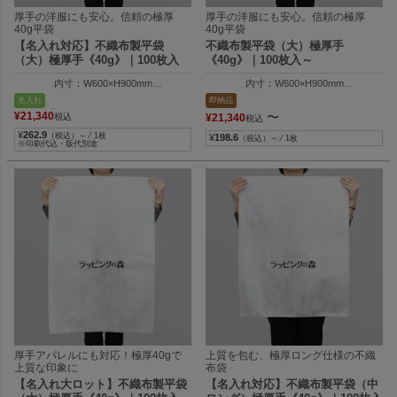
厚手の洋服にも安心。信頼の極厚
厚手の洋服にも安心。信頼の極厚
40g平袋
40g平袋
【名入れ対応】不織布製平袋
不織布製平袋（大）極厚手
（大）極厚手《40g》｜100枚入
《40g》｜100枚入～
内寸：W600×H900mm
内寸：W600×H900mm
外寸：W610×H905mm
外寸：W610×H905mm
名入れ
即納品
¥
21,340
〜
税込
¥
21,340
税込
¥
262.9
（税込）～ ⁄ 1枚
¥
198.6
（税込）～ ⁄ 1枚
※印刷代込・版代別途
厚手アパレルにも対応！極厚40gで
上質を包む、極厚ロング仕様の不織
上質な印象に
布袋
【名入れ大ロット】不織布製平袋
【名入れ対応】不織布製平袋（中