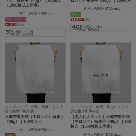
（大）極厚手《40g》｜100枚入
ロング）極厚手《40g》｜100枚入
（1000枚以上専用）
内寸：W540×H700mm
外寸：W550×H705mm
内寸：W600×H900mm
名入れ
外寸：W610×H905mm
大ロット名入れ
¥
16,830
税込
¥
20,900
税込
¥
217.8
（税込）～ ⁄ 1枚
※印刷代込・版代別途
¥
242
（税込）～ ⁄ 1枚
※印刷代込・版代別途
メンズバッグに最適。透けにくく上
メンズバッグに最適。透けにくく上
質な極厚不織布袋
質な極厚不織布袋
不織布製平袋（中ロング）極厚手
【名入れ大ロット】不織布製平袋
《40g》｜100枚入～
（中ロング）極厚手《40g》｜100
枚入（1000枚以上専用）
内寸：W540×H700mm
外寸：W550×H705mm
内寸：W540×H700mm
即納品