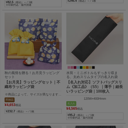
¥
246.4
（税込）～ ⁄ 1枚
¥
82.5
（税込）～ ⁄ 1枚
※印刷代込・版代別途
秋の風情を贈る！お月見ラッピング
水筒・ミニボトルもすっきり収ま
セット
る、太めスリムタイプの名入れ袋
【お月見】ラッピングセット｜不
【名入れ対応】ソフトバッグスリ
織布ラッピング袋
ム《加工品》（S5）｜薄手｜細長
いラッピング袋｜100枚入
※商品によって、サイズが異なります。
１）内寸：120W×115H×80Dmm、外寸：120W×130H×80Dmm
120W×400Hmm
即納品
２） 内寸：140W×173H×100Dmm、外寸：140W×188H×10Dmm
名入れ
¥
4,653
税込
３）内寸：150W×170Hmm、外寸：150W×250Hmm
¥
4,565
税込
¥
232.7
（税込）～ ⁄ 1枚
¥
95.2
（税込）～ ⁄ 1枚
※印刷代込・版代別途