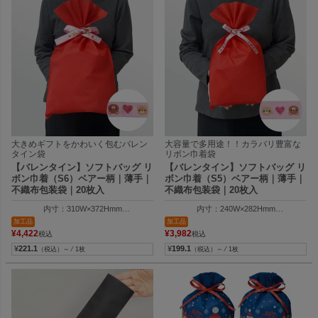
大きめギフトをかわいく包むバレン
大容量で多用途！！カラバリ豊富な
タイン袋
リボン巾着袋
【バレンタイン】ソフトバッグ リ
【バレンタイン】ソフトバッグ リ
ボン巾着（S6）ベアー柄｜薄手｜
ボン巾着（S5）ベアー柄｜薄手｜
不織布包装袋｜20枚入
不織布包装袋｜20枚入
内寸：310W×372Hmm
内寸：240W×282Hmm
外寸：310W×500Hmm
外寸：240W×400Hmm
加工品
加工品
¥
4,422
¥
3,982
税込
税込
¥
221.1
¥
199.1
（税込）～ ⁄ 1枚
（税込）～ ⁄ 1枚