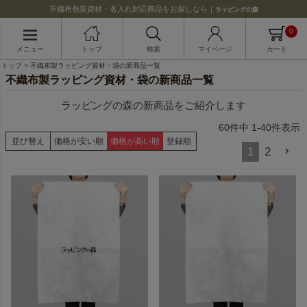
不織布包装資材・名入れ対応商品をお探しなら｜
ラッピングの森
0
メニュー
トップ
検索
マイページ
カート
トップ
不織布製ラッピング資材・袋の新商品一覧
不織布製ラッピング資材・袋の新商品一覧
ラッピングの森の新商品をご紹介します
60
件中
1
-
40
件表示
並び替え
価格が安い順
価格が高い順
登録順
1
2