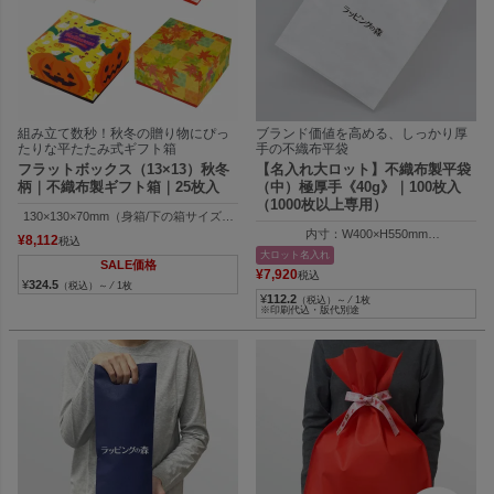
組み立て数秒！秋冬の贈り物にぴっ
ブランド価値を高める、しっかり厚
たりな平たたみ式ギフト箱
手の不織布平袋
フラットボックス（13×13）秋冬
【名入れ大ロット】不織布製平袋
柄｜不織布製ギフト箱｜25枚入
（中）極厚手《40g》｜100枚入
（1000枚以上専用）
130×130×70mm（身箱/下の箱サイズ）
130×130×37mm（フタサイズ）
内寸：W400×H550mm
¥
8,112
税込
外寸：W410×H555mm
大ロット名入れ
SALE価格
¥
7,920
税込
¥
324.5
（税込）～ ⁄ 1枚
¥
112.2
（税込）～ ⁄ 1枚
※印刷代込・版代別途