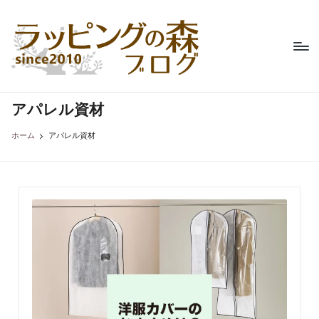
ラ
不
Skip
織
ッ
to
布
content
ピ
製
品
ン
専
アパレル資材
グ
門
の
店、
ホーム
アパレル資材
ラ
森
ッ
ブ
ピ
ン
ロ
グ
グ
の
森
の
コ
ラ
ム。