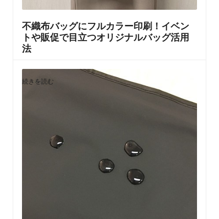
不織布バッグにフルカラー印刷！イベン
トや販促で目立つオリジナルバッグ活用
法
書いた人
梅子
2022年10月24日
Posted
by
続きを読む
オリジナルデザインで作れるフルカラー不織布バッグ
販促グッズやノベルティとして大人気の「不織布バッ
グ」。その中でも、フルカラー印刷ができるオリジナル
不織布バッグは、写真やグラデーションまで美しく再現
できること…