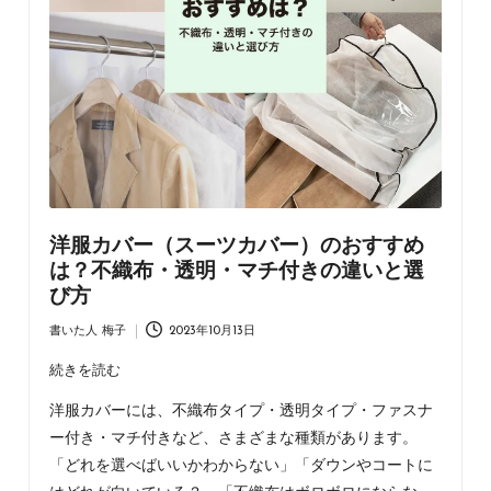
ラ
ッ
ピ
ン
グ・
不
織
布
バ
ッ
洋服カバー（スーツカバー）のおすすめ
グ・
は？不織布・透明・マチ付きの違いと選
ア
び方
パ
レ
書いた人
梅子
2023年10月13日
Posted
ル
by
続きを読む
資
材
洋服カバーには、不織布タイプ・透明タイプ・ファスナ
の
ー付き・マチ付きなど、さまざまな種類があります。
情
「どれを選べばいいかわからない」「ダウンやコートに
報