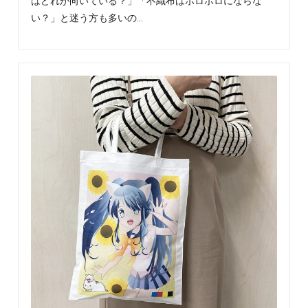
を、
はどれが向いている？」「不織布はボロボロにならな
楽
い？」と迷う方も多いの…
し
く
わ
か
り
や
す
く
発
信
し
て
い
ま
す