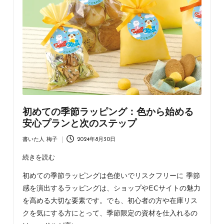
ラ
ッ
ピ
ン
グ・
不
織
布
バ
ッ
初めての季節ラッピング：色から始める
グ・
安心プランと次のステップ
ア
パ
書いた人
梅子
2024年8月30日
Posted
レ
by
続きを読む
ル
資
初めての季節ラッピングは色使いでリスクフリーに 季節
材
感を演出するラッピングは、ショップやECサイトの魅力
の
を高める大切な要素です。でも、初心者の方や在庫リス
情
報
クを気にする方にとって、季節限定の資材を仕入れるの