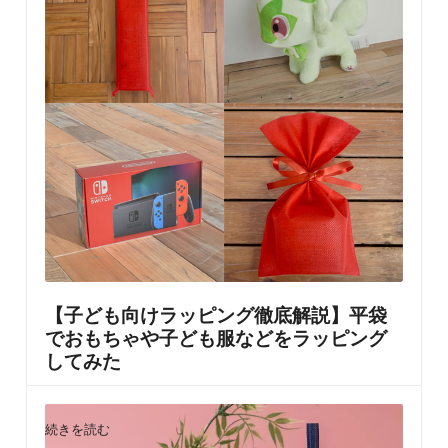
ったギフト包装アイデアを特集しました。 2025年新作
のクリスマスラッピングや、色の組み合わせで簡単にお
しゃれを演出できる方法、大きなプレゼントに使える不
織布平袋、さらに…
【子ども向けラッピング徹底解説】平袋
でおもちゃや子ども服などをラッピング
してみた
書いた人
梅子
2024年5月10日
Posted
by
続きを読む