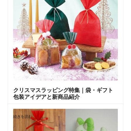
クリスマスラッピング特集｜袋・ギフト
包装アイデアと新商品紹介
書いた人
梅子
2024年7月11日
Posted
by
続きを読む
クリスマスラッピング袋をお探しの方へ。不織布袋を使