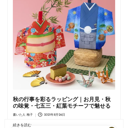
子どもへのプレゼント、ただ渡すだけではもったいな
い！心を込めたラッピングで、さらにワクワクと驚きを
演出でき、子どもの笑顔を引き出すことができます。こ
の記事では、子どもに贈りたいおもちゃなどのプレゼン
トを実際にラッピングし…
秋の行事を彩るラッピング｜お月見・秋
の味覚・七五三・紅葉モチーフで魅せる
書いた人
梅子
2021年8月26日
Posted
by
続きを読む