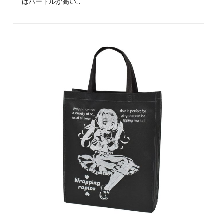
を、
はハードルが高い…
楽
し
く
わ
か
り
や
す
く
発
信
し
て
い
ま
す