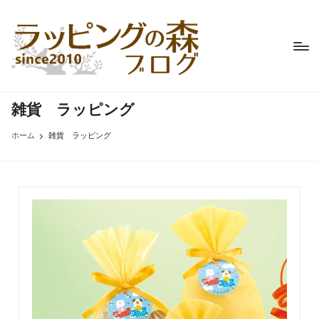
ラ
不
Skip
織
ッ
to
布
content
ピ
製
品
ン
専
雑貨 ラッピング
グ
門
の
店、
ホーム
雑貨 ラッピング
ラ
森
ッ
ブ
ピ
ン
ロ
グ
グ
の
森
の
コ
ラ
ム。